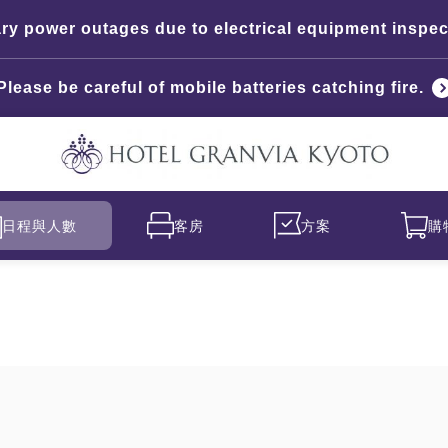
y power outages due to electrical equipment inspec
Please be careful of mobile batteries catching fire.
日程與人數
客房
方案
購