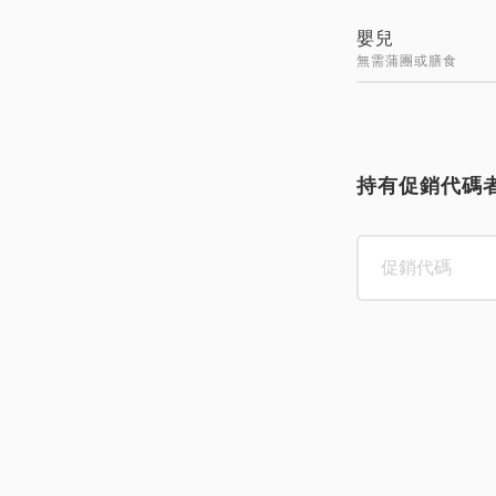
嬰兒
無需蒲團或膳食
持有促銷代碼