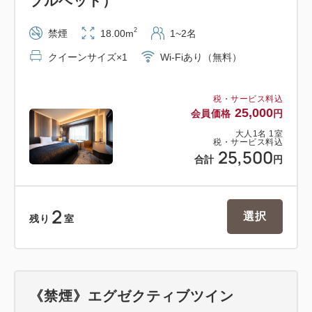
ブルベッド）
【ご注意】
2
禁煙
18.00m
1~2名
※エグゼクティブフロアは全室禁煙です。予めご了承
クイーンサイズ×1
Wi-Fiあり（無料）
の上ご予約くださいますようお願い申し上げます。
※電子タバコのご利用もご遠慮ください。1階ロビー
税・サービス料込
に喫煙所がございますので、そちらをご利用くださ
25,000
会員価格
円
い。
大人
1
名
1
室
税・サービス料込
25,500
合計
円
【施設ご案内】
・チェックイン 3：00p.m.
2
選択
・チェックアウト 11：00a.m.
残り
室
・チェックイン前チェックアウト後もお荷物をお預
かりいたします。
《禁煙》エグゼクティブツイン
【客室ご案内】