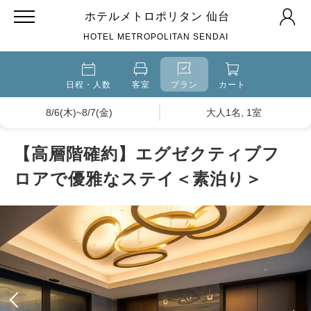
ホテルメトロポリタン 仙台
HOTEL METROPOLITAN SENDAI
日程・人数
客室
プラン
カート
8/6(木)~8/7(金)
大人1名, 1室
【高層階確約】エグゼクティブフ
ロアで優雅なステイ＜素泊り＞