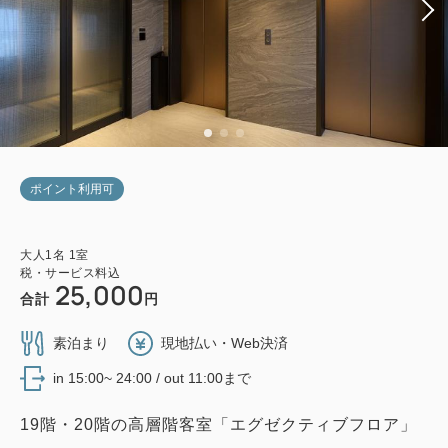
ポイント利用可
大人
1
名
1
室
税・サービス料込
25,000
合計
円
素泊まり
現地払い・Web決済
in 15:00~ 24:00 / out 11:00まで
19階・20階の高層階客室「エグゼクティブフロア」