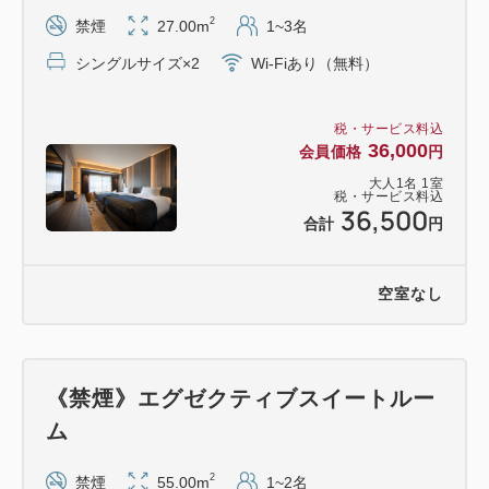
・有線LAN/Wi-Fiインターネット接続無料
2
禁煙
27.00m
1~3名
・空気清浄機付加湿器完備
シングルサイズ×2
Wi-Fiあり（無料）
・ズボンプレッサー完備
【駐車場】
税・サービス料込
36,000
会員価格
円
・敷地内の地下及び地上にございます。
大人
1
名
1
室
・ご宿泊者様特別料金 1泊2,000円（1：00p.m.～翌
税・サービス料込
36,500
1:00p.m.）※予約不可
合計
円
【アクセス】
空室なし
・電車ご利用の場合：仙台駅西口より徒歩1分
・空港ご利用の場合：仙台空港アクセス鉄道にて約
30分
《禁煙》エグゼクティブスイートルー
仙台空港から車で約40分
ム
・お車ご利用の場合：東北自動車道宮城I.Cより約
15分
2
禁煙
55.00m
1~2名