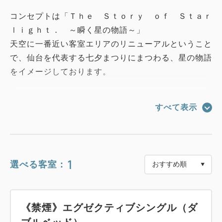
コンセプトは「Ｔｈｅ Ｓｔｏｒｙ ｏｆ Ｓｔａｒ
ｌｉｇｈｔ． ～瞬く星の物語～」
天空に一番近い客室エリアのリニューアルということ
で、仙台を代表する七夕まつりにまつわる、星の物語
をイメージしております。
■エグゼクティブフロアの魅力■
すべて表示
・カードキーセキュリティ
・シモンズ社製ベッドの中でもグレードの高い8.25
インチポケットコイルベッドを採用
・レインシャワー
1
選べる客室：
・日本酒を使用したオリジナルバスアメニティ
・お部屋の冷蔵庫のお飲み物無料
・コーヒーマシン完備
《禁煙》エグゼクティブシングル（ダ