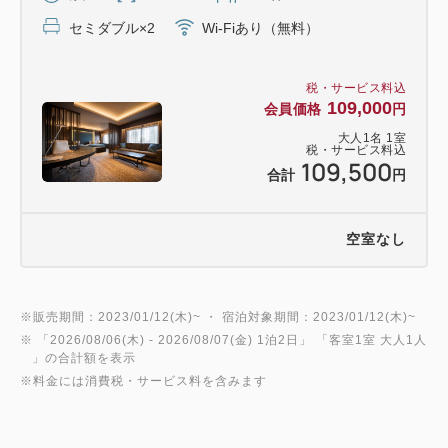
セミダブル×2
Wi-Fiあり（無料）
税・サービス料込
109,000
会員価格
円
大人
1
名
1
室
税・サービス料込
109,500
合計
円
空室なし
※販売期間：2023/01/12(木)~ ・ 宿泊対象期間：2023/01/12(木)~
※ 「
2026/08/06(木)
- 2026/08/07(金)
1泊2日
」 「
客室1室 大人1人
」の合計額を表示
※料金には消費税・サービス料を含みます