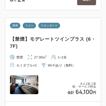
【ご案内】
ご到着の際、クレジットカードでお支払いのお客さま
には、クレジットカードのプリントをいただいており
禁煙
ツイン
スタンダード
ます。また、現金でお支払いのお客さまには、ご予約
の料金より少し多めのお預かり金をいただいておりま
【禁煙】モデレートツインプラス (6・
す。ご了承ください。
7F)
2
禁煙
27.00m
1~2名
セミダブル×2
Wi-Fiあり（無料）
大人
2
名
1
室
税・サービス料込
64,100
合計
円