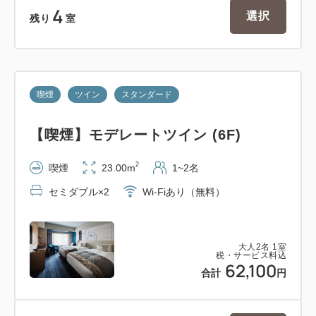
4
選択
残り
室
喫煙
ツイン
スタンダード
【喫煙】モデレートツイン (6F)
2
喫煙
23.00m
1~2名
セミダブル×2
Wi-Fiあり（無料）
大人
2
名
1
室
税・サービス料込
62,100
合計
円