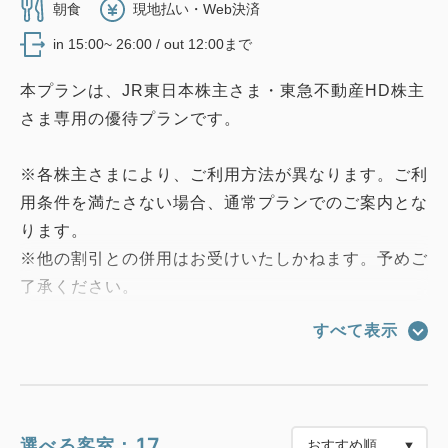
朝食
現地払い・Web決済
in 15:00~ 26:00 / out 12:00まで
本プランは、JR東日本株主さま・東急不動産HD株主
さま専用の優待プランです。
※各株主さまにより、ご利用方法が異なります。ご利
用条件を満たさない場合、通常プランでのご案内とな
ります。
※他の割引との併用はお受けいたしかねます。予めご
了承ください。
すべて表示
◆JR東日本株主さま：
チェックインの際に、「電子版株主優待サービス券」
を必ずご提示ください。
ご利用当日、ページが開けない等のトラブル防止のた
17
選べる客室：