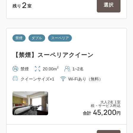
2
選択
残り
室
禁煙
ダブル
スーペリア
【禁煙】スーペリアクイーン
2
禁煙
20.00m
1~2名
クイーンサイズ×1
Wi-Fiあり（無料）
大人
2
名
1
室
税・サービス料込
45,200
合計
円