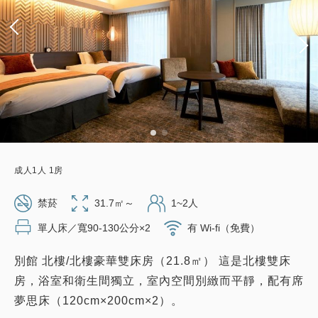
成人
1
人
1
房
禁菸
31.7㎡～
1~2人
單人床／寬90-130公分×2
有 Wi-fi（免費）
別館 北樓/北樓豪華雙床房（21.8㎡） 這是北樓雙床
房，浴室和衛生間獨立，室內空間別緻而平靜，配有席
夢思床（120cm×200cm×2）。