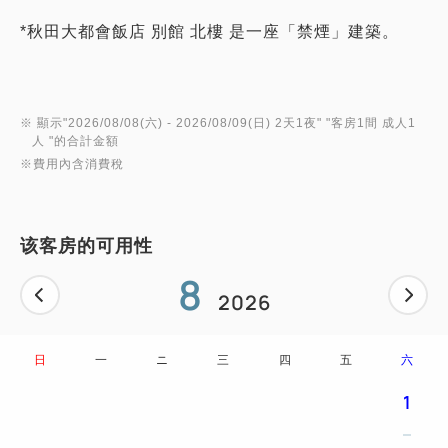
*秋田大都會飯店 別館 北樓 是一座「禁煙」建築。
※ 顯示"
2026/08/08(六)
- 2026/08/09(日)
2天1夜
" "
客房1間 成人1
人
"的合計金額
※費用內含消費稅
该客房的可用性
8
2026
日
一
ニ
三
四
五
六
1