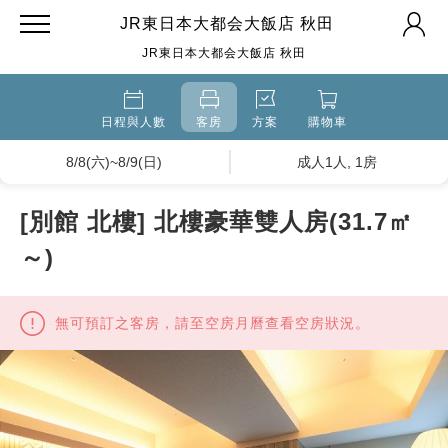
JR東日本大都会大飯店 秋田
JR東日本大都会大飯店 秋田
日程與人數
客房
方案
購物車
8/8(六)~8/9(日)
成人1人, 1房
[別館 北樓] 北樓豪華雙人房(31.7㎡
～)
無可預訂之客房，請至空房月曆查看空房狀況。