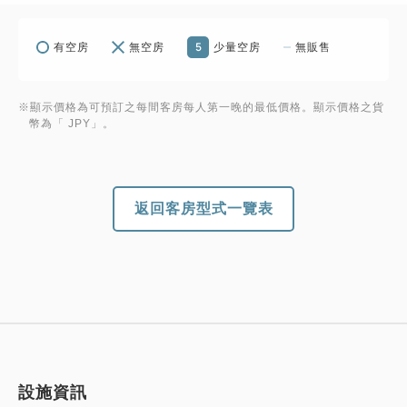
5
有空房
無空房
少量空房
無販售
※顯示價格為可預訂之每間客房每人第一晚的最低價格。顯示價格之貨
幣為「 JPY」。
返回客房型式一覽表
設施資訊