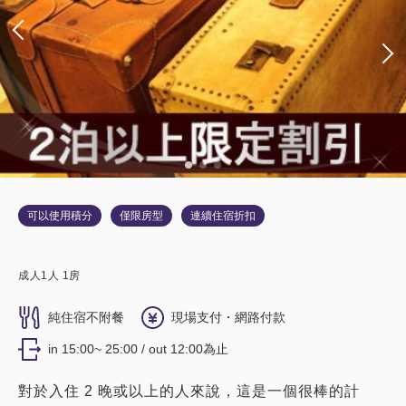
可以使用積分
僅限房型
連續住宿折扣
成人
1
人
1
房
純住宿不附餐
現場支付・網路付款
in 15:00~ 25:00 / out 12:00為止
對於入住 2 晚或以上的人來說，這是一個很棒的計