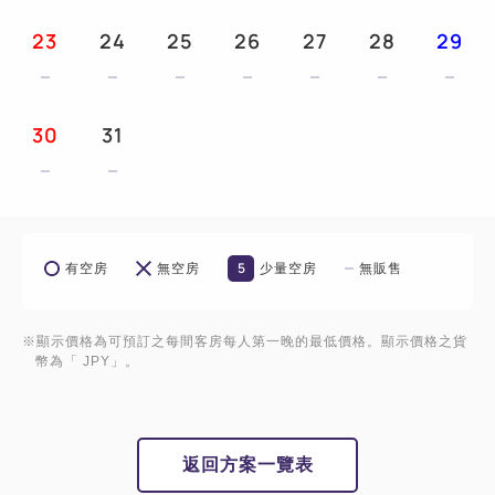
23
24
25
26
27
28
29
30
31
5
有空房
無空房
少量空房
無販售
※顯示價格為可預訂之每間客房每人第一晚的最低價格。顯示價格之貨
幣為「 JPY」。
返回方案一覽表