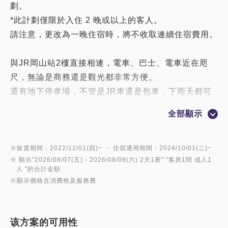
劃。
*此計劃僅限於入住 2 晚或以上的客人。
請注意，更改為一晚住宿時，將不收取連續住宿費用。
與JR岡山站2樓直接相連，電車、巴士、電車近在咫
尺，無論是商務還是觀光都非常方便。
還有地下停車場，不管是JR車還是包車，下雨天都可
以到達，不會被淋濕。
全部顯示
[舒適的格蘭比亞住宿服務]
■除了所有客房的高速有線局域網連接外，還可以免費
※販賣期間：2022/12/01(四)~ ・ 住宿適用期間：2024/10/01(ニ)~
※ 顯示"
2026/08/07(五)
- 2026/08/08(六)
2天1夜
" "
客房1間 成人1
使用無線局域網（WI-FI）連接。
人
"的合計金額
■ 一份晨報服務
※顯示價格含消費稅及服務費
■ 入住前和退房後提供行李寄存服務
雨天免費租用雨傘
■ 熨褲機、加濕器、蕎麥殼抱枕、手機充電器等（免費
该方案的可用性