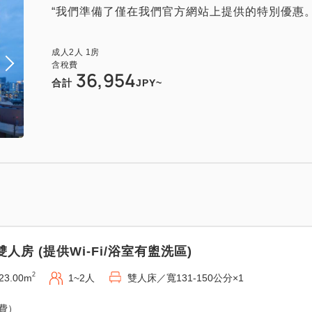
“我們準備了僅在我們官方網站上提供的特別優惠。
成人
2
人
1
房
含稅費
36,954
合計
JPY~
雙人房 (提供Wi-Fi/浴室有盥洗區)
2
23.00m
1~2人
雙人床／寬131-150公分×1
免費）