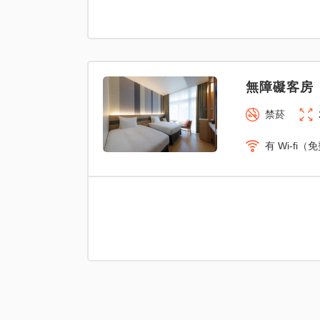
無障礙客房（
禁菸
有 Wi-fi（