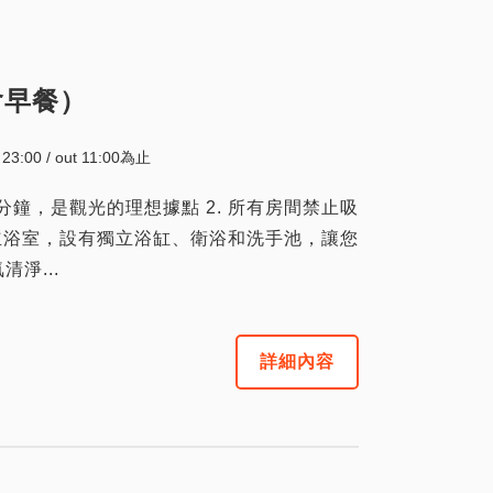
含早餐）
~ 23:00 / out 11:00為止
需1分鐘，是觀光的理想據點 2. 所有房間禁止吸
獨立浴室，設有獨立浴缸、衛浴和洗手池，讓您
清淨...
詳細內容