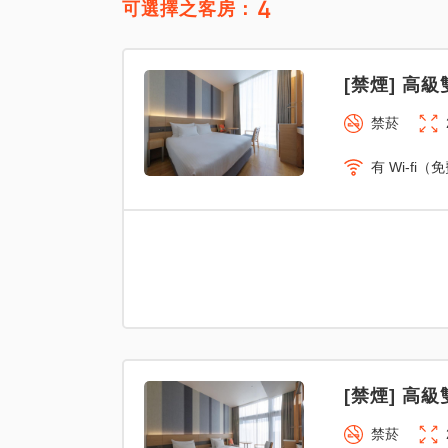
4
可選擇之客房：
[禁煙] 高級
禁菸
有 Wi-fi（
[禁煙] 高級
禁菸