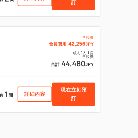
訂
含稅費
42,256
會員費用
JPY
成人
2
人
1
房
含稅費
44,480
合計
JPY
現在立刻預
1
詳細內容
有
間
訂