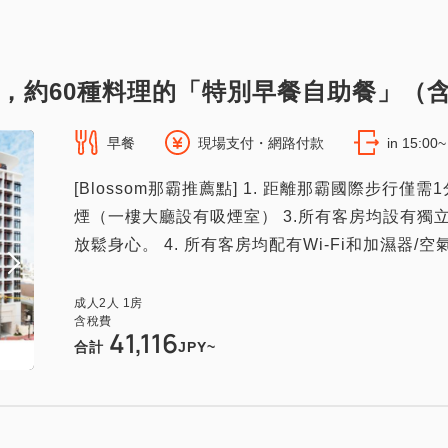
，約60種料理的「特別早餐自助餐」（
早餐
現場支付・網路付款
in 15:00
[Blossom那霸推薦點] 1. 距離那霸國際步行僅
煙（一樓大廳設有吸煙室） 3.所有客房均設有
放鬆身心。 4. 所有客房均配有Wi-Fi和加濕器/空氣
成人
2
人
1
房
含稅費
41,116
合計
JPY~