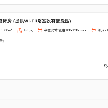
雙床房 (提供Wi-Fi/浴室設有盥洗區)
2
33.00m
1~3人
半雙尺寸/寬度100-120cm×2
加床×
免費）
只