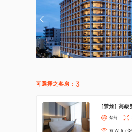
3
可選擇之客房：
[禁煙] 高級
禁菸
有 Wi-fi（