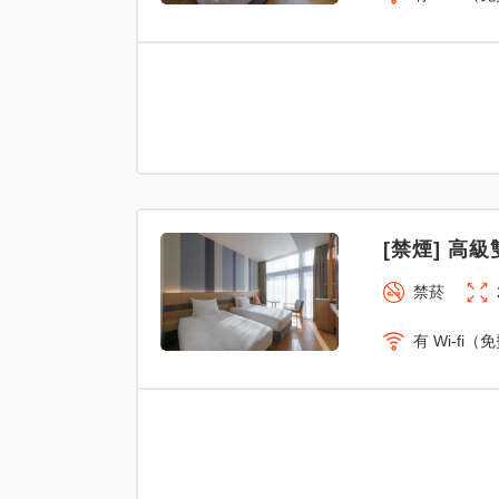
[禁煙] 高級
禁菸
有 Wi-fi（