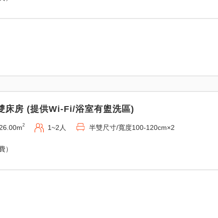
雙床房 (提供Wi-Fi/浴室有盥洗區)
2
26.00m
1~2人
半雙尺寸/寬度100-120cm×2
免費）