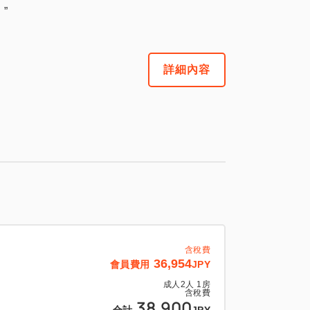
”
詳細內容
含稅費
36,954
會員費用
JPY
成人
2
人
1
房
含稅費
38,900