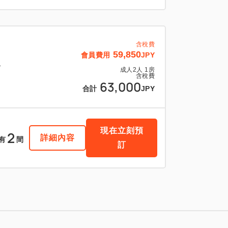
含稅費
59,850
會員費用
JPY
1
成人
2
人
1
房
含稅費
63,000
合計
JPY
現在立刻預
2
詳細內容
有
間
訂