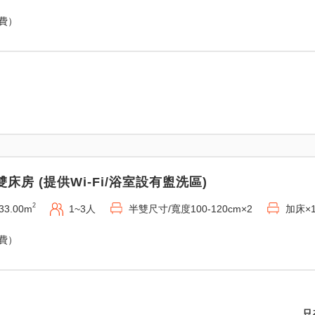
免費）
雙床房 (提供Wi-Fi/浴室設有盥洗區)
2
33.00m
1~3人
半雙尺寸/寬度100-120cm×2
加床×
免費）
只