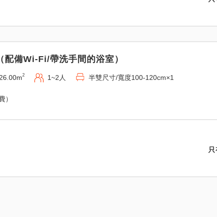
配備Wi-Fi/帶洗手間的浴室）
2
26.00m
1~2人
半雙尺寸/寬度100-120cm×1
免費）
只