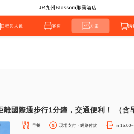
JR九州Blossom那霸酒店
日程與人數
客房
方案
購
距離國際通步行1分鐘，交通便利！ （含
早餐
現場支付・網路付款
in 15:00