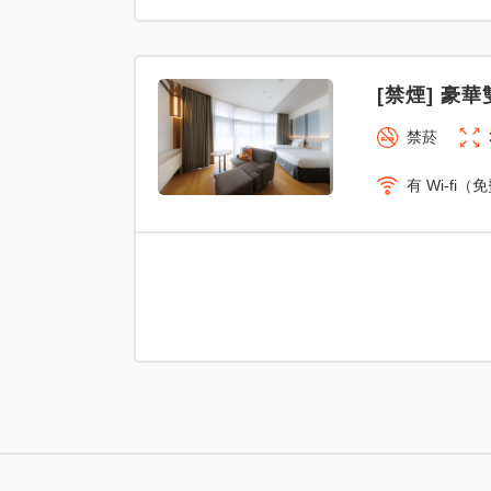
[禁煙] 豪華
禁菸
有 Wi-fi（