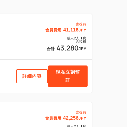
含稅費
41,116
會員費用
JPY
成人
2
人
1
房
含稅費
43,280
合計
JPY
現在立刻預
詳細內容
訂
含稅費
42,256
會員費用
JPY
成人
2
人
1
房