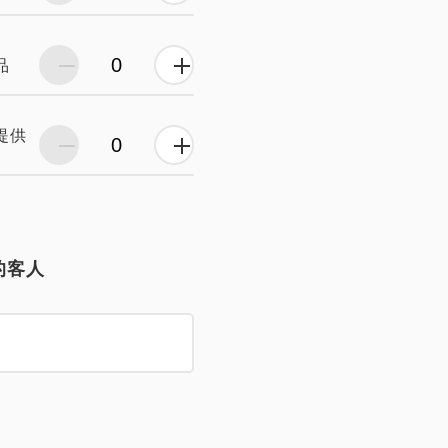
品
提供
）
的客人