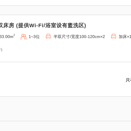
双床房 (提供Wi-Fi/浴室设有盥洗区)
2
33.00m
1~3位
半双尺寸/宽度100-120cm×2
加床×
费）
只