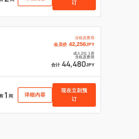
订
含税及费用
42,256
会员价
JPY
成人
2
位
1
房
含税及费用
44,480
合计
JPY
现在立刻预
1
详细内容
有
间
订