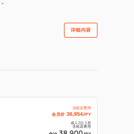
”
详细内容
含税及费用
36,954
会员价
JPY
成人
2
位
1
房
含税及费用
38,900