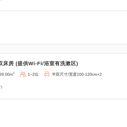
双床房 (提供Wi-Fi/浴室有洗漱区)
2
26.00m
1~2位
半双尺寸/宽度100-120cm×2
费）