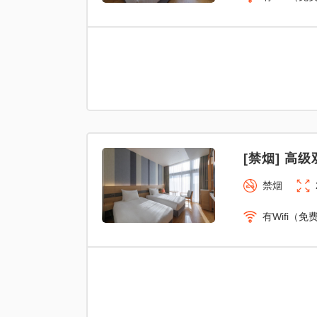
[禁烟] 高级
禁烟
有Wifi（免