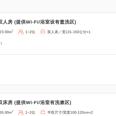
双人房 (提供Wi-Fi/浴室设有盥洗区)
2
23.00m
1~2位
双人床／宽131-150公分×1
费）
双床房 (提供Wi-Fi/浴室有洗漱区)
2
26.00m
1~2位
半双尺寸/宽度100-120cm×2