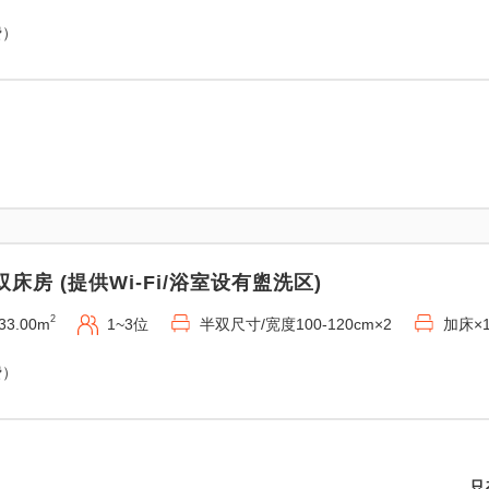
费）
双床房 (提供Wi-Fi/浴室设有盥洗区)
2
33.00m
1~3位
半双尺寸/宽度100-120cm×2
加床×
费）
只