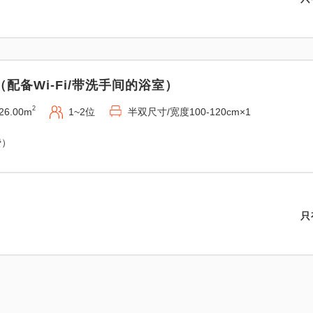
配备Wi-Fi/带洗手间的浴室）
2
26.00m
1~2位
半双尺寸/宽度100-120cm×1
费）
只