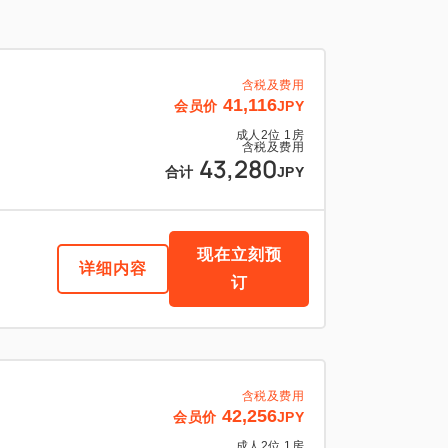
含税及费用
41,116
会员价
JPY
成人
2
位
1
房
含税及费用
43,280
合计
JPY
现在立刻预
详细内容
订
含税及费用
42,256
会员价
JPY
成人
2
位
1
房