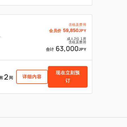
含税及费用
59,850
会员价
JPY
1
成人
2
位
1
房
含税及费用
63,000
合计
JPY
现在立刻预
2
详细内容
有
间
订