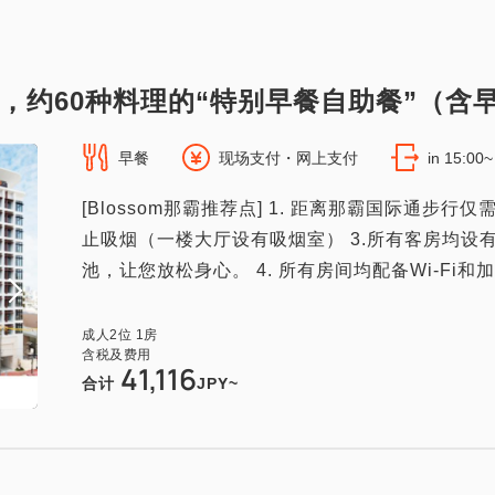
，约60种料理的“特别早餐自助餐”（含
早餐
现场支付・网上支付
in 15:00
[Blossom那霸推荐点] 1. 距离那霸国际通步行
止吸烟（一楼大厅设有吸烟室） 3.所有客房均
池，让您放松身心。 4. 所有房间均配备Wi-Fi和加湿
成人
2
位
1
房
含税及费用
41,116
合计
JPY~