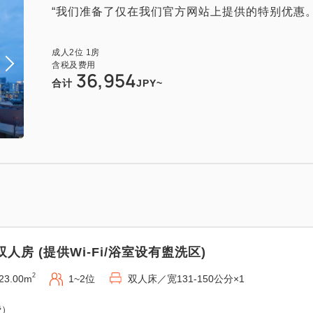
“我们准备了仅在我们官方网站上提供的特别优惠。
成人
2
位
1
房
含税及费用
36,954
合计
JPY~
双人房 (提供Wi-Fi/浴室设有盥洗区)
2
23.00m
1~2位
双人床／宽131-150公分×1
费）