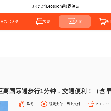
JR九州Blossom那霸酒店
日程和人数
客房
方案
购
距离国际通步行1分钟，交通便利！（含
早餐
现场支付・网上支付
in 15:00