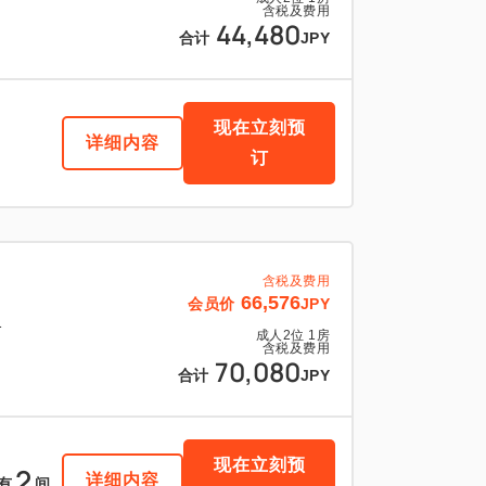
含税及费用
44,480
合计
JPY
现在立刻预
详细内容
订
含税及费用
66,576
会员价
JPY
1
成人
2
位
1
房
含税及费用
70,080
合计
JPY
现在立刻预
2
详细内容
有
间