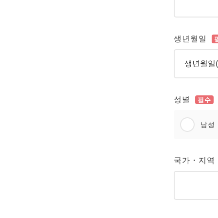
생년월일
성별
필수
남성
국가・지역