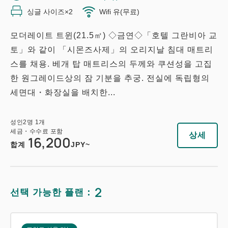
싱글 사이즈×2
Wifi 유(무료)
모더레이트 트윈(21.5㎡) ◇금연◇「호텔 그란비아 교
토」와 같이 「시몬즈사제」의 오리지날 침대 매트리
스를 채용. 베개 탑 매트리스의 두께와 쿠션성을 고집
한 원그레이드상의 잠 기분을 추궁. 전실에 독립형의
세면대・화장실을 배치한...
성인
2
명
1
개
세금・수수료 포함
상세
16,200
합계
JPY~
2
선택 가능한 플랜：