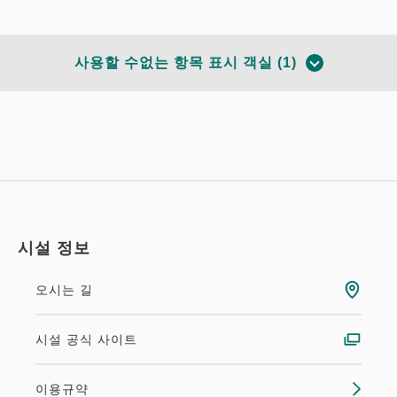
사용할 수없는 항목 표시 객실 (1)
시설 정보
오시는 길
모더레이트 트윈(레이디스)(21.5
시설 공식 사이트
㎡)◇금연◇
이용규약