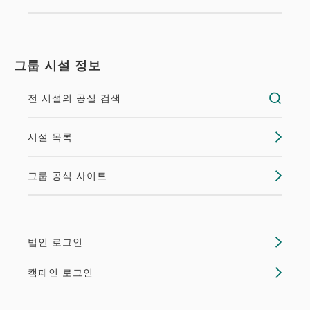
2
금연
21.50m
1~2명
싱글 사이즈×2
Wifi 유(무료)
그룹 시설 정보
모더레이트 트윈(레이디스)(21.5㎡) ◇금연◇「호텔
그란비아 교토」와 같이 「시몬즈사제」의 오리지날
전 시설의 공실 검색
침대 매트리스를 채용. 베개 탑 매트리스의 두께와 쿠
션성을 고집한 원그레이드상의 잠 기분을 추궁. 전실
시설 목록
에 독립형의 세면대・화장...
그룹 공식 사이트
공실 없음
상세
법인 로그인
빈방 캘린더
캠페인 로그인