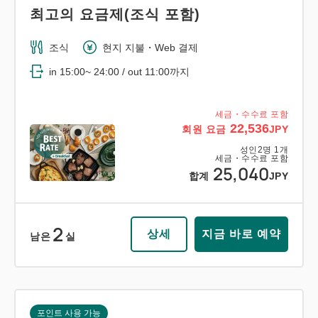
최고의 요금제(조식 포함)
조식
현지 지불・Web 결제
in 15:00~ 24:00 / out 11:00까지
세금・수수료 포함
22,536
회원 요금
JPY
성인
2
명
1
개
세금・수수료 포함
25,040
합계
JPY
2
상세
지금 바로 예약
남은
실
포인트 사용 가능