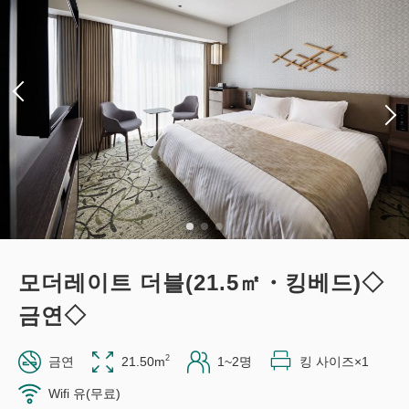
모더레이트 더블(21.5㎡・킹베드)◇
금연◇
2
금연
21.50m
1~2명
킹 사이즈×1
Wifi 유(무료)