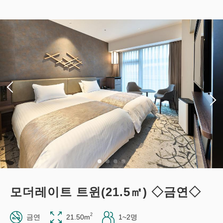
모더레이트 트윈(21.5㎡) ◇금연◇
2
금연
21.50m
1~2명