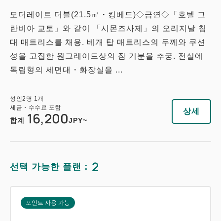
모더레이트 더블(21.5㎡・킹베드)◇금연◇「호텔 그
란비아 교토」와 같이 「시몬즈사제」의 오리지날 침
대 매트리스를 채용. 베개 탑 매트리스의 두께와 쿠션
성을 고집한 원그레이드상의 잠 기분을 추궁. 전실에
독립형의 세면대・화장실을 ...
성인
2
명
1
개
세금・수수료 포함
상세
16,200
합계
JPY~
2
선택 가능한 플랜：
포인트 사용 가능