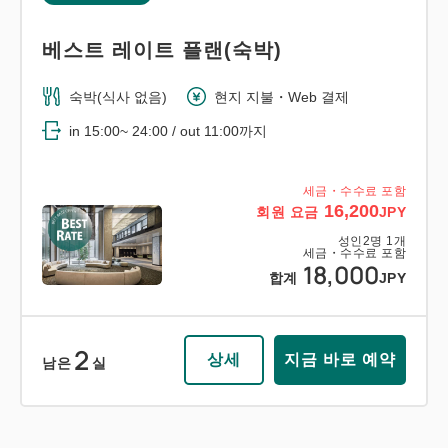
베스트 레이트 플랜(숙박)
숙박(식사 없음)
현지 지불・Web 결제
in 15:00~ 24:00 / out 11:00까지
세금・수수료 포함
16,200
회원 요금
JPY
성인
2
명
1
개
세금・수수료 포함
18,000
합계
JPY
2
상세
지금 바로 예약
남은
실