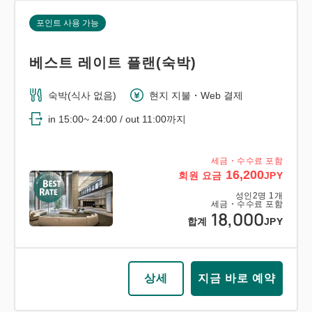
포인트 사용 가능
베스트 레이트 플랜(숙박)
숙박(식사 없음)
현지 지불・Web 결제
in 15:00~ 24:00 / out 11:00까지
세금・수수료 포함
16,200
회원 요금
JPY
성인
2
명
1
개
세금・수수료 포함
18,000
합계
JPY
상세
지금 바로 예약