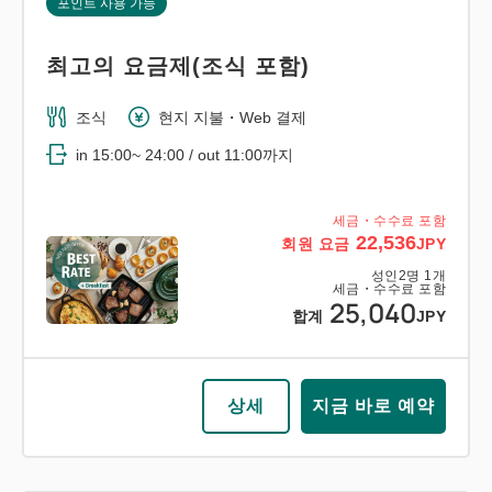
포인트 사용 가능
최고의 요금제(조식 포함)
조식
현지 지불・Web 결제
in 15:00~ 24:00 / out 11:00까지
세금・수수료 포함
22,536
회원 요금
JPY
성인
2
명
1
개
세금・수수료 포함
25,040
합계
JPY
상세
지금 바로 예약