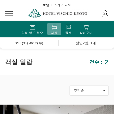
호텔 비스키오 교토
일정 및 인원수
객실
플랜
장바구니
8/11(화)~8/12(수)
성인2명, 1개
2
객실 일람
건수：