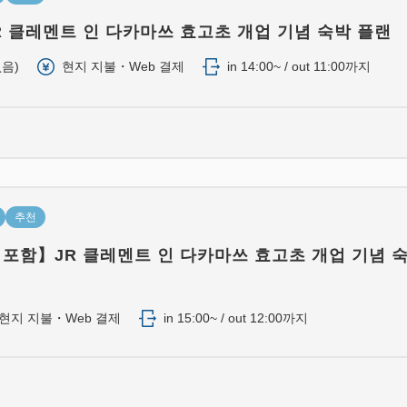
단면을「평평함」、또 단면을「
R 클레멘트 인 다카마쓰 효고초 개업 기념 숙박 플랜
봄･여름은 평평한 면을 사용
음)
현지 지불・Web 결제
in 14:00~ / out 11:00까지
가을･겨울은 필로우 탑면을 
여러분에게 계절에 맞춘 잠자
전기종 대응 멀티 휴대폰 충전
또 wi-fi도 관내무료로 이용가
추천
이 타입의 객실은 금연룸뿐입니
 포함】JR 클레멘트 인 다카마쓰 효고초 개업 기념 
전기종 대응 멀티 휴대폰 충전
또 wi-fi도 관내무료로 이용가
■40인치 액정TV 설치
현지 지불・Web 결제
in 15:00~ / out 12:00까지
■안마 의자 있음
■비데 화장실／욕실설치
■가습기능탑재 공기청정기 전