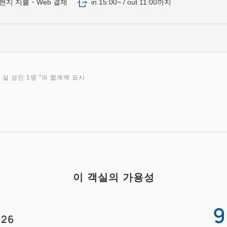
현지 지불・Web 결제
in 15:00~ / out 11:00까지
 실 성인 1명
"의 합계액 표시
이 객실의 가용성
9
26