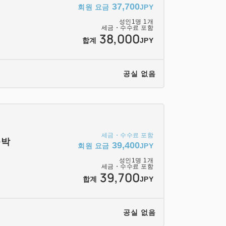
37,700
회원 요금
JPY
필로우 탑」로 만들어낸 맞춤제품.
성인
1
명
1
개
세금・수수료 포함
하며「상쾌감」을
38,000
합계
JPY
사용하며「싸이는 부드러움」을。
기를 제공하겠습니다.
공실 없음
기를 전실에 완비.
능입니다.
다.
세금・수수료 포함
숙박
기를 전실에 완비.
39,400
회원 요금
JPY
능입니다.■금연
성인
1
명
1
개
세금・수수료 포함
39,700
합계
JPY
실완비
공실 없음