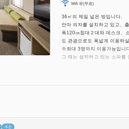
Wifi 유(무료)
36㎡의 제일 넓은 방입니다.
안마 의자를 설치하고 있고、출
폭120㎝침대２대와 데스크、
도 관광으로도 폭넓게 이용하실
※최대 3명까지 이용가능입니다
그 때는 설치하고 있는 소파를
사전예약제
【최고의 잠자기를】
침대는 미국 매출No,1 Sert
클레멘트인 특별모델의140cm
1.9mm포켓 코일 스프링을 
Serta의 매트리스는、수면깊
니다.
추천