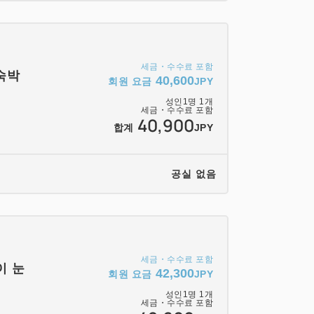
세금・수수료 포함
숙박
용하실 수 있습니다.
40,600
회원 요금
JPY
지참하십시오.대욕탕에는 준비가 되어있지
성인
1
명
1
개
세금・수수료 포함
40,900
합계
JPY
로 다채로운 채널・방송을 즐길 수 있습니다.
서 구입하십시오.
공실 없음
세금・수수료 포함
이 눈
42,300
회원 요금
JPY
성인
1
명
1
개
세금・수수료 포함