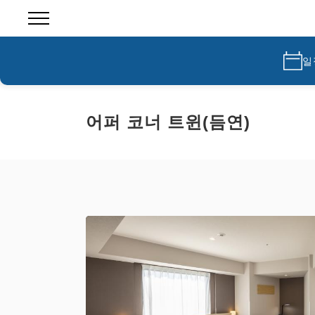
일
어퍼 코너 트윈(듬연)