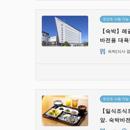
포인트 사용 가능
【숙박】레귤
바전용 대욕
숙박(식사 없
포인트 사용 가능
【일식조식
앞. 숙박바