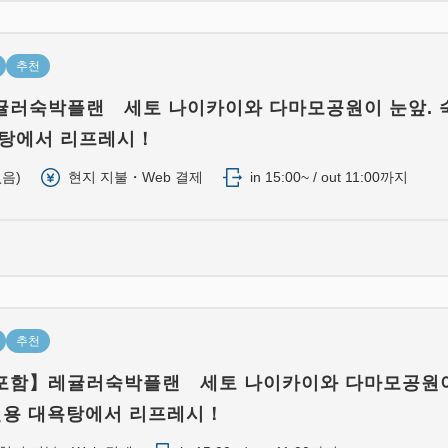
■전기스탄드 전실완비
■베드사이드에 콘센트 있음
■인터넷 무료（wi-fi）
추천
러숙박플랜 세토 나이카이와 다마모공원이 눈앞. 
□숙박자 한정 전망대욕탕을 이
탕에서 리프레시！
이용시에는 객실내의 타올을 
않습니다.
음)
현지 지불・Web 결제
in 15:00~ / out 11:00까지
□VOD도입。\1000(1박)으
각 층 어메니티서비스 코너에
추천
포함】레귤러숙박플랜 세토 나이카이와 다마모공원
전용 대욕탕에서 리프레시！