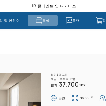
JR 클레멘트 인 다카마쓰
정 및 인원수
객실
플랜
장
성인
1
명
1
개
세금・수수료 포함
37,700
합계
JPY
2
금연
36.00m