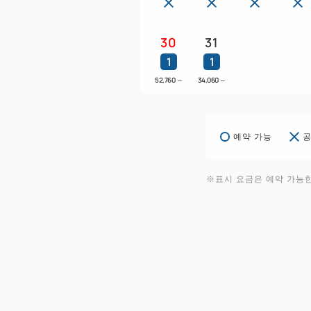
30
31
1
1
52,760
～
34,060
～
예약 가능
공
※표시 요금은 예약 가능한 