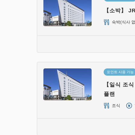
【소박】 J
숙박(식사 없
포인트 사용 가능
【일식 조식
플랜
조식