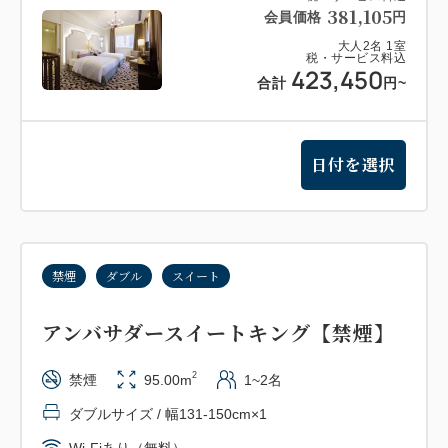
381,105
会員価格
円
大人
2
名
1
室
税・サービス料込
423,450
合計
円
~
日付を選択
禁煙
ダブル
スイート
アンバサダースイートキング【禁煙】
2
禁煙
95.00m
1~2名
ダブルサイズ / 幅131-150cm×1
Wi-Fiあり（無料）