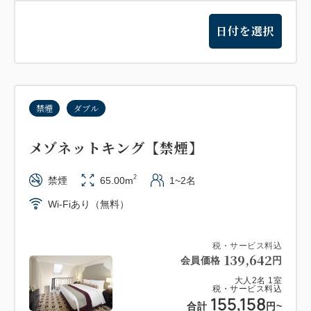
日付を選択
禁煙
ダブル
メゾネットキング【禁煙】
2
禁煙
65.00m
1~2名
Wi-Fiあり（無料）
税・サービス料込
139,642
会員価格
円
大人
2
名
1
室
税・サービス料込
155,158
合計
円
~