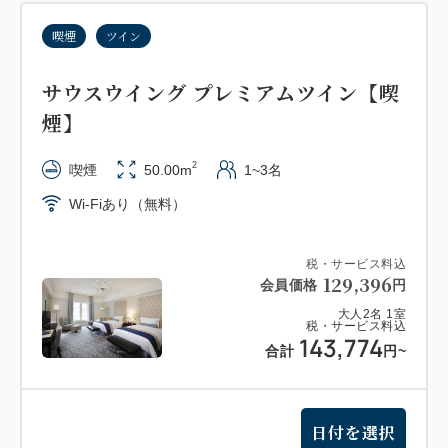
喫煙
ツイン
サウスウイング プレミアムツイン【喫
煙】
2
喫煙
50.00m
1~3名
Wi-Fiあり（無料）
税・サービス料込
129,396
会員価格
円
大人
2
名
1
室
税・サービス料込
143,774
合計
円
~
日付を選択