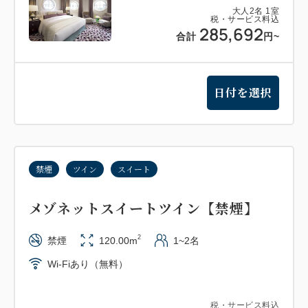
大人
2
名
1
室
税・サービス料込
285,692
合計
円
~
日付を選択
禁煙
ツイン
スイート
メゾネットスイートツイン【禁煙】
2
禁煙
120.00m
1~2名
Wi-Fiあり（無料）
税・サービス料込