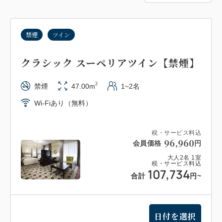
の14:00開始。所要時間：約30-45分）
2. ボックス入り文豪セット（メモ用紙・ボールペ
禁煙
ツイン
ン・ステッカー） 人数分
3. メッセージカードセット 人数分
クラシック スーペリアツイン【禁煙】
4. 記念撮影（ご希望の方はご滞在中にホテルスタッ
フが撮影）
2
禁煙
47.00m
1~2名
5. ゲストラウンジ「アトリウム」の朝食ブッフェ
Wi-Fiあり（無料）
人数分
税・サービス料込
【館内ツアー時間】
96,960
会員価格
円
館内ツアーは約30分-45分間となります。
大人
2
名
1
室
※14:00開始のお客様はロビーにお越しいただきスタ
税・サービス料込
107,734
ッフにお声がけください。お手荷物のお預かりも承り
合計
円
~
ます。
※ホテルツアーの開始時間を変更されたい場合は、
日付を選択
16:30開始プランにて予約を取り直していただくか、