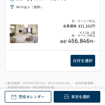
Wi-Fiあり（無料）
税・サービス料込
411,161
会員価格
円
大人
2
名
1
室
税・サービス料込
456,846
合計
円
~
日付を選択
※販売期間：2026/07/01(水)~ 2027/03/31(水) ・ 宿泊対象期間：
2026/07/01(水)~ 2027/03/31(水)
※料金には消費税・サービス料を含みます
空室カレンダー
客室を選択