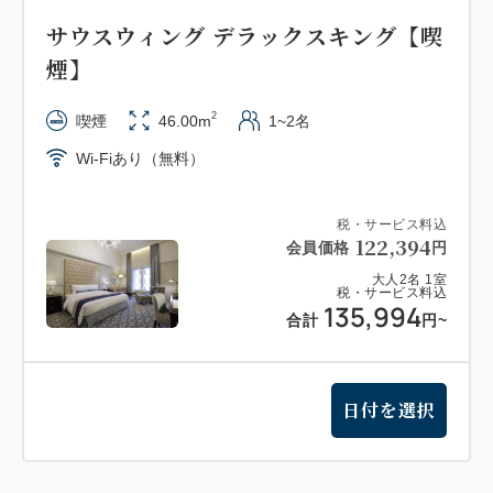
サウスウィング デラックスキング【喫
煙】
2
喫煙
46.00m
1~2名
Wi-Fiあり（無料）
税・サービス料込
122,394
会員価格
円
大人
2
名
1
室
税・サービス料込
135,994
合計
円
~
日付を選択