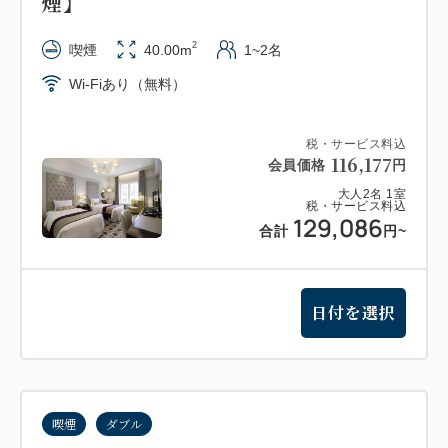
煙】
2
喫煙
40.00m
1~2名
Wi-Fiあり（無料）
税・サービス料込
116,177
会員価格
円
大人
2
名
1
室
税・サービス料込
129,086
合計
円
~
日付を選択
喫煙
ダブル