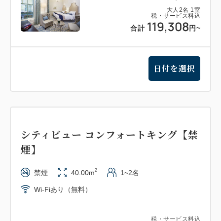
大人
2
名
1
室
税・サービス料込
119,308
合計
円
~
日付を選択
シティビュー コンフォートキング【禁
煙】
2
禁煙
40.00m
1~2名
Wi-Fiあり（無料）
税・サービス料込