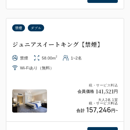
禁煙
ダブル
ジュニアスイートキング【禁煙】
2
禁煙
58.00m
1~2名
Wi-Fiあり（無料）
税・サービス料込
141,521
会員価格
円
大人
2
名
1
室
税・サービス料込
157,246
合計
円
~