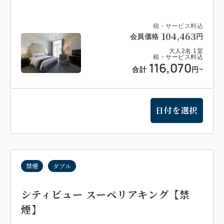
税・サービス料込
104,463
会員価格
円
大人
2
名
1
室
税・サービス料込
116,070
合計
円
~
日付を選択
禁煙
ダブル
シティビュー スーペリアキング【禁
煙】