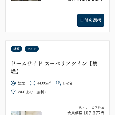
を除く）
・当ホテル以外で行われる挙式・披露宴に伴うご宿泊
の場合、ご予約時にお知らせください。ホテルからご
日付を選択
案内がございます。
・ご到着予定時刻を過ぎる場合は、直接ホテルにご連
絡をいただきますようお願いいたします。ご連絡をい
ただけない場合は、キャンセルとさせていただく場合
禁煙
ツイン
がございます。何卒ご了承ください。
ドームサイド スーペリアツイン【禁
煙】
2
禁煙
44.00m
1~2名
Wi-Fiあり（無料）
税・サービス料込
107,377
会員価格
円