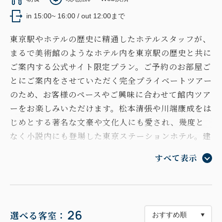
in 15:00~ 16:00 / out 12:00まで
東京駅やホテルの歴史に精通したホテルスタッフが、
まるで美術館のようなホテル内を東京駅の歴史と共に
ご案内する公式サイト限定プラン。ご予約のお部屋ご
とにご案内をさせていただく完全プライベートツアー
のため、お客様のペースやご興味に合わせて館内ツア
ーをお楽しみいただけます。松本清張や川端康成をは
じめとする著名な文豪や文化人にも愛され、幾度と
なく小説内にも登場した東京ステーションホテル。建
築家 辰野金吾の東京駅創建に対する想い、その人物
すべて表示
像に思いを馳せながら、創建当時の変わらぬ姿で存在
し続ける当ホテルの歴史を是非ご堪能ください。
＜特典＞
26
選べる客室：
1. 完全プライベートホテルツアー（チェックイン日