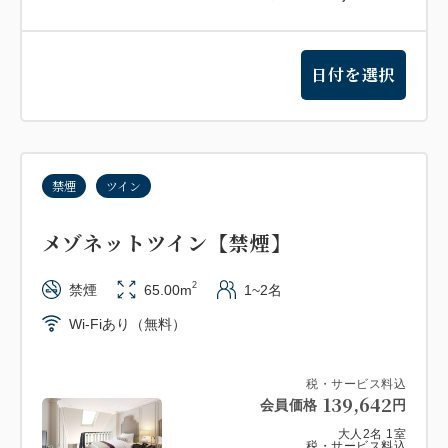
日付を選択
禁煙
ツイン
メゾネットツイン【禁煙】
2
禁煙
65.00m
1~2名
Wi-Fiあり（無料）
税・サービス料込
139,642
会員価格
円
大人
2
名
1
室
税・サービス料込