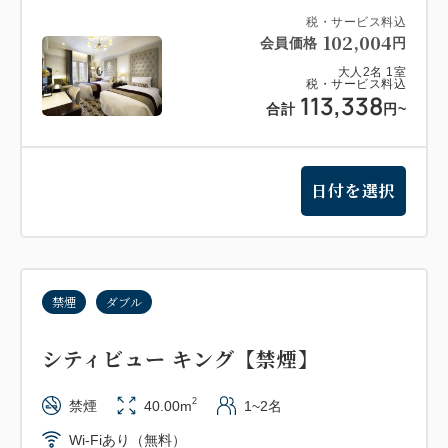
税・サービス料込
102,004
会員価格
円
大人
2
名
1
室
税・サービス料込
113,338
合計
円
~
日付を選択
禁煙
ダブル
シティビュー キング【禁煙】
2
禁煙
40.00m
1~2名
Wi-Fiあり（無料）