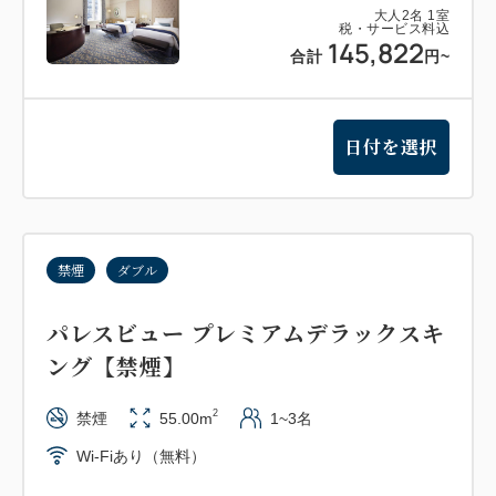
大人
2
名
1
室
税・サービス料込
145,822
合計
円
~
日付を選択
禁煙
ダブル
パレスビュー プレミアムデラックスキ
ング【禁煙】
2
禁煙
55.00m
1~3名
Wi-Fiあり（無料）