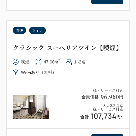
ホテルへお問い合わせください。（宿泊の7日前ま
で）
※館内でご利用いただける車椅子、ベビーカーがござ
喫煙
ツイン
います。ツアー中やご滞在中にご利用を希望されるお
客様は、予めホテルへお知らせください。（数に限り
クラシック スーペリアツイン【喫煙】
がございます）
※ホテルツアーは日本語で行います。多言語では対応
2
喫煙
47.00m
1~2名
いたしかねますこと、何卒ご了承ください。
Wi-Fiあり（無料）
＜朝食のご案内＞
内容：アトリウムブレックファストブッフェ
税・サービス料込
96,960
会員価格
円
場所：ゲストラウンジ「アトリウム」（4F）
大人
2
名
1
室
時間：6：30～10：30
税・サービス料込
107,734
合計
円
~
＜注意事項＞
・料金、特典品は予告なしに変更することがございま