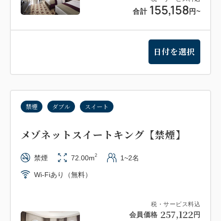
155,158
合計
円
~
日付を選択
禁煙
ダブル
スイート
メゾネットスイートキング【禁煙】
2
禁煙
72.00m
1~2名
Wi-Fiあり（無料）
税・サービス料込
257,122
会員価格
円