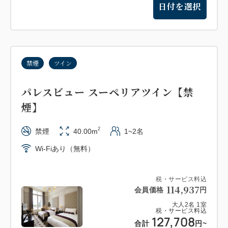
日付を選択
禁煙
ツイン
パレスビュー スーペリアツイン【禁
煙】
2
禁煙
40.00m
1~2名
Wi-Fiあり（無料）
税・サービス料込
114,937
会員価格
円
大人
2
名
1
室
税・サービス料込
127,708
合計
円
~