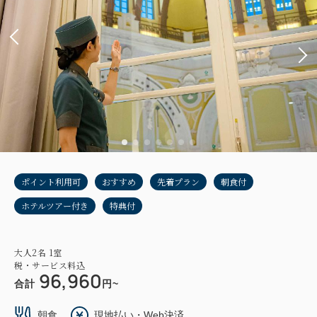
ポイント利用可
おすすめ
先着プラン
朝食付
ホテルツアー付き
特典付
大人
2
名
1
室
税・サービス料込
96,960
合計
円~
朝食
現地払い・Web決済