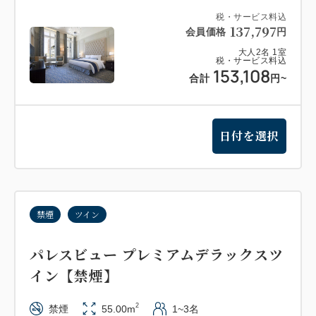
税・サービス料込
137,797
会員価格
円
大人
2
名
1
室
税・サービス料込
153,108
合計
円
~
日付を選択
禁煙
ツイン
パレスビュー プレミアムデラックスツ
イン【禁煙】
2
禁煙
55.00m
1~3名