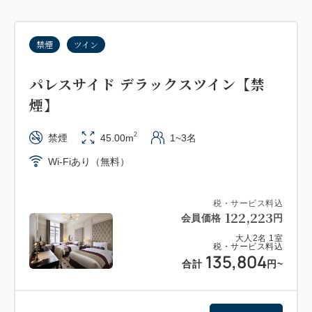
禁煙
ツイン
パレスサイド デラックスツイン【禁
煙】
2
禁煙
45.00m
1~3名
Wi-Fiあり（無料）
税・サービス料込
122,223
会員価格
円
大人
2
名
1
室
税・サービス料込
135,804
合計
円
~