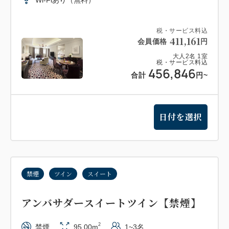
税・サービス料込
411,161
会員価格
円
大人
2
名
1
室
税・サービス料込
456,846
合計
円
~
日付を選択
禁煙
ツイン
スイート
アンバサダースイートツイン【禁煙】
2
禁煙
95.00m
1~3名