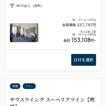
Wi-Fiあり（無料）
税・サービス料込
137,797
会員価格
円
大人
2
名
1
室
税・サービス料込
153,108
合計
円
~
日付を選択
喫煙
ツイン
サウスウイング スーペリアツイン【喫