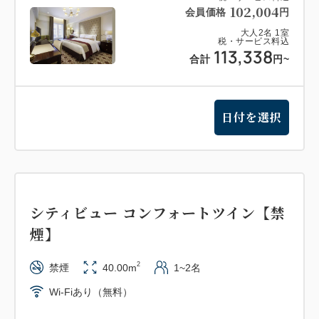
102,004
会員価格
円
大人
2
名
1
室
税・サービス料込
113,338
合計
円
~
日付を選択
シティビュー コンフォートツイン【禁
煙】
2
禁煙
40.00m
1~2名
Wi-Fiあり（無料）