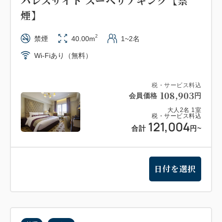
パレスサイド スーペリアキング【禁
煙】
2
禁煙
40.00m
1~2名
Wi-Fiあり（無料）
税・サービス料込
108,903
会員価格
円
大人
2
名
1
室
税・サービス料込
121,004
合計
円
~
日付を選択