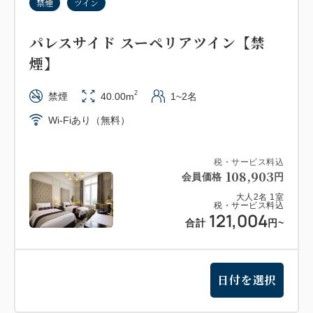
禁煙
ツイン
パレスサイド スーペリアツイン【禁
煙】
2
禁煙
40.00m
1~2名
Wi-Fiあり（無料）
税・サービス料込
108,903
会員価格
円
大人
2
名
1
室
税・サービス料込
121,004
合計
円
~
日付を選択