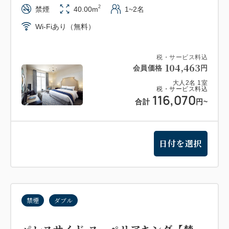
2
禁煙
40.00m
1~2名
Wi-Fiあり（無料）
税・サービス料込
104,463
会員価格
円
大人
2
名
1
室
税・サービス料込
116,070
合計
円
~
日付を選択
禁煙
ダブル