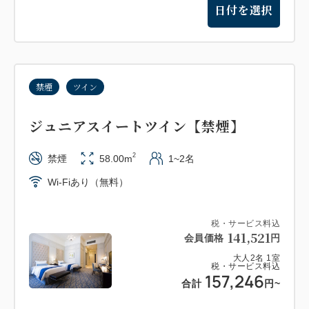
日付を選択
禁煙
ツイン
ジュニアスイートツイン【禁煙】
2
禁煙
58.00m
1~2名
Wi-Fiあり（無料）
税・サービス料込
141,521
会員価格
円
大人
2
名
1
室
税・サービス料込
157,246
合計
円
~