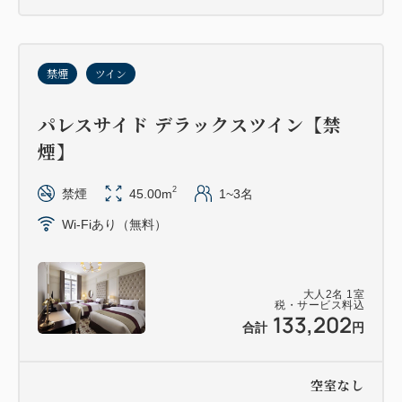
禁煙
ツイン
パレスサイド デラックスツイン【禁
煙】
2
禁煙
45.00m
1~3名
Wi-Fiあり（無料）
大人
2
名
1
室
税・サービス料込
133,202
合計
円
空室なし