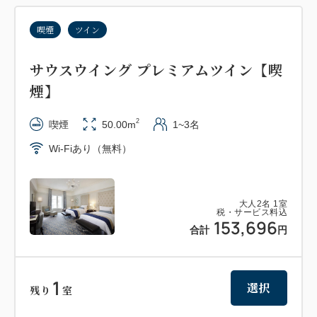
喫煙
ツイン
サウスウイング プレミアムツイン【喫
煙】
2
喫煙
50.00m
1~3名
Wi-Fiあり（無料）
大人
2
名
1
室
税・サービス料込
153,696
合計
円
1
選択
残り
室