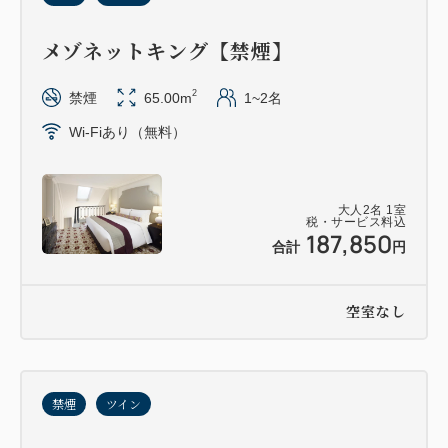
メゾネットキング【禁煙】
2
禁煙
65.00m
1~2名
Wi-Fiあり（無料）
大人
2
名
1
室
税・サービス料込
187,850
合計
円
空室なし
禁煙
ツイン