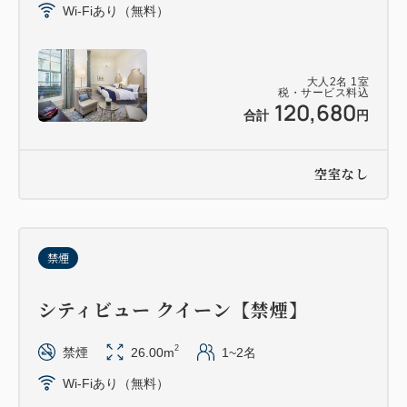
Wi-Fiあり（無料）
大人
2
名
1
室
税・サービス料込
120,680
合計
円
空室なし
禁煙
シティビュー クイーン【禁煙】
2
禁煙
26.00m
1~2名
Wi-Fiあり（無料）