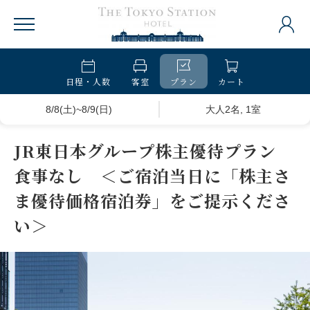
日程・人数
客室
プラン
カート
8/8(土)~8/9(日)
大人2名, 1室
JR東日本グループ株主優待プラン
食事なし ＜ご宿泊当日に「株主さ
ま優待価格宿泊券」をご提示くださ
い＞