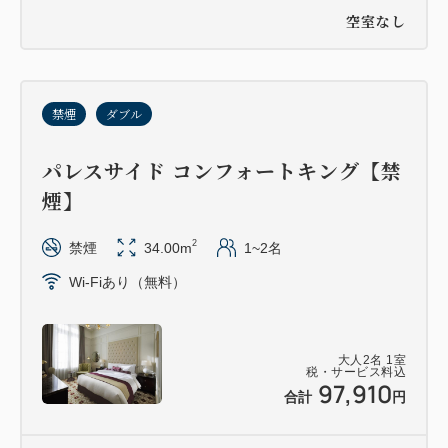
空室なし
禁煙
ダブル
パレスサイド コンフォートキング【禁
煙】
2
禁煙
34.00m
1~2名
Wi-Fiあり（無料）
大人
2
名
1
室
税・サービス料込
97,910
合計
円