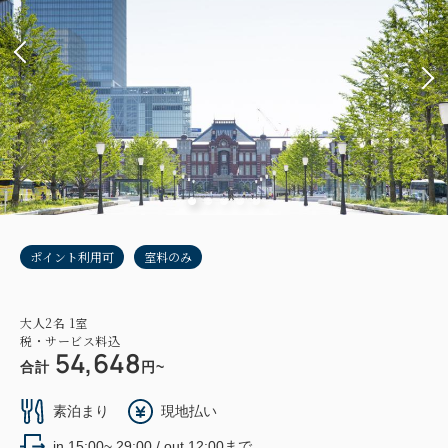
ポイント利用可
室料のみ
大人
2
名
1
室
税・サービス料込
54,648
合計
円~
素泊まり
現地払い
in 15:00~ 29:00 / out 12:00まで