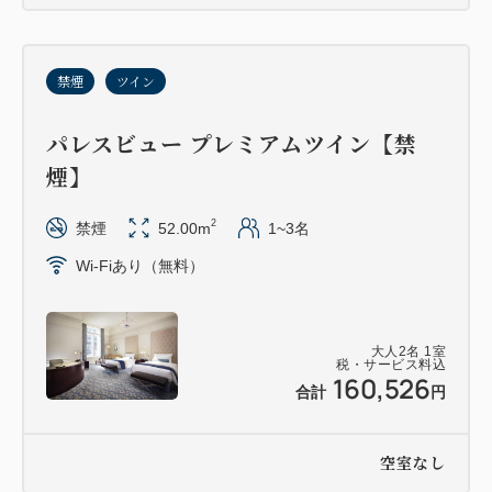
禁煙
ツイン
パレスビュー プレミアムツイン【禁
煙】
2
禁煙
52.00m
1~3名
Wi-Fiあり（無料）
大人
2
名
1
室
税・サービス料込
160,526
合計
円
空室なし