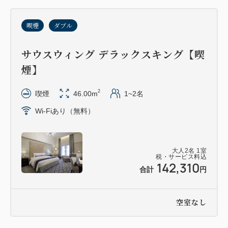
喫煙
ダブル
サウスウィング デラックスキング【喫
煙】
2
喫煙
46.00m
1~2名
Wi-Fiあり（無料）
大人
2
名
1
室
税・サービス料込
142,310
合計
円
空室なし