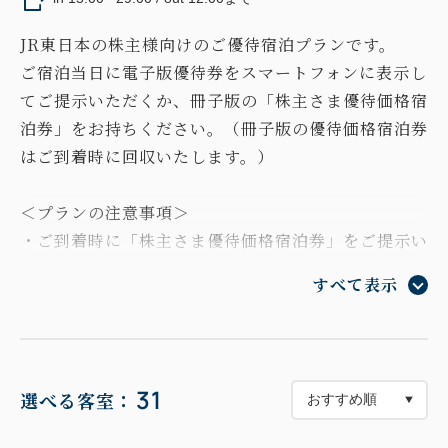
JR東日本の株主様向けのご優待宿泊プランです。
ご宿泊当日に電子版優待券をスマートフォンに表示し
てご提示いただくか、冊子版の「株主さま優待価格宿
泊券」をお持ちください。（冊子版の優待価格宿泊券
はご到着時に回収いたします。）
＜プランの注意事項＞
・ご到着時に「株主さま優待価格宿泊券」をご提示い
ただけない場合、プラン料金は適用されず通常料金に
すべて表示
て承ります。
・他の割引等との併用はできません。旅行代理店の
クーポン等をご持参の場合は、割引券はご利用いただ
けません。
31
選べる客室：
・「株主さま優待価格宿泊券」は1枚につき1室、1回
の宿泊につき3泊までご利用いただけます。