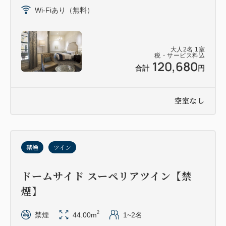
Wi-Fiあり（無料）
大人
2
名
1
室
税・サービス料込
120,680
合計
円
空室なし
禁煙
ツイン
ドームサイド スーペリアツイン【禁
煙】
2
禁煙
44.00m
1~2名