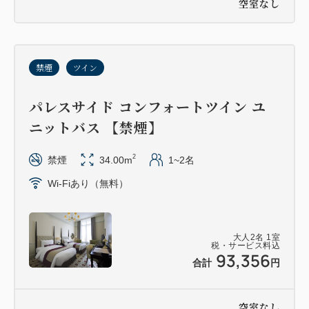
空室なし
禁煙
ツイン
パレスサイド コンフォートツイン ユ
ニットバス 【禁煙】
2
禁煙
34.00m
1~2名
Wi-Fiあり（無料）
大人
2
名
1
室
税・サービス料込
93,356
合計
円
空室なし