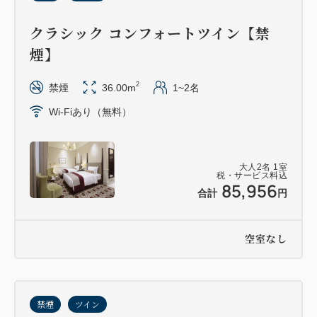
クラシック コンフォートツイン【禁
煙】
2
禁煙
36.00m
1~2名
Wi-Fiあり（無料）
大人
2
名
1
室
税・サービス料込
85,956
合計
円
空室なし
禁煙
ツイン