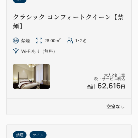
・12歳(小学生)以下のお子様の添い寝は、ベッド1台
につき1名まで承ります。（エキストラベッドを除
クラシック コンフォートクイーン【禁
く）
煙】
・スイートは、朝食ブッフェを無料でお楽しみいただ
けます。（ジュニアスイートを除く）
2
禁煙
26.00m
1~2名
・当ホテルで行われる以外の挙式、披露宴、二次会な
Wi-Fiあり（無料）
どの披露宴パーティーをご予定のご宿泊の際は、恐れ
入りますがご予約時にお知らせください。ホテルから
のご案内がございます。
大人
2
名
1
室
税・サービス料込
・ご到着予定時刻を過ぎる場合は、直接ホテルにご連
62,616
合計
円
絡を 頂けますようお願い致します。ご連絡を頂けな
い場合は、キャンセルとさせて頂く場合がございま
空室なし
す。ご了承ください。
禁煙
ツイン