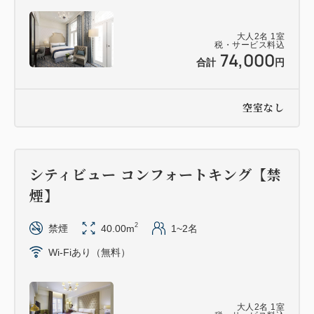
大人
2
名
1
室
税・サービス料込
74,000
合計
円
空室なし
シティビュー コンフォートキング【禁
煙】
2
禁煙
40.00m
1~2名
Wi-Fiあり（無料）
大人
2
名
1
室