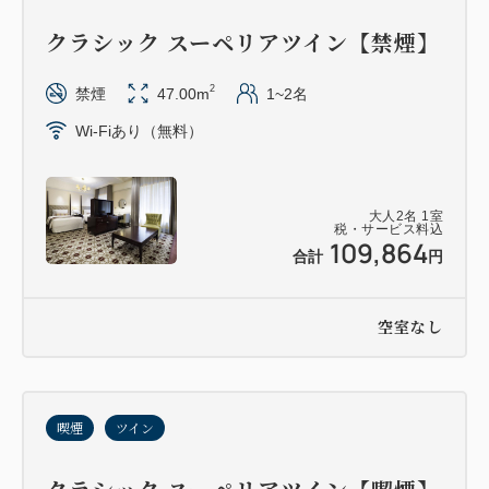
クラシック スーペリアツイン【禁煙】
2
禁煙
47.00m
1~2名
Wi-Fiあり（無料）
大人
2
名
1
室
税・サービス料込
109,864
合計
円
空室なし
喫煙
ツイン