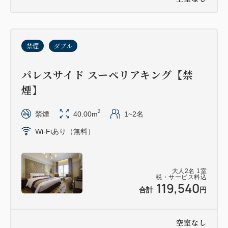
禁煙
ダブル
パレスサイド スーペリアキング【禁
煙】
2
禁煙
40.00m
1~2名
Wi-Fiあり（無料）
大人
2
名
1
室
税・サービス料込
119,540
合計
円
空室なし