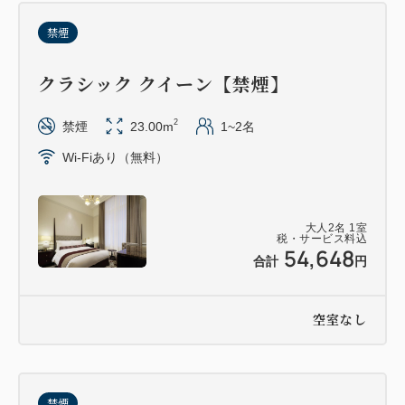
・転売は固くお断りします。
禁煙
・JR東日本×東急不動産ホールディングス コラボ
株主優待券もご利用いただけます。
クラシック クイーン【禁煙】
＜プランの注意事項＞
2
禁煙
23.00m
1~2名
・料金は予告なしに変更することがございます。
Wi-Fiあり（無料）
・料金にはサービス料及び税金が含まれております。
別途東京都宿泊税を現地にて申し受けます。
※宿泊料金が1人1泊1万円以上で宿泊する場合、都
大人
2
名
1
室
の条例により宿泊税（1万円～1万5千円未満：100
税・サービス料込
54,648
合計
円
円、1万5千円以上：200円）がかかります。
・ご宿泊ご料金は、ご予約時のご料金となります。
・ご到着の際にクレジットカードまたは現金にてご宿
空室なし
泊代金の約1.5倍を前受金としてお預かりさせていた
だき、チェックアウト時に差額を精算させていただき
ます。※事前支払の場合を除く
禁煙