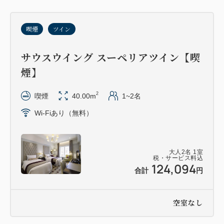
喫煙
ツイン
サウスウイング スーペリアツイン【喫
煙】
2
喫煙
40.00m
1~2名
Wi-Fiあり（無料）
大人
2
名
1
室
税・サービス料込
124,094
合計
円
空室なし