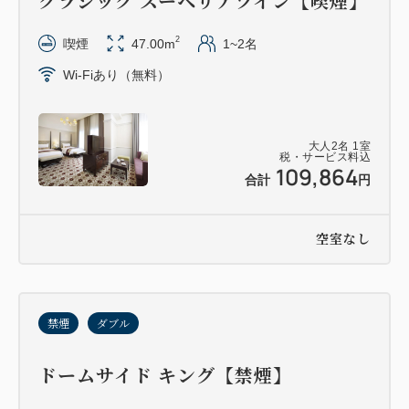
クラシック スーペリアツイン【喫煙】
2
喫煙
47.00m
1~2名
Wi-Fiあり（無料）
大人
2
名
1
室
税・サービス料込
109,864
合計
円
空室なし
禁煙
ダブル
ドームサイド キング【禁煙】