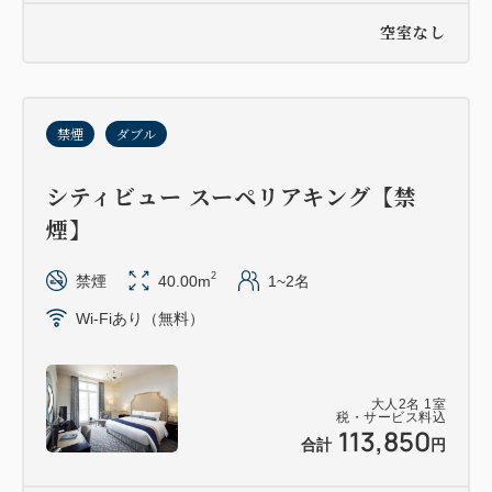
空室なし
禁煙
ダブル
シティビュー スーペリアキング【禁
煙】
2
禁煙
40.00m
1~2名
Wi-Fiあり（無料）
大人
2
名
1
室
税・サービス料込
113,850
合計
円