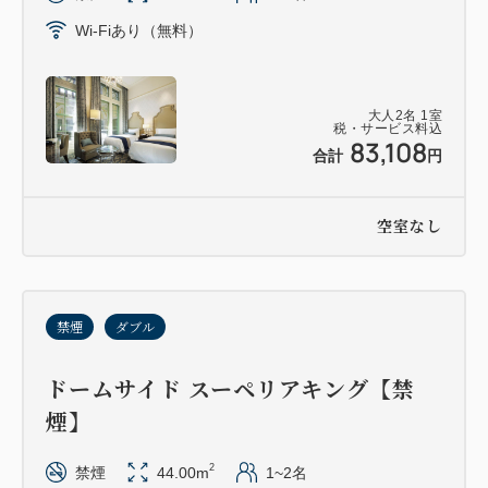
Wi-Fiあり（無料）
大人
2
名
1
室
税・サービス料込
83,108
合計
円
空室なし
禁煙
ダブル
ドームサイド スーペリアキング【禁
煙】
2
禁煙
44.00m
1~2名