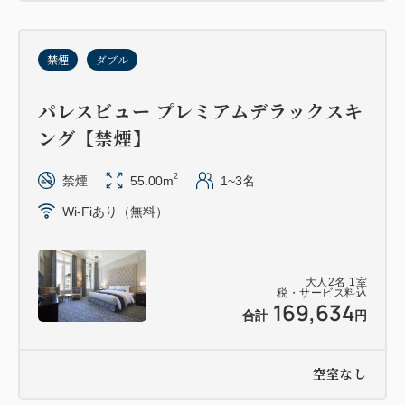
禁煙
ダブル
パレスビュー プレミアムデラックスキ
ング【禁煙】
2
禁煙
55.00m
1~3名
Wi-Fiあり（無料）
大人
2
名
1
室
税・サービス料込
169,634
合計
円
空室なし