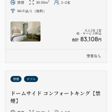
2
禁煙
30.00m
1~2名
Wi-Fiあり（無料）
大人
2
名
1
室
税・サービス料込
83,108
合計
円
空室なし
禁煙
ダブル
ドームサイド コンフォートキング【禁
煙】
2