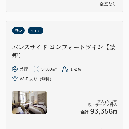
空室なし
禁煙
ツイン
パレスサイド コンフォートツイン【禁
煙】
2
禁煙
34.00m
1~2名
Wi-Fiあり（無料）
大人
2
名
1
室
税・サービス料込
93,356
合計
円