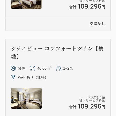
税・サービス料込
109,296
合計
円
空室なし
シティビュー コンフォートツイン【禁
煙】
2
禁煙
40.00m
1~2名
Wi-Fiあり（無料）
大人
2
名
1
室
税・サービス料込
109,296
合計
円