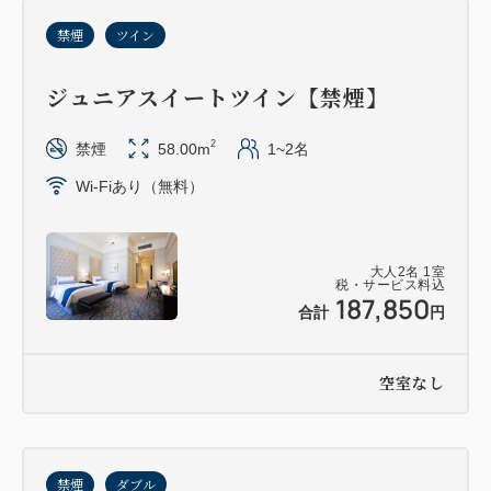
禁煙
ツイン
ジュニアスイートツイン【禁煙】
2
禁煙
58.00m
1~2名
Wi-Fiあり（無料）
大人
2
名
1
室
税・サービス料込
187,850
合計
円
空室なし
禁煙
ダブル