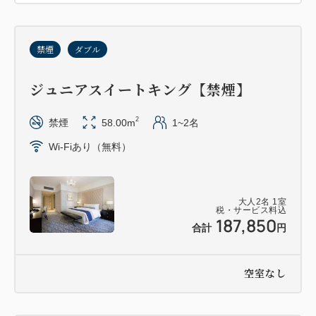
禁煙
ダブル
ジュニアスイートキング【禁煙】
2
禁煙
58.00m
1~2名
Wi-Fiあり（無料）
大人
2
名
1
室
税・サービス料込
187,850
合計
円
空室なし