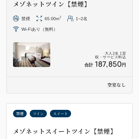
メゾネットツイン【禁煙】
2
禁煙
65.00m
1~2名
Wi-Fiあり（無料）
大人
2
名
1
室
税・サービス料込
187,850
合計
円
空室なし
禁煙
ツイン
スイート
メゾネットスイートツイン【禁煙】