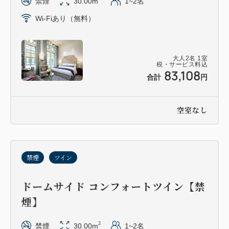
禁煙
30.00m
1~2名
Wi-Fiあり（無料）
大人
2
名
1
室
税・サービス料込
83,108
合計
円
空室なし
禁煙
ツイン
ドームサイド コンフォートツイン【禁
煙】
2
禁煙
30.00m
1~2名