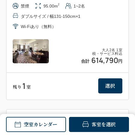
2
禁煙
95.00m
1~2名
ダブルサイズ / 幅131-150cm×1
Wi-Fiあり（無料）
大人
2
名
1
室
税・サービス料込
614,790
合計
円
1
選択
残り
室
禁煙
ツイン
スイート
空室カレンダー
客室を選択