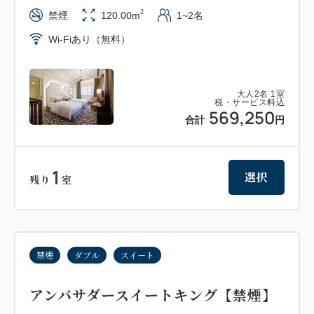
2
禁煙
120.00m
1~2名
Wi-Fiあり（無料）
大人
2
名
1
室
税・サービス料込
569,250
合計
円
1
選択
残り
室
禁煙
ダブル
スイート
アンバサダースイートキング【禁煙】