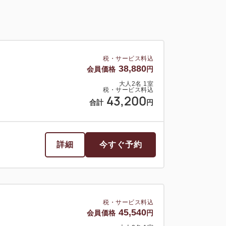
税・サービス料込
38,880
会員価格
円
大人
2
名
1
室
税・サービス料込
43,200
合計
円
詳細
今すぐ予約
税・サービス料込
45,540
会員価格
円