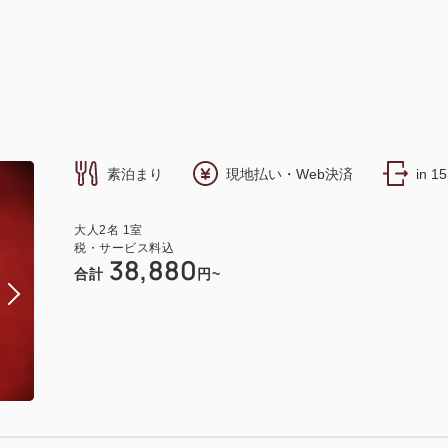
素泊まり
現地払い・Web決済
in 1
大人
2
名
1
室
税・サービス料込
38,880
合計
円~