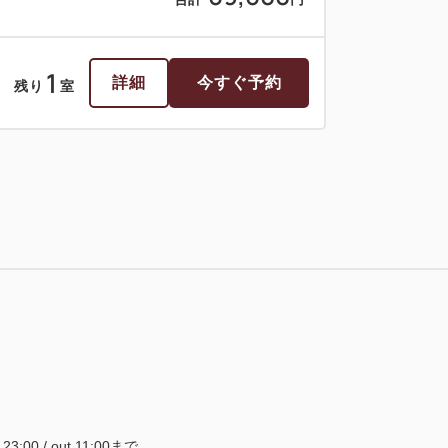
1
詳細
今すぐ予約
残り
室
税・サービス料込
102,600
会員価格
円
大人
2
名
1
室
税・サービス料込
114,000
合計
円
2
詳細
今すぐ予約
残り
室
~ 23:00 / out 11:00まで