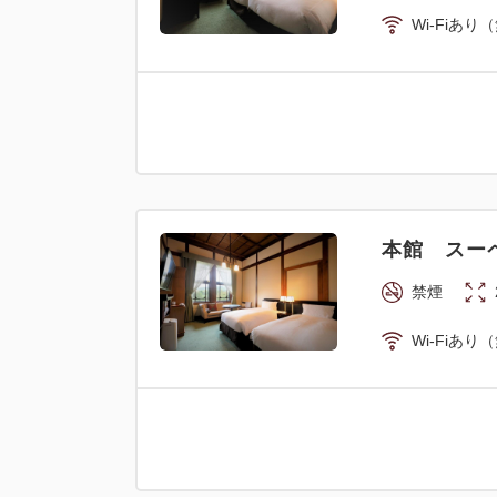
Wi-Fiあり
本館 スーペ
禁煙
Wi-Fiあり