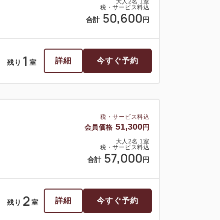
大人
2
名
1
室
税・サービス料込
50,600
合計
円
1
詳細
今すぐ予約
残り
室
税・サービス料込
51,300
会員価格
円
大人
2
名
1
室
税・サービス料込
57,000
合計
円
2
詳細
今すぐ予約
残り
室