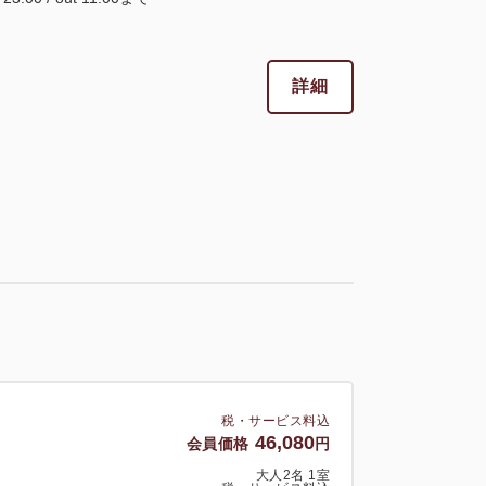
税・サービス料込
142,380
会員価格
円
詳細
大人
2
名
1
室
税・サービス料込
158,200
合計
円
2
詳細
今すぐ予約
残り
室
税・サービス料込
341,640
会員価格
円
大人
2
名
1
室
税・サービス料込
税・サービス料込
379,600
合計
46,080
円
会員価格
円
大人
2
名
1
室