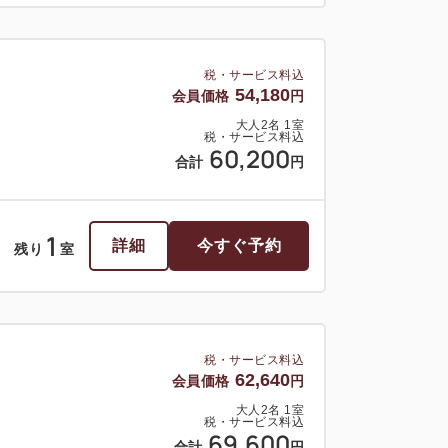
税・サービス料込
54,180
会員価格
円
大人
2
名
1
室
税・サービス料込
60,200
合計
円
1
詳細
今すぐ予約
残り
室
税・サービス料込
62,640
会員価格
円
大人
2
名
1
室
税・サービス料込
69,600
合計
円