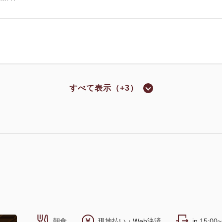
すべて表示（+3）
ミアムクラシック
2
43.70m
1~2名
セミダブルサイズ / 幅100-120cm×2
（無料）
朝食
現地払い・Web決済
in 15:00