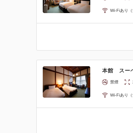
Wi-Fiあり
本館 スーペ
禁煙
Wi-Fiあり