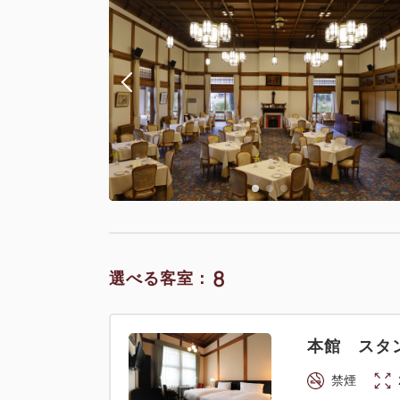
本館 プレ
禁煙
Wi-Fiあり
8
選べる客室：
本館 イン
禁煙
本館 スタ
Wi-Fiあり
禁煙