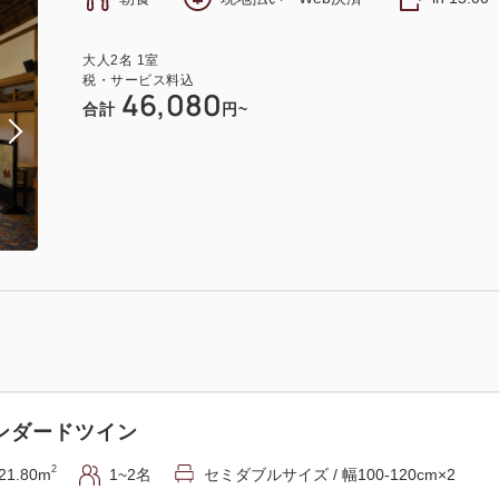
ミアムパノラマコーナー
大人
2
名
1
室
2
51.20m
1~4名
セミダブルサイズ / 幅100-120cm×2
税・サービス料込
46,080
合計
円~
（無料）
ペリアルスイート
2
87.00m
1~2名
セミダブルサイズ / 幅100-120cm×2
ンダードツイン
（無料）
2
21.80m
1~2名
セミダブルサイズ / 幅100-120cm×2