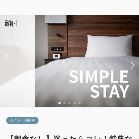
用
2
禁煙
37.00m
1名
Wi-Fiあり（無料）
税・手数料込
17,169
会員価格
円
大人
1
名
1
室
税・手数料込
17,700
合計
円
1
詳細
今すぐ予約
残り
室
ポイント利用可
【禁煙】デラックスツイン1名利用
【朝食なし】迷ったらコレ！特典な