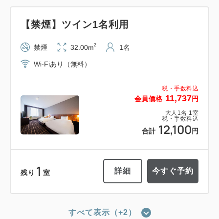
【禁煙】ツイン1名利用
2
禁煙
32.00m
1名
Wi-Fiあり（無料）
税・手数料込
11,737
会員価格
円
大人
1
名
1
室
税・手数料込
12,100
合計
円
1
詳細
今すぐ予約
残り
室
すべて表示（+2）