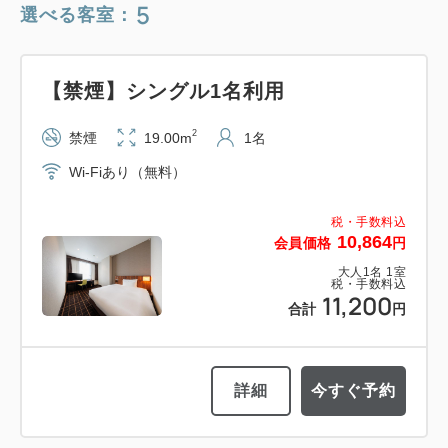
5
選べる客室：
【禁煙】シングル1名利用
2
禁煙
19.00m
1名
Wi-Fiあり（無料）
税・手数料込
10,864
会員価格
円
大人
1
名
1
室
税・手数料込
11,200
合計
円
詳細
今すぐ予約