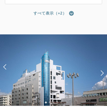
すべて表示（+2）
【禁煙】レジデンシャルツイン1名利
用
2
禁煙
37.00m
1名
Wi-Fiあり（無料）
税・手数料込
15,132
会員価格
円
大人
1
名
1
室
税・手数料込
15,600
合計
円
1
詳細
今すぐ予約
残り
室