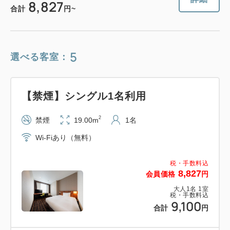
8,827
合計
円~
5
選べる客室：
【禁煙】シングル1名利用
2
禁煙
19.00m
1名
Wi-Fiあり（無料）
税・手数料込
8,827
会員価格
円
大人
1
名
1
室
税・手数料込
9,100
合計
円