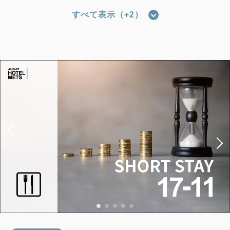
すべて表示（+2）
【禁煙】レジデンシャルツイン1名利
用
2
禁煙
37.00m
1名
Wi-Fiあり（無料）
税・手数料込
16,199
会員価格
円
大人
1
名
1
室
税・手数料込
16,700
合計
円
1
詳細
今すぐ予約
残り
室