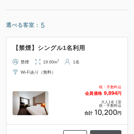
5
選べる客室：
【禁煙】シングル1名利用
2
禁煙
19.00m
1名
Wi-Fiあり（無料）
税・手数料込
9,894
会員価格
円
大人
1
名
1
室
税・手数料込
10,200
合計
円