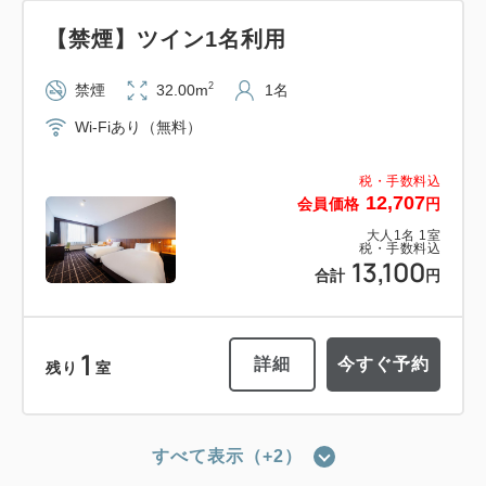
【禁煙】ツイン1名利用
2
禁煙
32.00m
1名
Wi-Fiあり（無料）
税・手数料込
12,707
会員価格
円
大人
1
名
1
室
税・手数料込
13,100
合計
円
1
詳細
今すぐ予約
残り
室
すべて表示（+2）
【禁煙】レジデンシャルツイン1名利