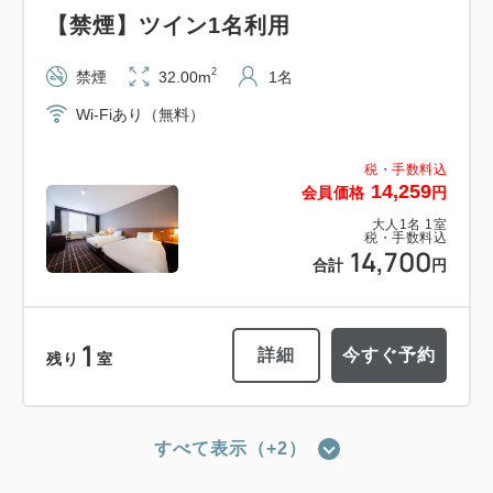
【禁煙】ツイン1名利用
2
禁煙
32.00m
1名
Wi-Fiあり（無料）
税・手数料込
14,259
会員価格
円
大人
1
名
1
室
税・手数料込
14,700
合計
円
1
詳細
今すぐ予約
残り
室
すべて表示（+2）
【禁煙】レジデンシャルツイン1名利