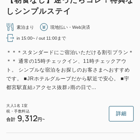
2
禁煙
28.00m
1名
しシンプルステイ
Wi-Fiあり（無料）
素泊まり
現地払い・Web決済
税・手数料込
in 15:00~ / out 11:00まで
21,049
会員価格
円
大人
1
名
1
室
＊＊＊スタンダードにご宿泊いただける割引プラン＊
税・手数料込
21,700
合計
円
＊＊ 通常の15時チェックイン、11時チェックアウ
ト。 シンプルな宿泊をお探しのお客さまへおすすめ
です。 ■JRホテルグループだから駅近で安心。 ■宇
1
詳細
今すぐ予約
残り
室
都宮駅直結♪アクセス抜群♪雨の日で...
大人
1
名
1
室
税・手数料込
詳細
9,312
合計
円~