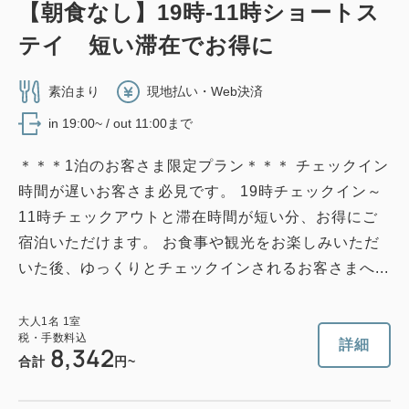
【朝食なし】19時-11時ショートス
2
禁煙
28.00m
1名
テイ 短い滞在でお得に
Wi-Fiあり（無料）
素泊まり
現地払い・Web決済
税・手数料込
in 19:00~ / out 11:00まで
19,497
会員価格
円
大人
1
名
1
室
＊＊＊1泊のお客さま限定プラン＊＊＊ チェックイン
税・手数料込
20,100
合計
円
時間が遅いお客さま必見です。 19時チェックイン～
11時チェックアウトと滞在時間が短い分、お得にご
宿泊いただけます。 お食事や観光をお楽しみいただ
1
詳細
今すぐ予約
残り
室
いた後、ゆっくりとチェックインされるお客さまへ...
大人
1
名
1
室
税・手数料込
詳細
8,342
合計
円~