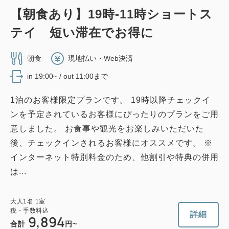
【禁煙】デラックスツイン1名利用
【朝食あり】19時-11時ショートス
2
禁煙
28.00m
1名
テイ 短い滞在でお得に
Wi-Fiあり（無料）
朝食
現地払い・Web決済
税・手数料込
in 19:00~ / out 11:00まで
18,527
会員価格
円
大人
1
名
1
室
1泊のお客様限定プランです。 19時以降チェックイ
税・手数料込
19,100
合計
円
ンを予定されているお客様にぴったりのプランをご用
意しました。 お食事や観光をお楽しみいただいた
後、チェックインされるお客様にオススメです。 ※
1
詳細
今すぐ予約
残り
室
インターネット特別料金のため、他割引や特典の併用
は...
大人
1
名
1
室
税・手数料込
詳細
9,894
合計
円~