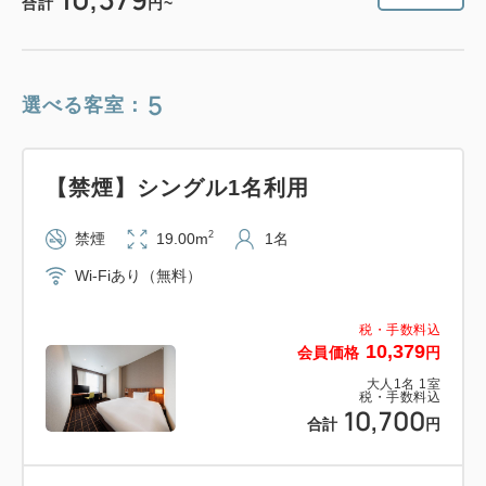
合計
円~
5
選べる客室：
【禁煙】シングル1名利用
2
禁煙
19.00m
1名
Wi-Fiあり（無料）
税・手数料込
10,379
会員価格
円
大人
1
名
1
室
税・手数料込
10,700
合計
円