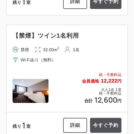
1
詳細
今すぐ予約
残り
室
【禁煙】ツイン1名利用
2
禁煙
32.00m
1名
Wi-Fiあり（無料）
税・手数料込
12,222
会員価格
円
大人
1
名
1
室
税・手数料込
12,600
合計
円
1
詳細
今すぐ予約
残り
室