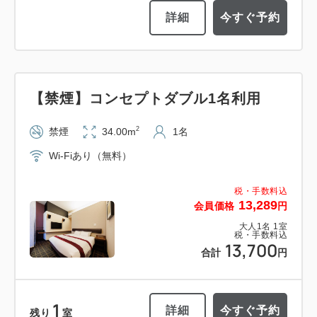
詳細
今すぐ予約
【禁煙】コンセプトダブル1名利用
2
禁煙
34.00m
1名
Wi-Fiあり（無料）
税・手数料込
13,289
会員価格
円
大人
1
名
1
室
税・手数料込
13,700
合計
円
1
詳細
今すぐ予約
残り
室