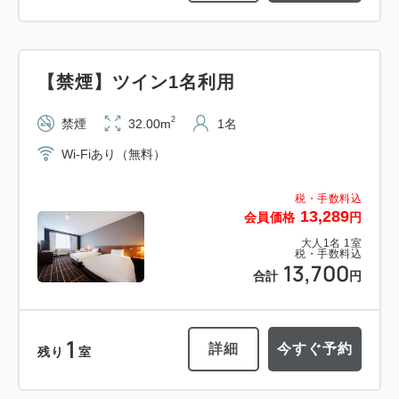
【禁煙】ツイン1名利用
2
禁煙
32.00m
1名
Wi-Fiあり（無料）
税・手数料込
13,289
会員価格
円
大人
1
名
1
室
税・手数料込
13,700
合計
円
1
詳細
今すぐ予約
残り
室