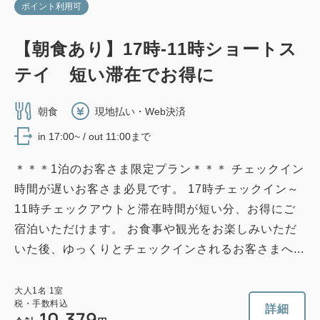
ポイント利用可
【禁煙】デラックスツイン1名利用
【朝食あり】17時-11時ショートス
2
禁煙
28.00m
1名
テイ 短い滞在でお得に
Wi-Fiあり（無料）
朝食
現地払い・Web決済
税・手数料込
in 17:00~ / out 11:00まで
20,079
会員価格
円
大人
1
名
1
室
＊＊＊1泊のお客さま限定プラン＊＊＊ チェックイン
税・手数料込
20,700
合計
円
時間が遅いお客さま必見です。 17時チェックイン～
11時チェックアウトと滞在時間が短い分、お得にご
宿泊いただけます。 お食事や観光をお楽しみいただ
1
詳細
今すぐ予約
残り
室
いた後、ゆっくりとチェックインされるお客さまへ...
大人
1
名
1
室
税・手数料込
詳細
10,379