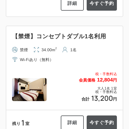
詳細
今すぐ予約
【禁煙】コンセプトダブル1名利用
2
禁煙
34.00m
1名
Wi-Fiあり（無料）
税・手数料込
12,804
会員価格
円
大人
1
名
1
室
税・手数料込
13,200
合計
円
1
詳細
今すぐ予約
残り
室