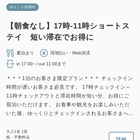
ポイント利用可
【禁煙】デラックスツイン1名利用
【朝食なし】17時-11時ショートス
2
禁煙
28.00m
1名
テイ 短い滞在でお得に
Wi-Fiあり（無料）
素泊まり
現地払い・Web決済
税・手数料込
in 17:00~ / out 11:00まで
20,564
会員価格
円
大人
1
名
1
室
＊＊＊1泊のお客さま限定プラン＊＊＊ チェックイン
税・手数料込
21,200
合計
円
時間が遅いお客さま必見です。 17時チェックイン～
11時チェックアウトと滞在時間が短い分、お得にご
宿泊いただけます。 お食事や観光をお楽しみいただ
1
詳細
今すぐ予約
残り
室
いた後、ゆっくりとチェックインされるお客さまへ...
大人
1
名
1
室
税・手数料込
詳細