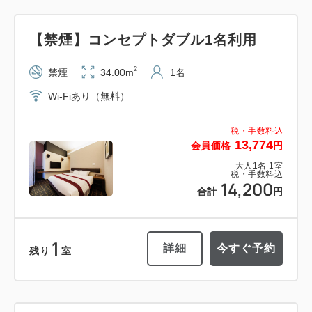
【禁煙】コンセプトダブル1名利用
2
禁煙
34.00m
1名
Wi-Fiあり（無料）
税・手数料込
13,774
会員価格
円
大人
1
名
1
室
税・手数料込
14,200
合計
円
1
詳細
今すぐ予約
残り
室