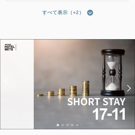
すべて表示（+2）
【禁煙】レジデンシャルツイン1名利
用
2
禁煙
37.00m
1名
Wi-Fiあり（無料）
税・手数料込
16,684
会員価格
円
大人
1
名
1
室
税・手数料込
17,200
合計
円
1
詳細
今すぐ予約
残り
室