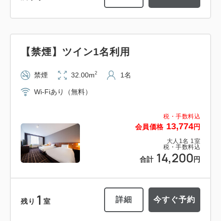
【禁煙】ツイン1名利用
2
禁煙
32.00m
1名
Wi-Fiあり（無料）
税・手数料込
13,774
会員価格
円
大人
1
名
1
室
税・手数料込
14,200
合計
円
1
詳細
今すぐ予約
残り
室