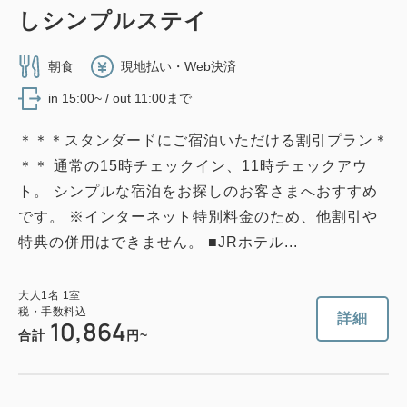
しシンプルステイ
朝食
現地払い・Web決済
in 15:00~ / out 11:00まで
＊＊＊スタンダードにご宿泊いただける割引プラン＊
＊＊ 通常の15時チェックイン、11時チェックアウ
ト。 シンプルな宿泊をお探しのお客さまへおすすめ
です。 ※インターネット特別料金のため、他割引や
特典の併用はできません。 ■JRホテル...
大人
1
名
1
室
税・手数料込
詳細
10,864
合計
円~