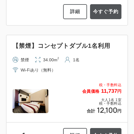
詳細
今すぐ予約
【禁煙】コンセプトダブル1名利用
2
禁煙
34.00m
1名
Wi-Fiあり（無料）
税・手数料込
11,737
会員価格
円
大人
1
名
1
室
税・手数料込
12,100
合計
円