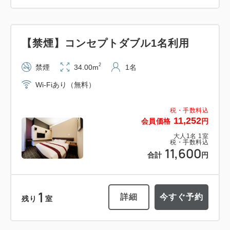
【禁煙】コンセプトダブル1名利用
2
禁煙
34.00m
1名
Wi-Fiあり（無料）
税・手数料込
11,252
会員価格
円
大人
1
名
1
室
税・手数料込
11,600
合計
円
1
詳細
今すぐ予約
残り
室