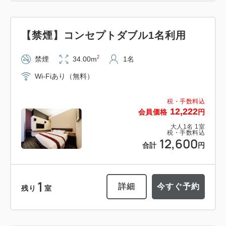
【禁煙】コンセプトダブル1名利用
2
禁煙
34.00m
1名
Wi-Fiあり（無料）
税・手数料込
12,222
会員価格
円
大人
1
名
1
室
税・手数料込
12,600
合計
円
1
詳細
今すぐ予約
残り
室