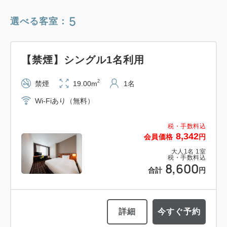
5
選べる客室：
【禁煙】シングル1名利用
2
禁煙
19.00m
1名
Wi-Fiあり（無料）
税・手数料込
8,342
会員価格
円
大人
1
名
1
室
税・手数料込
8,600
合計
円
詳細
今すぐ予約