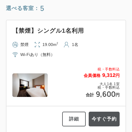
5
選べる客室：
【禁煙】シングル1名利用
2
禁煙
19.00m
1名
Wi-Fiあり（無料）
税・手数料込
9,312
会員価格
円
大人
1
名
1
室
税・手数料込
9,600
合計
円
詳細
今すぐ予約