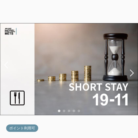
【禁煙】レジデンシャルツイン1名利
用
2
禁煙
37.00m
1名
Wi-Fiあり（無料）
税・手数料込
14,647
会員価格
円
大人
1
名
1
室
税・手数料込
15,100
合計
円
1
詳細
今すぐ予約
残り
室
ポイント利用可