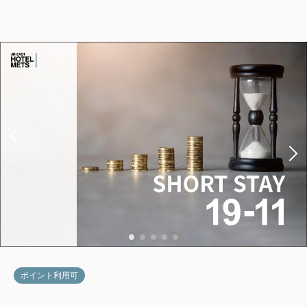
用
2
禁煙
37.00m
1名
Wi-Fiあり（無料）
税・手数料込
15,617
会員価格
円
大人
1
名
1
室
税・手数料込
16,100
合計
円
1
詳細
今すぐ予約
残り
室
ポイント利用可
【禁煙】デラックスツイン1名利用