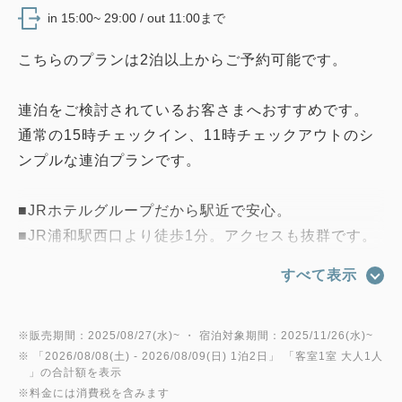
in 15:00~ 29:00 / out 11:00まで
こちらのプランは2泊以上からご予約可能です。
連泊をご検討されているお客さまへおすすめです。
通常の15時チェックイン、11時チェックアウトのシ
ンプルな連泊プランです。
■JRホテルグループだから駅近で安心。
■JR浦和駅西口より徒歩1分。アクセスも抜群です。
すべて表示
■朝食のご案内(AM6:00～11:00)
1階ファミリーレストラン『デニーズ』
サイドメニュー5種+メインメニュー5種+ドリンクの
※販売期間：2025/08/27(水)~ ・ 宿泊対象期間：2025/11/26(水)~
※ 「
2026/08/08(土)
- 2026/08/09(日)
1泊2日
」 「
客室1室 大人1人
中から組み合わせるオリジナルの朝食プレート。
」の合計額を表示
25パターンの豊富な組み合わせから、毎朝の気分に
※料金には消費税を含みます