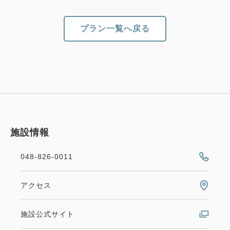
約30分
・上野まで東北線／高崎線利用20分
プラン一覧へ戻る
・東京まで京浜東北線利用39分
・池袋まで湘南新宿ライン利用20分
施設情報
048-826-0011
アクセス
施設公式サイト