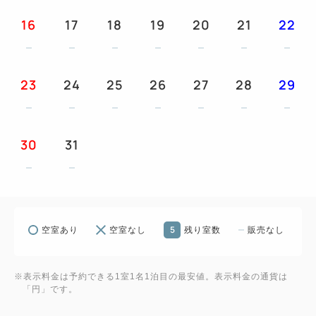
■ゲストルーム■
16
17
18
19
20
21
22
お部屋はゆとりある16～20平米だから窮屈さなし！
睡眠科学を取り入れたシモンズ社製ベッド
足を伸ばして入れるバスタブ
23
24
25
26
27
28
29
明日の疲れまで癒してくれるメッツ流快適空間でおく
つろぎ下さい。
30
31
■Wi-Fi 全客室無線LANサービス開始■
より快適にインターネット接続をご利用いただけま
す。
■交通案内■
5
空室あり
空室なし
残り室数
販売なし
・大宮まで東北本線／高崎線利用6分
・さいたまスーパーアリーナ（さいたま新都心駅）ま
※表示料金は予約できる1室1名1泊目の最安値。表示料金の通貨は
で東北本線／高崎線利用4分
「円」です。
・埼玉スタジアム（浦和美園駅）までバス／電車利用