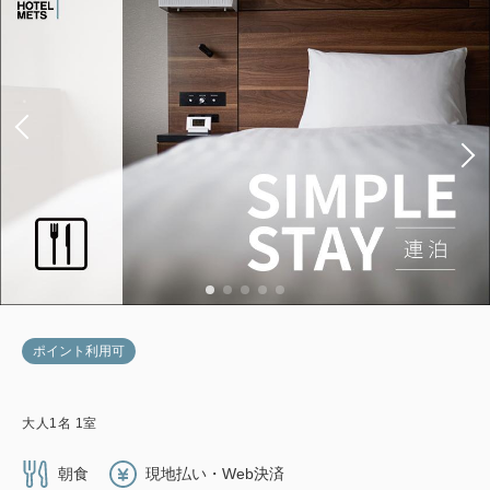
ポイント利用可
大人
1
名
1
室
朝食
現地払い・Web決済