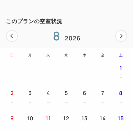
合わせてお選び下さいませ。
※インターネット特別料金のため、他割引や特典の併
このプランの空室状況
用はできません。
8
2026
■お子さまのご宿泊について
添い寝はベッド1台につき最大1名までご利用いただ
日
月
火
水
木
金
土
けます。
1
未就学児の場合は無料、小学生以上の場合は大人と同
料金です。
事前にご連絡をいただくか、チェックインの際にお申
2
3
4
5
6
7
8
し付けいただければ、お子さま分のタオルもご用意い
たします。
また、チェックイン時にお子さま用アメニティ（パジ
9
10
11
12
13
14
15
ャマ、スリッパ、歯ブラシ）をお渡ししております。