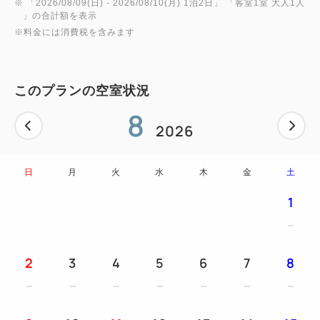
※ 「
2026/08/09(日)
- 2026/08/10(月)
1泊2日
」 「
客室1室 大人1人
す。
」の合計額を表示
※フード・ドリンクなどを組み合わせて、朝食券に記
※料金には消費税を含みます
載されている金額分の商品をご購入いただけます。
額面の金額以上ご利用の場合、差額分はお客様負担
となります。
このプランの空室状況
また利用金額が額面の金額に満たない場合、差額の
8
ご返金は出来かねますので予めご了承ください。
2026
※営業時間・メニューは店舗により異なります。
詳細は朝食ページをご確認下さい。
日
月
火
水
木
金
土
1
【ご注意】
※インターネット特別料金のため、他割引や特典の併
用はできません。
2
3
4
5
6
7
8
※到着が予定より2時間以上過ぎる場合は、遅延の連
絡をお願い致します。