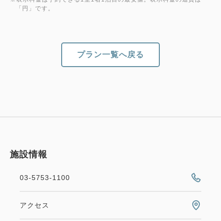
・羽田空港まで京浜東北線→品川駅乗り換え→京浜急
「円」です。
行線利用 約32分
・品川まで京浜東北線利用 約6分
・東京まで京浜東北線利用 約16分
プラン一覧へ戻る
・横浜まで京浜東北線利用 約22分
施設情報
03-5753-1100
アクセス