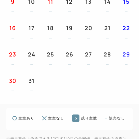
9
10
11
12
13
14
15
■JRホテルグループだから駅近で安心。
■JR大森駅中央改札より徒歩1分。雨の日でも傘いら
ず！アクセスも抜群です。
16
17
18
19
20
21
22
■お子さまのご宿泊について
添い寝はベッド1台につき最大1名までご利用いただ
23
24
25
26
27
28
29
けます。
未就学児の場合は無料、小学生以上の場合は大人と同
料金です。
30
31
事前にご連絡をいただくか、チェックインの際にお申
し付けいただければ、お子さま分のタオルもご用意い
たします。
また、チェックイン時にお子さま用アメニティ（パジ
ャマ、スリッパ、歯ブラシ）をお渡ししております。
5
空室あり
空室なし
残り室数
販売なし
■交通案内■
※表示料金は予約できる1室1名1泊目の最安値。表示料金の通貨は