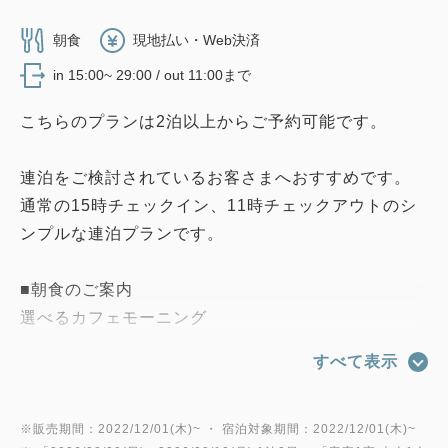
朝食
現地払い・Web決済
in 15:00~ 29:00 / out 11:00まで
こちらのプランは2泊以上からご予約可能です。
連泊をご検討されているお客さまへおすすめです。
通常の15時チェックイン、11時チェックアウトのシ
ンプルな連泊プランです。
■朝食のご案内
選べるカフェモーニング
アトレ大森内の指定店舗にてご利用できるお食事券を
すべて表示
チェックイン時にお渡しいたします。
(ご利用可能店舗は朝食ページをご確認下さい。)
その日の気分によりお好きな店舗をお選びいただけま
※販売期間：2022/12/01(木)~ ・ 宿泊対象期間：2022/12/01(木)~