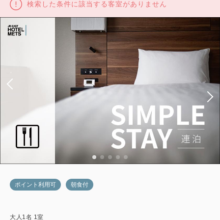
検索した条件に該当する客室がありません
ポイント利用可
朝食付
大人
1
名
1
室