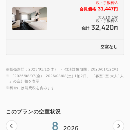
税・手数料込
31,447
会員価格
円
大人
1
名
1
室
税・手数料込
32,420
合計
円
空室なし
※販売期間：2023/01/12(木)~ ・ 宿泊対象期間：2023/01/12(木)~
※ 「
2026/08/07(金)
- 2026/08/08(土)
1泊2日
」 「
客室1室 大人1人
」の合計額を表示
※料金には消費税を含みます
このプランの空室状況
8
2026