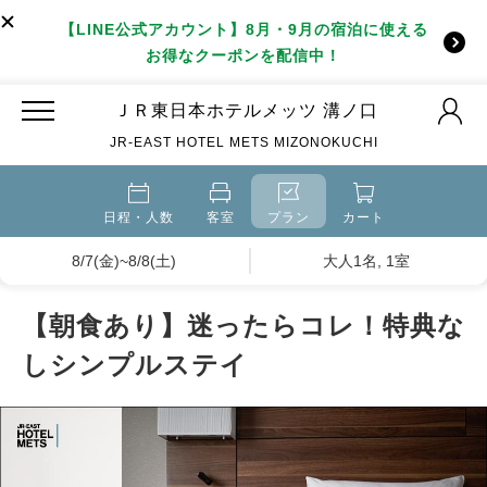
【LINE公式アカウント】8月・9月の宿泊に使える
お得なクーポンを配信中！
ＪＲ東日本ホテルメッツ 溝ノ口
JR-EAST HOTEL METS MIZONOKUCHI
日程・人数
客室
プラン
カート
8/7(金)~8/8(土)
大人1名, 1室
【朝食あり】迷ったらコレ！特典な
しシンプルステイ