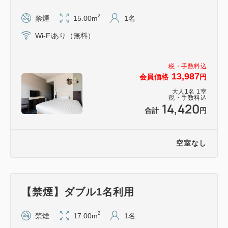
2
禁煙
15.00m
1名
＊＊＊アクセス情報＊＊＊
Wi-Fiあり（無料）
『渋谷駅』東急田園都市線急行で約13分
『川崎駅』JR南武線で約20分
税・手数料込
13,987
会員価格
円
■ホテル駐車場のご案内■
大人
1
名
1
室
税・手数料込
ホテル敷地内に駐車場をご用意しております。（料
14,420
合計
円
金：1,500円(税込)/泊）
先着順でご利用いただけます。ご予約は承れませんの
でご了承ください。
空室なし
ご利用の方はチェックインの際に必ず駐車場ご利用の
【禁煙】ダブル1名利用
2
禁煙
17.00m
1名