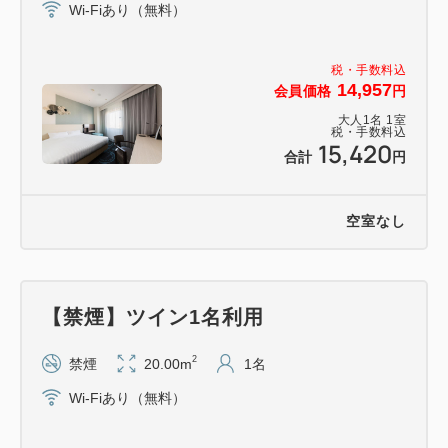
Wi-Fiあり（無料）
税・手数料込
14,957
会員価格
円
大人
1
名
1
室
税・手数料込
15,420
合計
円
空室なし
【禁煙】ツイン1名利用
2
禁煙
20.00m
1名
Wi-Fiあり（無料）