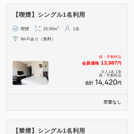
【喫煙】シングル1名利用
※インターネット特別料金のため、他割引や特典の併
用はできません。
2
喫煙
15.00m
1名
Wi-Fiあり（無料）
■お子さまのご宿泊について
添い寝はベッド1台につき最大1名までご利用いた
税・手数料込
だけます。
13,987
会員価格
円
【シングル2名利用】のお部屋でお申込みのお客様
大人
1
名
1
室
はホテルまでご連絡をお願いいたします。
税・手数料込
14,420
合計
円
未就学児の場合は無料、小学生以上の場合は大人と
同料金です。
事前にご連絡をいただくか、チェックインの際にお
空室なし
申し付けいただければ、お子さま分のタオルもご用意
いたします。
また、チェックイン時にお子さま用アメニティ（パジ
【禁煙】シングル1名利用
ャマ、スリッパ、歯ブラシ）をお渡ししております。