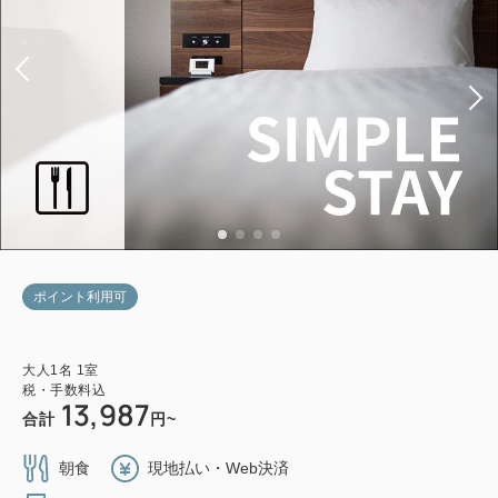
ポイント利用可
大人
1
名
1
室
税・手数料込
13,987
合計
円~
朝食
現地払い・Web決済