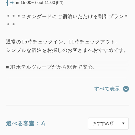
in 15:00~ / out 11:00まで
＊＊＊スタンダードにご宿泊いただける割引プラン＊
＊＊
通常の15時チェックイン、11時チェックアウト。
シンプルな宿泊をお探しのお客さまへおすすめです。
■JRホテルグループだから駅近で安心。
■武蔵溝ノ口駅直結♪アクセス抜群♪雨の日でも傘いら
すべて表示
ず♪
■朝食のご案内
2F デニーズ 和洋選べるモーニング(AM6:00-
4
選べる客室：
11:00)