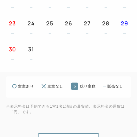
だけます。
未就学児の場合は無料、小学生以上の場合は大人と
23
24
25
26
27
28
29
同料金です。
＊＊＊ビジネスに最適な立地＊＊＊
30
31
■ＪＲ目白駅 徒歩1分
■地下鉄雑司ヶ谷駅 徒歩9分
5
空室あり
空室なし
残り室数
販売なし
※表示料金は予約できる1室1名1泊目の最安値。表示料金の通貨は
「円」です。