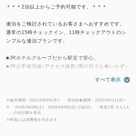
＊＊＊2泊以上からご予約可能です。＊＊＊
連泊をご検討されているお客さまへおすすめです。
通常の15時チェックイン、11時チェックアウトのシ
ンプルな連泊プランです。
■JRホテルグループだから駅近で安心。
■JR山手線沿線♪アクセス抜群♪雨の日でも傘いらず♪
女性1人でも安心♪安全♪
すべて表示
■ご案内
お食事券は下記いずれかの店舗でご利用いただけま
※販売期間：2022/08/29(月)~ ・ 宿泊対象期間：2022/08/31(水)~
※ 「
2026/08/08(土)
- 2026/08/09(日)
1泊2日
」 「
客室1室 大人1人
す。
」の合計額を表示
会場：「ドトールコーヒー目白駅前店」※ホテルより
※料金には消費税を含みます
徒歩2分
営業時間：平日 6：45 ～ 21：00 / 土日祝 7：00 ～