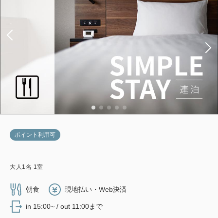
ポイント利用可
大人
1
名
1
室
朝食
現地払い・Web決済
in 15:00~ / out 11:00まで