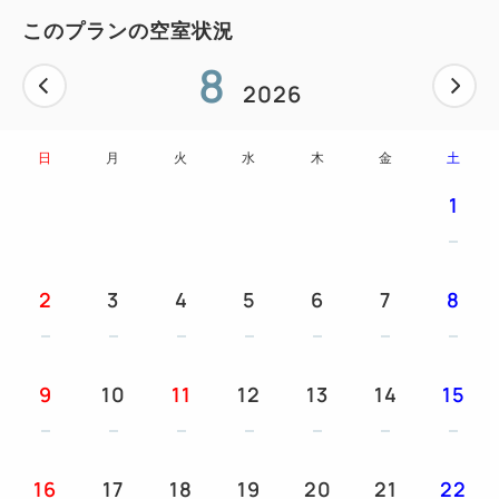
21：00
このプランの空室状況
会場：館内3階コーヒーショップ
8
営業時間：平日 6：30 ～ 22：00 / 土日祝 7：00 ～
2026
22：00
フード・ドリンクなどを組み合わせて1,200円(税込)
日
月
火
水
木
金
土
分お召し上がりいただけます。
1
尚、追加精算が発生した場合は、お客様負担となりま
すので予めご了承ください。
https://www.hotelmets.jp/mejiro/bf.html 公式ウェブ
2
3
4
5
6
7
8
サイト 朝食ページからも朝食のご案内をご覧いただ
けます。
※インターネット特別料金のため、他割引や特典の併
9
10
11
12
13
14
15
用はできません。
■お子さまのご宿泊について
16
17
18
19
20
21
22
添い寝はベッド1台につき最大1名までご利用いた