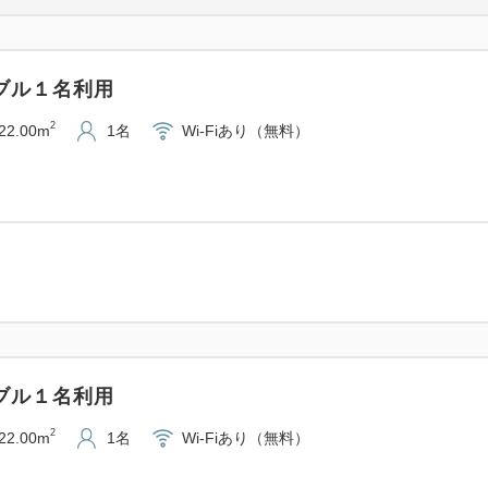
機械式：長さ最大5.3ｍ、幅1.9
料金/泊：1，800円（税込）
ダブル１名利用
ホテルでの精算となりますの
2
22.00m
1名
Wi-Fiあり（無料）
■クリーニングサービスについ
3月31日をもってクリーニン
予めご了承下さいませ。
■お子さまのご宿泊について
添い寝はベッド1台につき最
未就学児の場合は無料、小学
ダブル１名利用
事前にご連絡をいただくか、
2
22.00m
1名
Wi-Fiあり（無料）
れば、お子さま分のタオルも
また、チェックイン時にお子