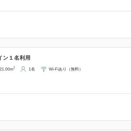
歯ブラシ）をお渡ししており
＊＊＊近隣交通案内＊＊＊
■【品川駅】東海道線で1駅、約
■【横浜駅】東海道線で1駅、約
■【桜木町駅】根岸線直通京浜
（ランドマークタワー・赤レ
ツイン１名利用
■【関内駅】根岸線直通京浜東
2
21.00m
1名
Wi-Fiあり（無料）
（横浜スタジアム・山下公園
■【羽田空港】京急川崎駅より