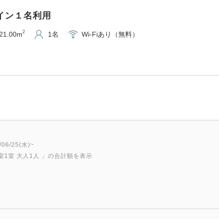
ツイン１名利用
2
21.00m
1名
Wi-Fiあり（無料）
6/25(水)~
室1室 大人1人
」の合計額を表示