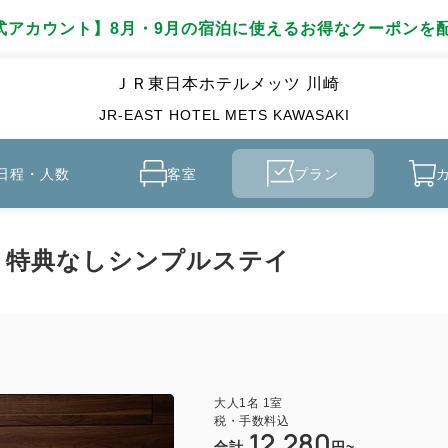
公式アカウント】8月・9月の宿泊に使えるお得なクーポンを
ＪＲ東日本ホテルメッツ 川崎
JR-EAST HOTEL METS KAWASAKI
日程・人数
客室
プラン
！特典なしシンプルステイ
大人
1
名
1
室
税・手数料込
12,280
合計
円~