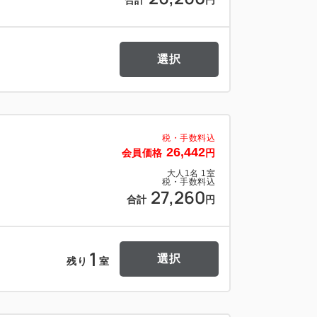
合計
円
ます。
選択
10分
10分
東北線で5駅、約20分
ンガ倉庫など）
税・手数料込
北線で6駅、約20分
26,442
会員価格
円
・大桟橋など）
大人
1
名
1
室
税・手数料込
京急線エアポート急行で7駅、約25分
27,260
合計
円
1
選択
残り
室