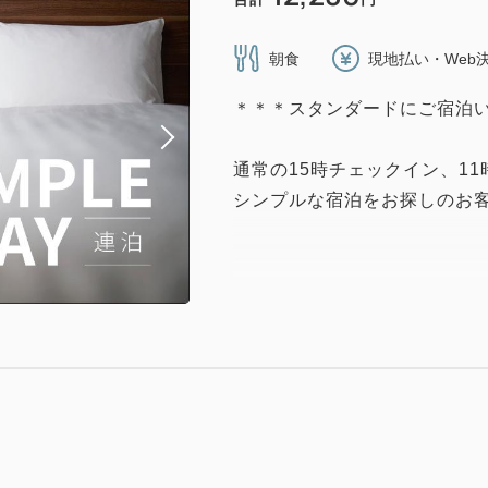
朝食
現地払い・Web
＊＊＊スタンダードにご宿泊
通常の15時チェックイン、1
シンプルな宿泊をお探しのお
■JRホテルグループだから駅
JR川崎駅中央西口徒歩1分♪ア
駅ビルでのお買い物も便利
■朝食のご案内■
朝食会場：1階『コメダ和喫茶