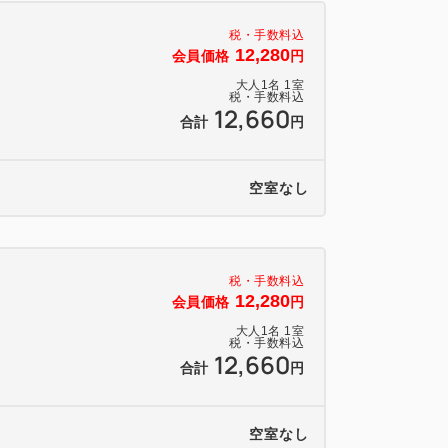
税・手数料込
ニューをお選びいただけます。
12,280
会員価格
円
大人
1
名
1
室
税・手数料込
12,660
合計
円
1,060円分（税込）のお食事券としてご利
空室なし
お客様負担となりますので予めご了承く
税・手数料込
12,280
会員価格
円
日KAWASAKI DELTA 一般駐車場に変更)
大人
1
名
1
室
税・手数料込
町1番地5
12,660
合計
円
空室なし
さ2.3ｍ