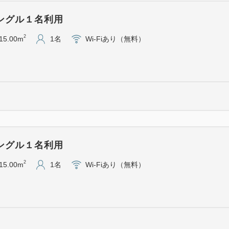
朝食時間：7:00～11:00
ングル１名利用
朝食内容：お好きなセットメ
（A）おむすび朝食
2
15.00m
1名
Wi-Fiあり（無料）
（B）きしめん朝食
（C）和朝食
※朝食時間外につきましても、
用いただけます。
追加精算が発生した場合は、
ださい。
ングル１名利用
2
15.00m
1名
Wi-Fiあり（無料）
■駐車場のご案内(2021年5月13
住所：神奈川県川崎市幸区大宮
予約不可・先着順
車両制限（サイズ）
平置き：長さ6ｍ、幅2.0ｍ、高