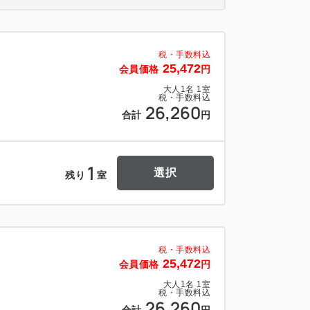
5ｍ、高さ2.05ｍ、重さ2.3ｔ
税・手数料込
25,472
で駐車券をフロントまでお持ちください。
会員価格
円
大人
1
名
1
室
税・手数料込
26,260
合計
円
て
グサービスを終了いたしました。
1
選択
残り
室
大1名までご利用いただけます。
生以上の場合は大人と同料金です。
税・手数料込
チェックインの際にお申し付けいただけ
25,472
会員価格
円
ご用意いたします。
大人
1
名
1
室
税・手数料込
さま用アメニティ（パジャマ、スリッパ、
26,260