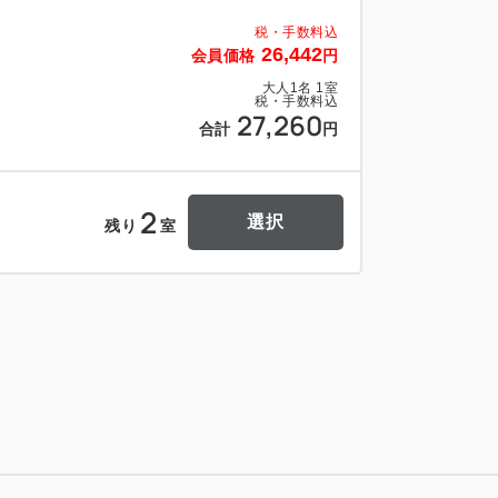
税・手数料込
26,442
会員価格
円
大人
1
名
1
室
税・手数料込
27,260
合計
円
2
選択
残り
室