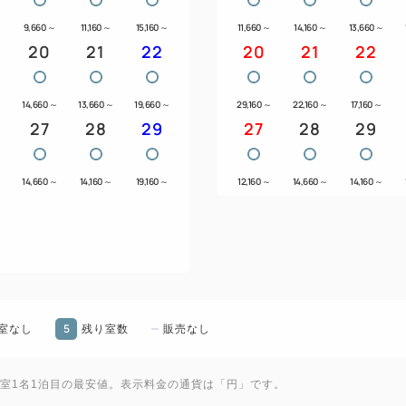
9,660
～
11,160
～
15,160
～
11,660
～
14,160
～
13,660
～
20
21
22
20
21
22
14,660
～
13,660
～
19,660
～
29,160
～
22,160
～
17,160
～
27
28
29
27
28
29
14,660
～
14,160
～
19,160
～
12,160
～
14,660
～
14,160
～
5
室なし
残り室数
販売なし
1室1名1泊目の最安値。表示料金の通貨は「円」です。