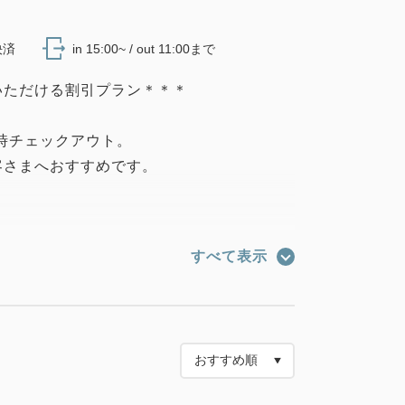
決済
in 15:00~ / out 11:00まで
いただける割引プラン＊＊＊
1時チェックアウト。
客さまへおすすめです。
近で便利。
すべて表示
クセス抜群♪
♪
 おかげ庵』