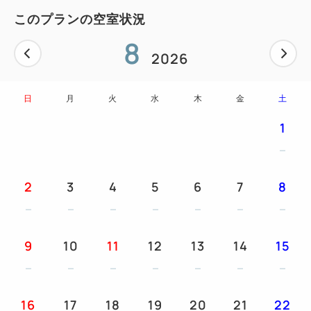
一日の始まりに、豊富なメニューの朝食をお楽
このプランの空室状況
しみください。
8
2026
場所：ホテル1階 コーヒーショップ
内容：フード・ドリンクなどを組み合わせて朝食券に
日
月
火
水
木
金
土
記載されている金額分のお買い物が出来ます。
1
額面の金額以上ご利用の場合、差額分はお客様
負担となります。
また利用金額が額面の金額に満たない場合、差
2
3
4
5
6
7
8
額のご返金は出来かねますので予めご了承ください。
※各店舗、営業時間などの詳細は朝食ページをご確認
9
10
11
12
13
14
15
下さい。
■JRホテルグループだから駅近で安心。JR秋葉原駅
16
17
18
19
20
21
22
電気街南口徒歩1分。