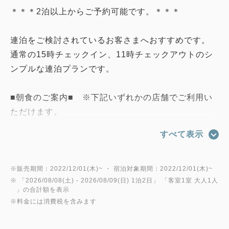
＊＊＊2泊以上からご予約可能です。＊＊＊
連泊をご検討されているお客さまへおすすめです。
通常の15時チェックイン、11時チェックアウトのシ
ンプルな連泊プランです。
■朝食のご案内■ ※下記いずれかの店舗でご利用い
ただけます。
場所：ホテル2階「ジョナサン」
すべて表示
内容：ジョナサンこだわりの食材を使用した豊富な種
類のサラダや和洋惣菜、
主食には厳選したコシヒカリと栄養価が高いと
※販売期間：2022/12/01(木)~ ・ 宿泊対象期間：2022/12/01(木)~
※ 「
2026/08/08(土)
- 2026/08/09(日)
1泊2日
」 「
客室1室 大人1人
言われるキヌアを使用した雑穀ごはんと
」の合計額を表示
ジョナサンこだわりの湯種食パンをご用意し、
※料金には消費税を含みます
充実のデザートとドリンクバーも揃えたモーニングビ
ュッフェです。