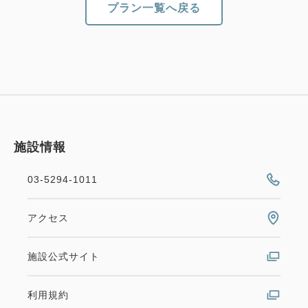
プラン一覧へ戻る
事前にご連絡をいただくか、チェックインの際にお
申し付けいただければ、お子さま分のタオルもご用意
いたします。
また、チェックイン時にお子さま用アメニティ（パ
ジャマ、スリッパ、歯ブラシ）をお渡ししておりま
す。
施設情報
***アクセス案内***
東京駅（皇居）まで電車で4分
03-5294-1011
上野駅（アメ横）まで電車で3分
神田駅まで電車で2分
アクセス
銀座駅まで電車で13分
九段下駅（日本武道館最寄り。都営新宿線岩本町駅利
施設公式サイト
用）まで徒歩・電車で15分
羽田空港まで電車で45分
利用規約