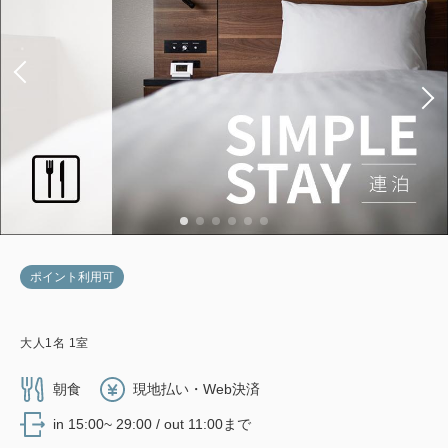
ポイント利用可
大人
1
名
1
室
朝食
現地払い・Web決済
in 15:00~ 29:00 / out 11:00まで