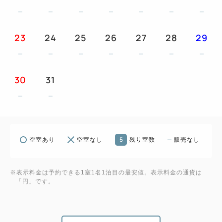
■タッチパネル式のセルフチェックイン機を採用。予
約番号を入力していただくと、スムーズにチェックイ
23
24
25
26
27
28
29
ンできます。
※インターネット特別料金のため、他割引や特典の併
30
31
用はできません。
※到着が予定より２時間以上過ぎる場合は、遅延の連
絡をお願いいたします。
連絡がない場合はキャンセルさせていただく場合も
ございます。
5
空室あり
空室なし
残り室数
販売なし
■お子さまのご宿泊について
※表示料金は予約できる1室1名1泊目の最安値。表示料金の通貨は
添い寝はベッド1台につき最大1名までご利用いた
「円」です。
だけます。
未就学児の場合は無料、小学生以上の場合は大人と
同料金です。