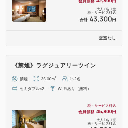
42,800
会員価格
円
大人
1
名
1
室
税・サービス料込
43,300
合計
円
空室なし
《禁煙》ラグジュアリーツイン
2
禁煙
36.00m
1~2名
セミダブル×2
Wi-Fiあり（無料）
税・サービス料込
45,800
会員価格
円
大人
1
名
1
室
税・サービス料込