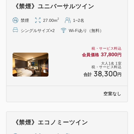
《禁煙》ユニバーサルツイン
2
禁煙
27.00m
1~2名
シングルサイズ×2
Wi-Fiあり（無料）
税・サービス料込
37,800
会員価格
円
大人
1
名
1
室
税・サービス料込
38,300
合計
円
空室なし
《禁煙》エコノミーツイン