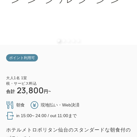
ポイント利用可
大人
1
名
1
室
税・サービス料込
23,800
合計
円~
朝食
現地払い・Web決済
in 15:00~ 24:00 / out 11:00まで
ホテルメトロポリタン仙台のスタンダードな朝食付の