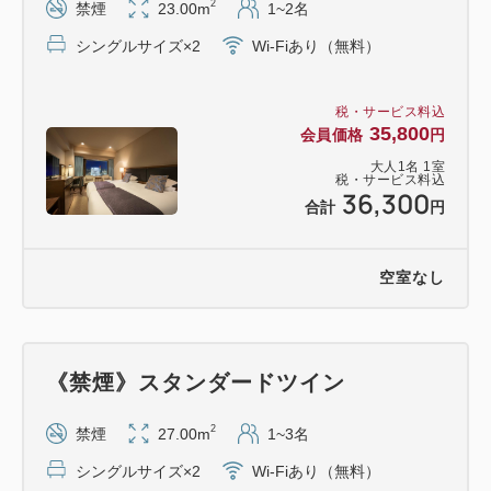
2
禁煙
23.00m
1~2名
シングルサイズ×2
Wi-Fiあり（無料）
税・サービス料込
35,800
会員価格
円
大人
1
名
1
室
税・サービス料込
36,300
合計
円
空室なし
《禁煙》スタンダードツイン
2
禁煙
27.00m
1~3名
シングルサイズ×2
Wi-Fiあり（無料）