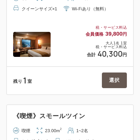
1:00p.m.）※予約不可
クイーンサイズ×1
Wi-Fiあり（無料）
【アクセス】
・電車ご利用の場合：仙台駅西口より徒歩1分
税・サービス料込
39,800
会員価格
円
・空港ご利用の場合：仙台空港アクセス鉄道にて約
大人
1
名
1
室
30分
税・サービス料込
40,300
仙台空港から車で約40分
合計
円
・お車ご利用の場合：東北自動車道宮城I.Cより約15
分
1
選択
残り
室
《喫煙》スモールツイン
2
喫煙
23.00m
1~2名