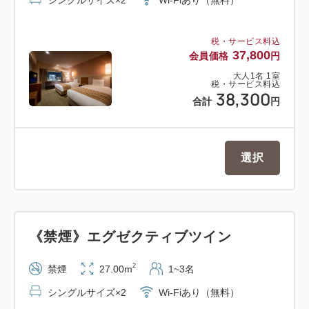
税・サービス料込
37,800
会員価格
円
大人
1
名
1
室
税・サービス料込
38,300
合計
円
選択
《禁煙》エグゼクティブツイン
2
禁煙
27.00m
1~3名
シングルサイズ×2
Wi-Fiあり（無料）