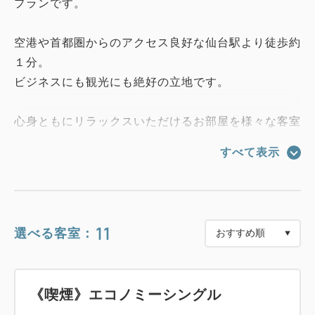
プランです。
空港や首都圏からのアクセス良好な仙台駅より徒歩約
１分。
ビジネスにも観光にも絶好の立地です。
心身ともにリラックスいただけるお部屋を様々な客室
タイプでご用意。
すべて表示
【朝食のご案内】
※ご朝食は2つのレストランよりお選びいただけま
11
選べる客室：
す。
・日本料理「はや瀬」和定食
・レストラン「セレニティ」和洋ビュッフェ
《喫煙》エコノミーシングル
ご利用可能時間 6:30a.m.～10:00a.m.(最終入店