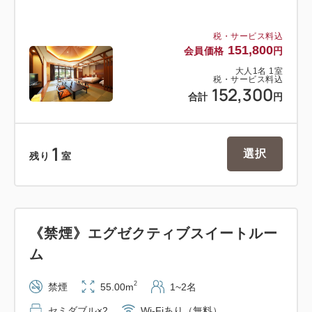
税・サービス料込
151,800
会員価格
円
大人
1
名
1
室
税・サービス料込
152,300
合計
円
1
選択
残り
室
《禁煙》エグゼクティブスイートルー
ム
2
禁煙
55.00m
1~2名
セミダブル×2
Wi-Fiあり（無料）