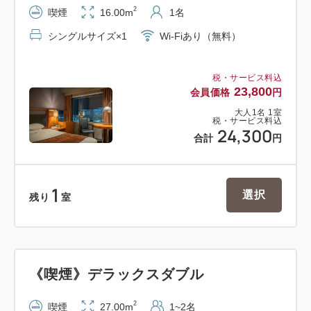
9:30a.m.)
2
喫煙
16.00m
1名
シングルサイズ×1
Wi-Fiあり（無料）
【施設ご案内】
・チェックイン 3：00p.m.
税・サービス料込
・チェックアウト 11：00a.m.
23,800
会員価格
円
・チェックイン前チェックアウト後もお荷物をお預か
大人
1
名
1
室
りいたします。
税・サービス料込
24,300
合計
円
【客室ご案内】
・有線LAN/Wi-Fiインターネット接続無料
1
選択
・空気清浄機付加湿器完備
残り
室
・ズボンプレッサー完備
【駐車場】
《喫煙》デラックスダブル
・敷地内の地下及び地上にございます。
・ご宿泊者様特別料金 1泊2,000円（1：00p.m.～翌
2
喫煙
27.00m
1~2名