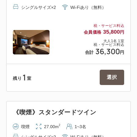
シングルサイズ×2
Wi-Fiあり（無料）
税・サービス料込
35,800
会員価格
円
大人
1
名
1
室
税・サービス料込
36,300
合計
円
1
選択
残り
室
《喫煙》スタンダードツイン
2
喫煙
27.00m
1~3名
シングルサイズ×2
Wi-Fiあり（無料）