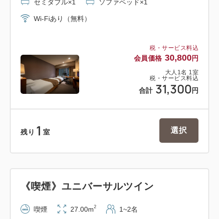
セミダブル×1
ソファベッド×1
Wi-Fiあり（無料）
税・サービス料込
30,800
会員価格
円
大人
1
名
1
室
税・サービス料込
31,300
合計
円
1
選択
残り
室
《喫煙》ユニバーサルツイン
2
喫煙
27.00m
1~2名