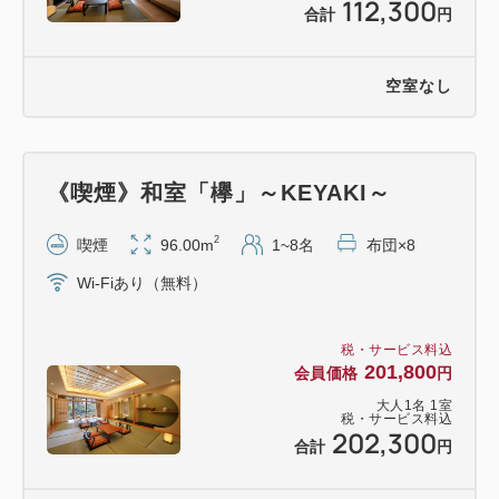
112,300
合計
円
空室なし
《喫煙》和室「欅」～KEYAKI～
2
喫煙
96.00m
1~8名
布団×8
Wi-Fiあり（無料）
税・サービス料込
201,800
会員価格
円
大人
1
名
1
室
税・サービス料込
202,300
合計
円