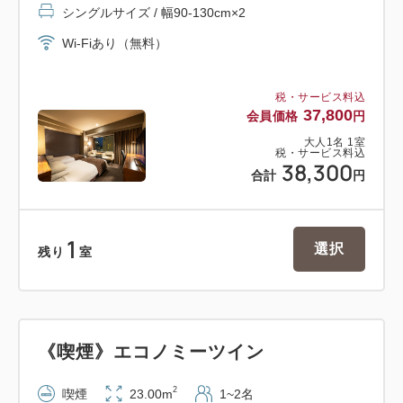
シングルサイズ / 幅90-130cm×2
Wi-Fiあり（無料）
税・サービス料込
37,800
会員価格
円
大人
1
名
1
室
税・サービス料込
38,300
合計
円
1
選択
残り
室
《喫煙》エコノミーツイン
2
喫煙
23.00m
1~2名