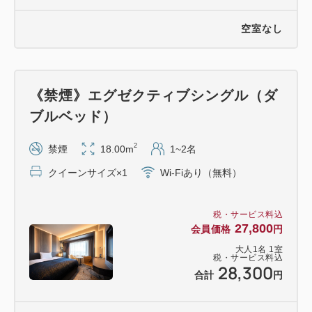
空室なし
《禁煙》エグゼクティブシングル（ダ
ブルベッド）
2
禁煙
18.00m
1~2名
クイーンサイズ×1
Wi-Fiあり（無料）
税・サービス料込
27,800
会員価格
円
大人
1
名
1
室
税・サービス料込
28,300
合計
円