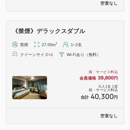
空室なし
《禁煙》デラックスダブル
2
禁煙
27.00m
1~2名
クイーンサイズ×1
Wi-Fiあり（無料）
税・サービス料込
39,800
会員価格
円
大人
1
名
1
室
税・サービス料込
40,300
合計
円
空室なし