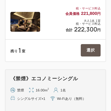
税・サービス料込
221,800
会員価格
円
大人
1
名
1
室
税・サービス料込
222,300
合計
円
1
選択
残り
室
《禁煙》エコノミーシングル
2
禁煙
16.00m
1名
シングルサイズ×1
Wi-Fiあり（無料）