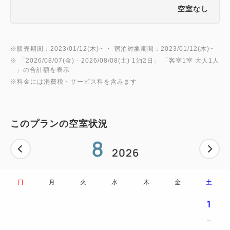
空室なし
※販売期間：2023/01/12(木)~ ・ 宿泊対象期間：2023/01/12(木)~
※ 「
2026/08/07(金)
- 2026/08/08(土)
1泊2日
」 「
客室1室 大人1人
」の合計額を表示
※料金には消費税・サービス料を含みます
このプランの空室状況
8
2026
日
月
火
水
木
金
土
1