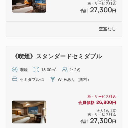
税・サービス料込
27,300
合計
円
空室なし
《喫煙》スタンダードセミダブル
2
喫煙
18.00m
1~2名
セミダブル×1
Wi-Fiあり（無料）
税・サービス料込
26,800
会員価格
円
大人
1
名
1
室
税・サービス料込
27,300
合計
円