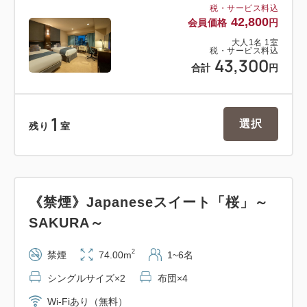
税・サービス料込
42,800
会員価格
円
大人
1
名
1
室
税・サービス料込
43,300
合計
円
1
選択
残り
室
《禁煙》Japaneseスイート「桜」～
SAKURA～
2
禁煙
74.00m
1~6名
シングルサイズ×2
布団×4
Wi-Fiあり（無料）