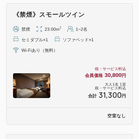
《禁煙》スモールツイン
2
禁煙
23.00m
1~2名
セミダブル×1
ソファベッド×1
Wi-Fiあり（無料）
税・サービス料込
30,800
会員価格
円
大人
1
名
1
室
税・サービス料込
31,300
合計
円
空室なし