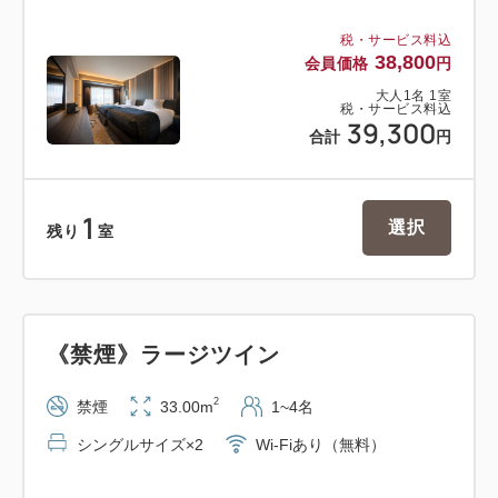
税・サービス料込
38,800
会員価格
円
大人
1
名
1
室
税・サービス料込
39,300
合計
円
1
選択
残り
室
《禁煙》ラージツイン
2
禁煙
33.00m
1~4名
シングルサイズ×2
Wi-Fiあり（無料）