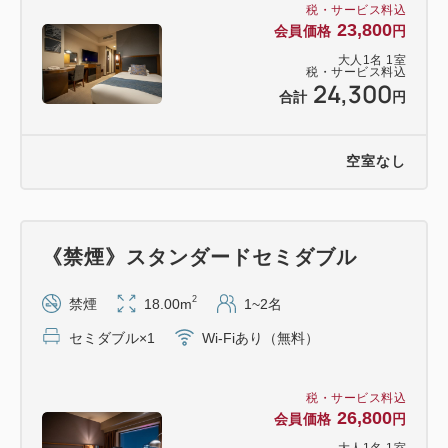
税・サービス料込
23,800
会員価格
円
大人
1
名
1
室
税・サービス料込
24,300
合計
円
空室なし
《禁煙》スタンダードセミダブル
2
禁煙
18.00m
1~2名
セミダブル×1
Wi-Fiあり（無料）
税・サービス料込
26,800
会員価格
円
大人
1
名
1
室