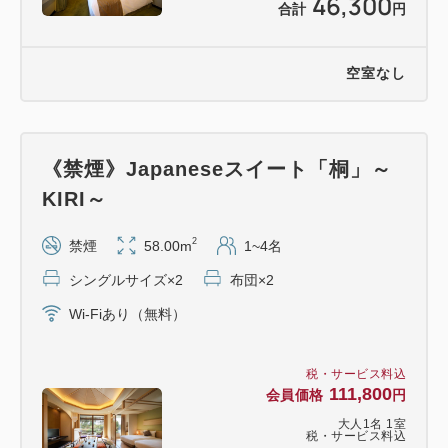
46,300
合計
円
空室なし
《禁煙》Japaneseスイート「桐」～
KIRI～
2
禁煙
58.00m
1~4名
シングルサイズ×2
布団×2
Wi-Fiあり（無料）
税・サービス料込
111,800
会員価格
円
大人
1
名
1
室
税・サービス料込