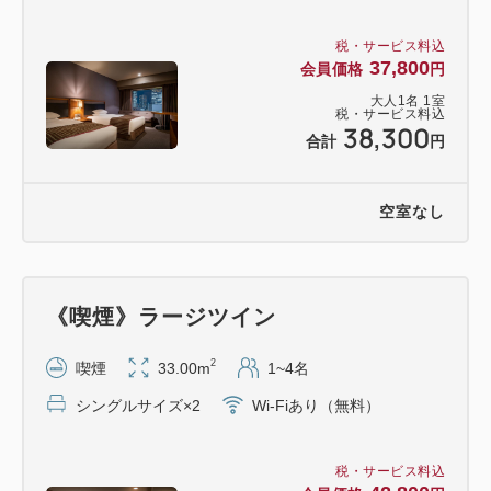
税・サービス料込
37,800
会員価格
円
大人
1
名
1
室
税・サービス料込
38,300
合計
円
空室なし
《喫煙》ラージツイン
2
喫煙
33.00m
1~4名
シングルサイズ×2
Wi-Fiあり（無料）
税・サービス料込