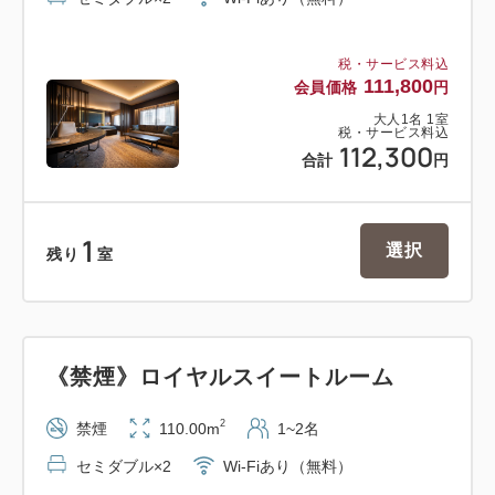
税・サービス料込
111,800
会員価格
円
大人
1
名
1
室
税・サービス料込
112,300
合計
円
1
選択
残り
室
《禁煙》ロイヤルスイートルーム
2
禁煙
110.00m
1~2名
セミダブル×2
Wi-Fiあり（無料）