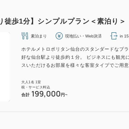
より徒歩1分】シンプルプラン＜素泊り＞
素泊まり
現地払い・Web決済
in 1
ホテルメトロポリタン仙台のスタンダードなプラ
好な仙台駅より徒歩約１分。 ビジネスにも観光
スいただけるお部屋を様々な客室タイプでご用意。 
大人
1
名
1
室
税・サービス料込
199,000
合計
円~