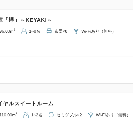
「欅」～KEYAKI～
2
96.00m
1~8名
布団×8
Wi-Fiあり（無料）
イヤルスイートルーム
2
110.00m
1~2名
セミダブル×2
Wi-Fiあり（無料）