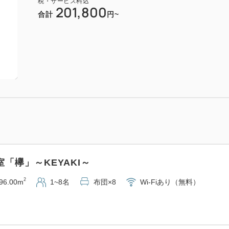
税・サービス料込
201,800
合計
円~
「欅」～KEYAKI～
2
96.00m
1~8名
布団×8
Wi-Fiあり（無料）