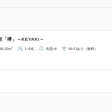
「欅」～KEYAKI～
2
96.00m
1~8名
布団×8
Wi-Fiあり（無料）