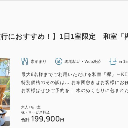
行におすすめ！】1日1室限定 和室「欅
素泊まり
現地払い・Web決済
in 1
最大8名様までご利用いただける和室「欅」～KE
特別価格のその訳は… お布団敷きはお客様にお
お客様はぜひご予約を！ 木のぬくもりに包まれた
大人
1
名
1
室
税・サービス料込
199,900
合計
円