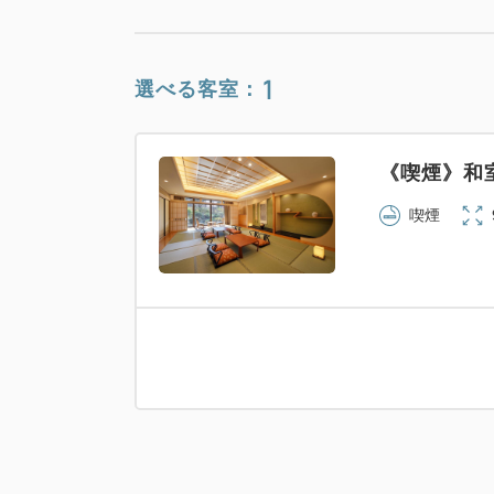
1
選べる客室：
《喫煙》和室
喫煙