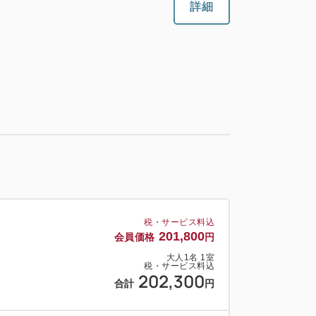
詳細
税・サービス料込
201,800
会員価格
円
大人
1
名
1
室
税・サービス料込
202,300
合計
円