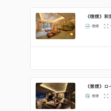
《喫煙》和室
喫煙
《禁煙》ロ
禁煙