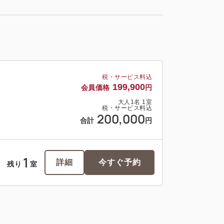
税・サービス料込
199,900
会員価格
円
大人
1
名
1
室
税・サービス料込
200,000
合計
円
1
詳細
今すぐ予約
残り
室