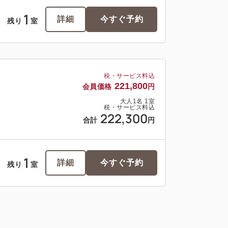
1
詳細
今すぐ予約
残り
室
税・サービス料込
221,800
会員価格
円
大人
1
名
1
室
税・サービス料込
222,300
合計
円
1
詳細
今すぐ予約
残り
室