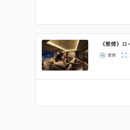
《禁煙》ロ
禁煙