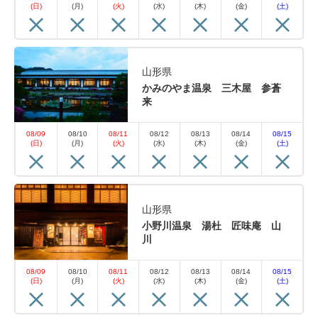
(日)
(月)
(火)
(水)
(木)
(金)
(土)
山形県
かみのやま温泉 三木屋 参蒼
来
08/09
08/10
08/11
08/12
08/13
08/14
08/15
(日)
(月)
(火)
(水)
(木)
(金)
(土)
山形県
小野川温泉 湯杜 匠味庵 山
川
08/09
08/10
08/11
08/12
08/13
08/14
08/15
(日)
(月)
(火)
(水)
(木)
(金)
(土)