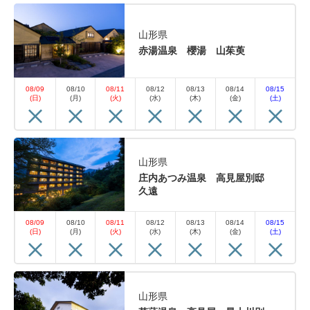
山形県
赤湯温泉 櫻湯 山茱萸
08/09
08/10
08/11
08/12
08/13
08/14
08/15
(日)
(月)
(火)
(水)
(木)
(金)
(土)
山形県
庄内あつみ温泉 高見屋別邸
久遠
08/09
08/10
08/11
08/12
08/13
08/14
08/15
(日)
(月)
(火)
(水)
(木)
(金)
(土)
山形県