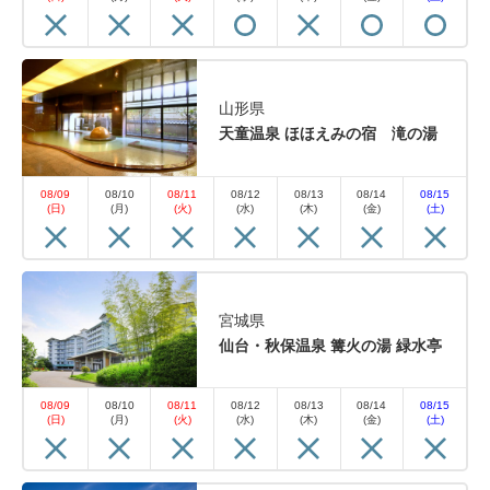
山形県
天童温泉 ほほえみの宿 滝の湯
08/09
08/10
08/11
08/12
08/13
08/14
08/15
(日)
(月)
(火)
(水)
(木)
(金)
(土)
宮城県
仙台・秋保温泉 篝火の湯 緑水亭
08/09
08/10
08/11
08/12
08/13
08/14
08/15
(日)
(月)
(火)
(水)
(木)
(金)
(土)