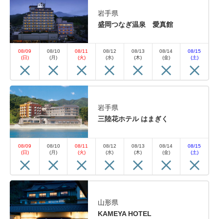
岩手県
盛岡つなぎ温泉 愛真館
08/09
08/10
08/11
08/12
08/13
08/14
08/15
(日)
(月)
(火)
(水)
(木)
(金)
(土)
岩手県
三陸花ホテル はまぎく
08/09
08/10
08/11
08/12
08/13
08/14
08/15
(日)
(月)
(火)
(水)
(木)
(金)
(土)
山形県
KAMEYA HOTEL