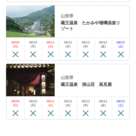
山形県
蔵王温泉 たかみや瑠璃倶楽リ
ゾート
08/09
08/10
08/11
08/12
08/13
08/14
08/15
(日)
(月)
(火)
(水)
(木)
(金)
(土)
山形県
蔵王温泉 深山荘 高見屋
08/09
08/10
08/11
08/12
08/13
08/14
08/15
(日)
(月)
(火)
(水)
(木)
(金)
(土)