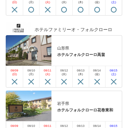
(日)
(月)
(火)
(水)
(木)
(金)
(土)
ホテルファミリーオ・フォルクローロ
山形県
ホテルフォルクローロ高畠
08/09
08/10
08/11
08/12
08/13
08/14
08/15
(日)
(月)
(火)
(水)
(木)
(金)
(土)
岩手県
ホテルフォルクローロ花巻東和
08/09
08/10
08/11
08/12
08/13
08/14
08/15