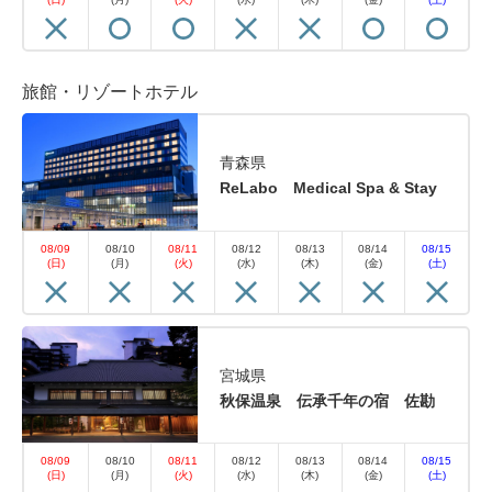
旅館・リゾートホテル
青森県
ReLabo Medical Spa & Stay
08/09
08/10
08/11
08/12
08/13
08/14
08/15
(日)
(月)
(火)
(水)
(木)
(金)
(土)
宮城県
秋保温泉 伝承千年の宿 佐勘
08/09
08/10
08/11
08/12
08/13
08/14
08/15
(日)
(月)
(火)
(水)
(木)
(金)
(土)