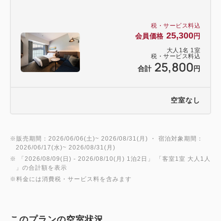
税・サービス料込
25,300
会員価格
円
大人
1
名
1
室
税・サービス料込
25,800
合計
円
空室なし
※販売期間：2026/06/06(土)~ 2026/08/31(月) ・ 宿泊対象期間：
2026/06/17(水)~ 2026/08/31(月)
※ 「
2026/08/09(日)
- 2026/08/10(月)
1泊2日
」 「
客室1室 大人1人
」の合計額を表示
※料金には消費税・サービス料を含みます
このプランの空室状況