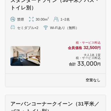
スタンダードツイン（30平米／バス・
トイレ別）
2
禁煙
30.00m
1~2名
セミダブル×2
Wi-Fiあり（無料）
税・サービス料込
32,500
会員価格
円
大人
1
名
1
室
税・サービス料込
33,000
合計
円
空室なし
アーバンコーナークイーン（31平米／