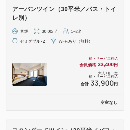
き、ご予約ください。
アーバンツイン（30平米／バス・トイ
お子様用のアメニティをご用意しておりますので、
レ別）
お子様の人数など事前にご連絡くださいませ。
なお、添い寝のお子様はベッド1台(エキストラベッ
2
禁煙
30.00m
1~2名
ド除く）につき1名までのご利用に限らせていただき
セミダブル×2
Wi-Fiあり（無料）
ます。
ご朝食は5歳以下無料、6歳～12歳までは1,300円に
税・サービス料込
て当日承ります。
33,400
会員価格
円
ご夕食は別途追加料金にて承ります。詳細はお問い
大人
1
名
1
室
税・サービス料込
合わせください。
33,900
合計
円
※写真は全てイメージです。
空室なし