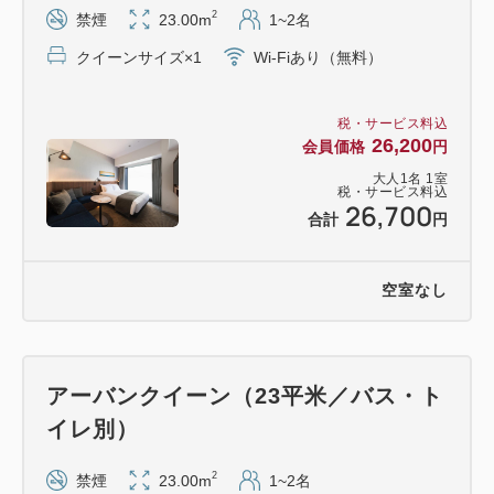
2
禁煙
23.00m
1~2名
クイーンサイズ×1
Wi-Fiあり（無料）
税・サービス料込
26,200
会員価格
円
大人
1
名
1
室
税・サービス料込
26,700
合計
円
空室なし
アーバンクイーン（23平米／バス・ト
イレ別）
2
禁煙
23.00m
1~2名