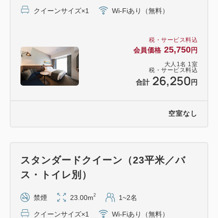
クイーンサイズ×1
Wi-Fiあり（無料）
税・サービス料込
25,750
会員価格
円
大人
1
名
1
室
税・サービス料込
26,250
合計
円
空室なし
スタンダードクイーン（23平米／バ
ス・トイレ別）
2
禁煙
23.00m
1~2名
クイーンサイズ×1
Wi-Fiあり（無料）