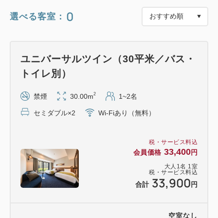
さらにディナータイムには、鴨のローストやビーフス
0
選べる客室：
テーキなど、シェフこだわりの料理も登場。
彩り豊かなメニューとともに、夏ならではの味覚をご
堪能いただけます。
ユニバーサルツイン（30平米／バス・
トイレ別）
また、明治33年創業の宮下製氷冷蔵が手掛ける「信
州深層天然水」の氷を雪のようにふんわりと削り出し
2
禁煙
30.00m
1~2名
たかき氷もご用意。
セミダブル×2
Wi-Fiあり（無料）
フェア期間中は食べ放題でお楽しみいただけます。
税・サービス料込
空・海・陸を巡るような夏のグルメ旅を、ぜひ
33,400
会員価格
円
Terrace and Table でお楽しみください。
大人
1
名
1
室
※ビュッフェの詳しいメニューはホテル公式ホームペ
税・サービス料込
33,900
ージをご覧ください。
合計
円
空室なし