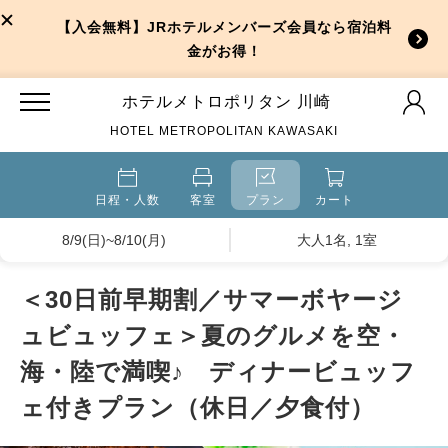
【入会無料】JRホテルメンバーズ会員なら宿泊料
金がお得！
ホテルメトロポリタン 川崎
HOTEL METROPOLITAN KAWASAKI
日程・人数
客室
プラン
カート
8/9(日)~8/10(月)
大人1名, 1室
＜30日前早期割／サマーボヤージ
ュビュッフェ＞夏のグルメを空・
海・陸で満喫♪ ディナービュッフ
ェ付きプラン（休日／夕食付）