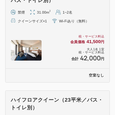
バス・トイレ別）
2
禁煙
31.00m
1~2名
クイーンサイズ×1
Wi-Fiあり（無料）
税・サービス料込
41,500
会員価格
円
大人
1
名
1
室
税・サービス料込
42,000
合計
円
空室なし
ハイフロアクイーン（23平米／バス・
トイレ別）