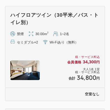
ト機能内蔵
※HDMI端子あり（ケーブルはご持参ください）
ハイフロアツイン（30平米／バス・ト
・シモンズ社最高級シリーズのベッドでぐっすり就
イレ別）
寝
・レインシャワー完備の洗い場付き浴室でゆったり
2
禁煙
30.00m
1~2名
バスタイム
セミダブル×2
Wi-Fiあり（無料）
・ジム無料（シューズとウェアはご持参ください）
・ランドリーラウンジ有り（コインランドリー有
税・サービス料込
料）
34,300
会員価格
円
・品川／横浜にも1駅8分 鎌倉まで最短32分 と
大人
1
名
1
室
アクセス至便
税・サービス料込
34,800
合計
円
＜添い寝のお子様について＞
小学生のお子様まで無料でお泊りいただけます（寝
空室なし
具・アメニティなし）。
ご予約される際は、大人の人数のみご入力いただ