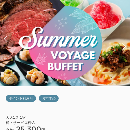
ポイント利用可
おすすめ
大人
1
名
1
室
税・サービス料込
25,300