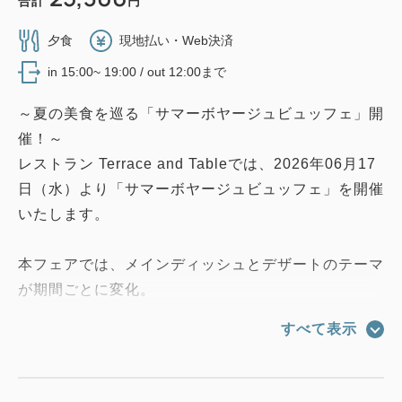
合計
円
夕食
現地払い・Web決済
in 15:00~ 19:00 / out 12:00まで
～夏の美食を巡る「サマーボヤージュビュッフェ」開
催！～
レストラン Terrace and Tableでは、2026年06月17
日（水）より「サマーボヤージュビュッフェ」を開催
いたします。
本フェアでは、メインディッシュとデザートのテーマ
が期間ごとに変化。
第1弾は「空」、第2弾は「海」、第3弾は「陸」をテ
すべて表示
ーマに、それぞれの世界観を表現したメニューをご提
供いたします。