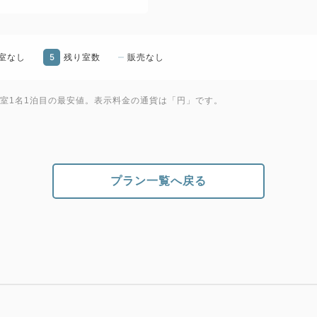
＜チェックイン／チェックア
チェックイン15：00～ ／ チ
00）
5
室なし
残り室数
販売なし
＜クチコミ高評価！こだわり
1室1名1泊目の最安値。表示料金の通貨は「円」です。
直営レストラン Terrace a
楽しみいただけます。
ライブキッチンで焼き上げる
家族でお楽しみいただけるメニ
プラン一覧へ戻る
朝食会場 2階オールデイダイニング
提供時間 6：30～10：00
＜おすすめポイント＞
・全室禁煙
・全室WiFi無料