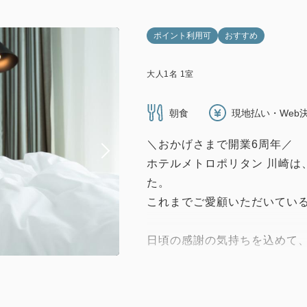
ポイント利用可
おすすめ
大人
1
名
1
室
朝食
現地払い・Web
＼おかげさまで開業6周年／
ホテルメトロポリタン 川崎は、
た。
これまでご愛顧いただいてい
日頃の感謝の気持ちを込めて
ンをご用意いたしました。
客室では、海外ブランド「TH