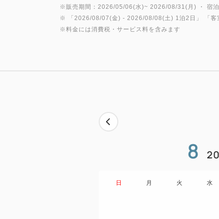
※販売期間：2026/05/06(水)~ 2026/08/31(月) ・ 宿泊
※ 「
2026/08/07(金)
- 2026/08/08(土)
1泊2日
」 「
客
※料金には消費税・サービス料を含みます
8
20
日
月
火
水