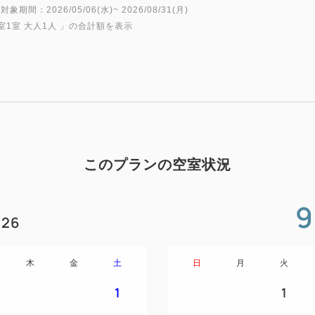
上質な香りとやさしい使用感
対象期間：2026/05/06(水)~ 2026/08/31(月)
室1室 大人1人
」の合計額を表示
ください。
また、カフェバー「MILK STA
リンクチケット付きで、こだ
お楽しみいただけます。
さらにチェックアウトは13：
このプランの空室状況
朝の時間も慌ただしさから離
ださい。
9
26
＜プラン特典＞
・海外ブランド「THANN」
木
金
土
日
月
火
ト）
スイートルームのみでご用意
1
1
ャンプー・コンディショナー