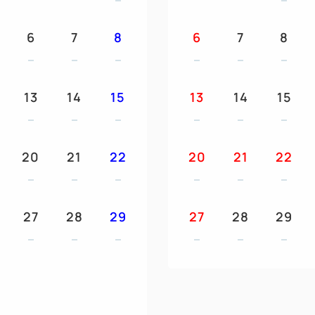
部屋にご用意いたします。
6
7
8
6
7
8
・MILK STAND BY COF
1名様につき1杯・泊数分）
おすすめのリッチミルクラテ
13
14
15
13
14
15
ど、82種類のメニューの中か
・13：00 レイトチェックア
20
21
22
20
21
22
通常12：00のチェックアウ
くりお過ごしいただけます。
27
28
29
27
28
29
＜ウェルカムドリンク 提供場
カフェバー「MILK STAND B
営業時間 9：00～19：00（金