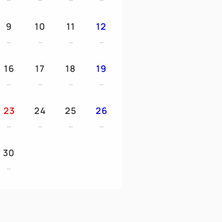
9
10
11
12
FEE MILK ウェルカムドリンクチケット（大人
をはじめ、スムージーやアルコールな
16
17
18
19
らお選びいただけます。
ウト
23
24
25
26
ト時間を13：00まで延長。お部屋でごゆっ
30
所＞
Y COFFEE MILK」（2階）
曜日 9：00～20：00）