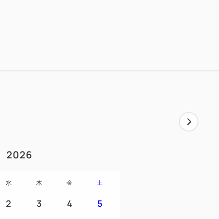
で、ゆったりとしたバスタイムをお過ごし
ND BY COFFEE MILK」のウェルカムド
わりのミルクドリンクや多彩なメニューを
00まで延長。
れ、ご滞在の余韻をゆっくりとお楽しみく
2026
エデンブリーズコレクション（1名様1セッ
水
木
金
土
しているTHANNのアメニティセット（シ
2
3
4
5
・シャワージェル・ボディバター）を、お