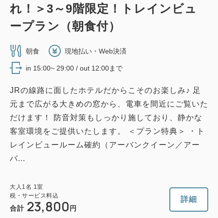
れ！＞3～9階限定！トレインビュ
ープラン（朝食付）
朝食
現地払い・Web決済
in 15:00~ 29:00 / out 12:00まで
JRの線路に面したホテルだからこそのお楽しみ♪ 足
元まで広がる大きめの窓から、電車を間近にご覧いた
だけます！ 防音対策もしっかり施しており、静かな
客室環境をご提供いたします。 ＜プラン特典＞ ・ト
レインビュールーム確約（アーバンクイーン／アー
バ...
大人
1
名
1
室
税・サービス料込
詳細
23,800
合計
円