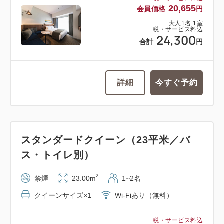
20,655
会員価格
円
大人
1
名
1
室
税・サービス料込
24,300
合計
円
詳細
今すぐ予約
スタンダードクイーン（23平米／バ
ス・トイレ別）
2
禁煙
23.00m
1~2名
クイーンサイズ×1
Wi-Fiあり（無料）
税・サービス料込