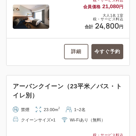
税・サービス料込
21,080
会員価格
円
大人
1
名
1
室
税・サービス料込
24,800
合計
円
詳細
今すぐ予約
アーバンクイーン（23平米／バス・ト
イレ別）
2
禁煙
23.00m
1~2名
クイーンサイズ×1
Wi-Fiあり（無料）
税・サービス料込