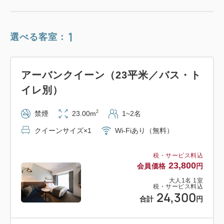
1
選べる客室：
アーバンクイーン（23平米／バス・ト
イレ別）
2
禁煙
23.00m
1~2名
クイーンサイズ×1
Wi-Fiあり（無料）
税・サービス料込
23,800
会員価格
円
大人
1
名
1
室
税・サービス料込
24,300
合計
円