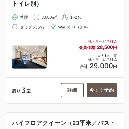
トイレ別）
2
禁煙
30.00m
1~2名
セミダブル×2
Wi-Fiあり（無料）
税・サービス料込
28,500
会員価格
円
大人
1
名
1
室
税・サービス料込
29,000
合計
円
3
詳細
今すぐ予約
残り
室
ハイフロアクイーン（23平米／バス・