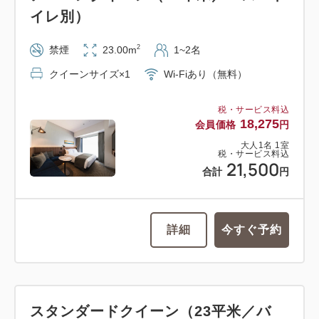
イレ別）
2
禁煙
23.00m
1~2名
クイーンサイズ×1
Wi-Fiあり（無料）
税・サービス料込
18,275
会員価格
円
大人
1
名
1
室
税・サービス料込
21,500
合計
円
詳細
今すぐ予約
スタンダードクイーン（23平米／バ