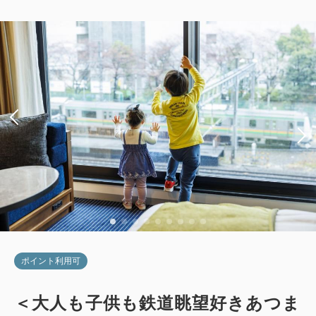
2
禁煙
23.00m
1~2名
クイーンサイズ×1
Wi-Fiあり（無料）
税・サービス料込
20,500
会員価格
円
大人
1
名
1
室
税・サービス料込
21,000
合計
円
詳細
今すぐ予約
ポイント利用可
＜大人も子供も鉄道眺望好きあつま