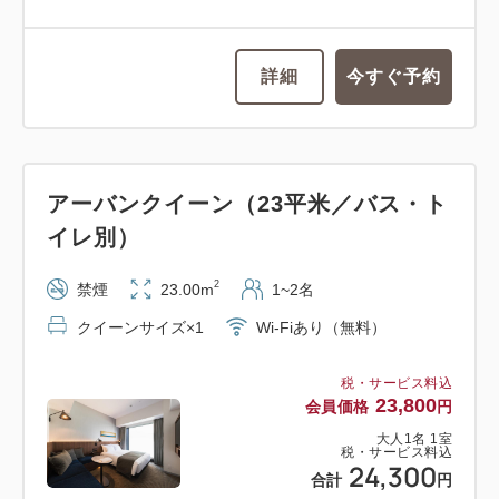
詳細
今すぐ予約
アーバンクイーン（23平米／バス・ト
イレ別）
2
禁煙
23.00m
1~2名
クイーンサイズ×1
Wi-Fiあり（無料）
税・サービス料込
23,800
会員価格
円
大人
1
名
1
室
税・サービス料込
24,300
合計
円