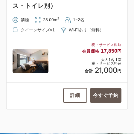
ス・トイレ別）
2
禁煙
23.00m
1~2名
クイーンサイズ×1
Wi-Fiあり（無料）
税・サービス料込
17,850
会員価格
円
大人
1
名
1
室
税・サービス料込
21,000
合計
円
詳細
今すぐ予約