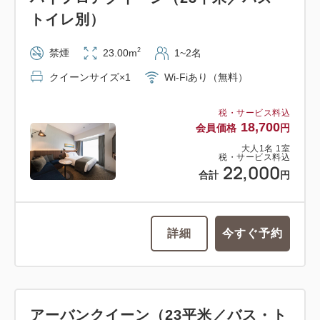
トイレ別）
2
禁煙
23.00m
1~2名
クイーンサイズ×1
Wi-Fiあり（無料）
税・サービス料込
18,700
会員価格
円
大人
1
名
1
室
税・サービス料込
22,000
合計
円
詳細
今すぐ予約
アーバンクイーン（23平米／バス・ト