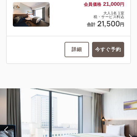
21,000
会員価格
円
大人
1
名
1
室
税・サービス料込
21,500
合計
円
詳細
今すぐ予約