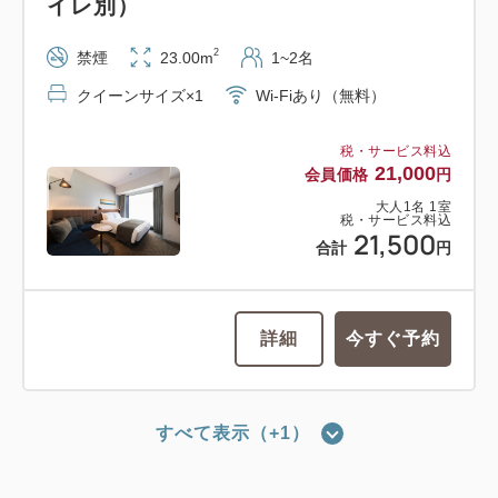
イレ別）
2
禁煙
23.00m
1~2名
クイーンサイズ×1
Wi-Fiあり（無料）
税・サービス料込
21,000
会員価格
円
大人
1
名
1
室
税・サービス料込
21,500
合計
円
詳細
今すぐ予約
すべて表示（+1）
スタンダードクイーン（23平米／バ
ス・トイレ別）