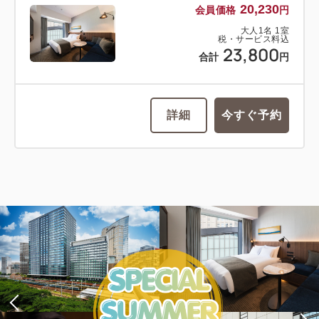
20,230
会員価格
円
大人
1
名
1
室
税・サービス料込
23,800
合計
円
詳細
今すぐ予約