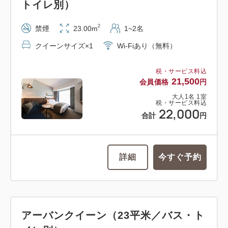
トイレ別）
2
禁煙
23.00m
1~2名
クイーンサイズ×1
Wi-Fiあり（無料）
税・サービス料込
21,500
会員価格
円
大人
1
名
1
室
税・サービス料込
22,000
合計
円
詳細
今すぐ予約
アーバンクイーン（23平米／バス・ト