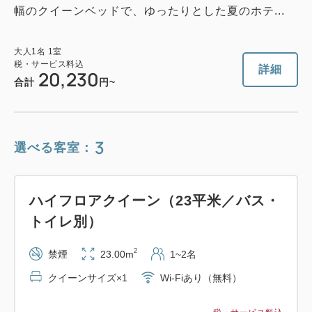
幅のクイーンベッドで、ゆったりとした夏のホテ...
大人
1
名
1
室
税・サービス料込
詳細
20,230
合計
円~
3
選べる客室：
ハイフロアクイーン（23平米／バス・
トイレ別）
2
禁煙
23.00m
1~2名
クイーンサイズ×1
Wi-Fiあり（無料）