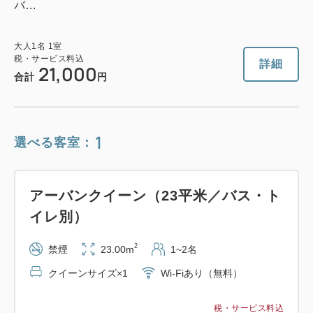
バ...
大人
1
名
1
室
税・サービス料込
詳細
21,000
合計
円
1
選べる客室：
アーバンクイーン（23平米／バス・ト
イレ別）
2
禁煙
23.00m
1~2名
クイーンサイズ×1
Wi-Fiあり（無料）
税・サービス料込