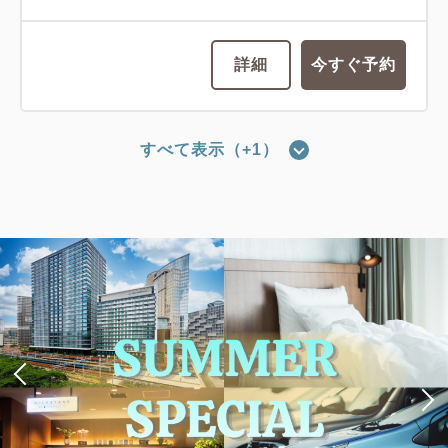
詳細
今すぐ予約
すべて表示（+1）
スタンダードクイーン（23平米／バ
ス・トイレ別）
2
禁煙
23.00m
1~2名
クイーンサイズ×1
Wi-Fiあり（無料）
税・サービス料込
23,300
会員価格
円
大人
1
名
1
室
税・サービス料込
23,800
合計
円