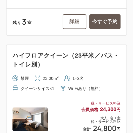
3
詳細
今すぐ予約
残り
室
ハイフロアクイーン（23平米／バス・
トイレ別）
2
禁煙
23.00m
1~2名
クイーンサイズ×1
Wi-Fiあり（無料）
税・サービス料込
24,300
会員価格
円
大人
1
名
1
室
税・サービス料込
24,800
合計
円