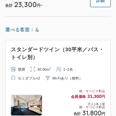
詳細
23,300
合計
円~
4
選べる客室：
スタンダードツイン（30平米／バス・
トイレ別）
2
禁煙
30.00m
1~2名
セミダブル×2
Wi-Fiあり（無料）
税・サービス料込
31,300
会員価格
円
大人
1
名
1
室
税・サービス料込
31,800
合計
円