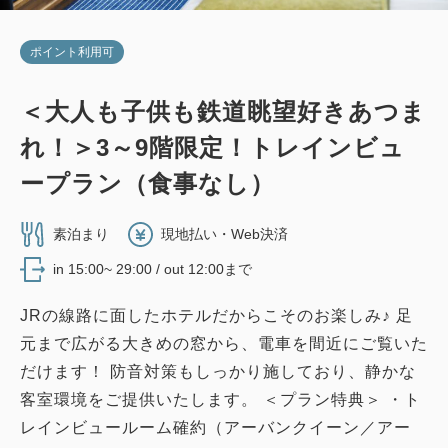
ポイント利用可
＜大人も子供も鉄道眺望好きあつま
れ！＞3～9階限定！トレインビュ
ープラン（食事なし）
素泊まり
現地払い・Web決済
in 15:00~ 29:00 / out 12:00まで
JRの線路に面したホテルだからこそのお楽しみ♪ 足
元まで広がる大きめの窓から、電車を間近にご覧いた
だけます！ 防音対策もしっかり施しており、静かな
客室環境をご提供いたします。 ＜プラン特典＞ ・ト
レインビュールーム確約（アーバンクイーン／アー