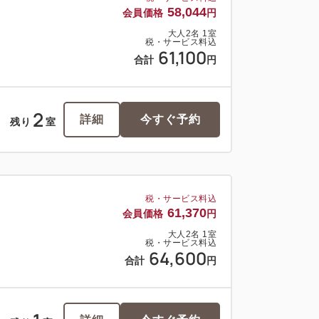
58,044
会員価格
円
大人
2
名
1
室
税・サービス料込
61,100
合計
円
2
詳細
今すぐ予約
残り
室
税・サービス料込
61,370
会員価格
円
大人
2
名
1
室
税・サービス料込
64,600
合計
円