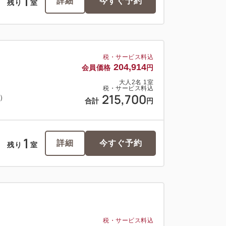
1
詳細
今すぐ予約
残り
室
税・サービス料込
204,914
会員価格
円
大人
2
名
1
室
税・サービス料込
215,700
料）
合計
円
1
詳細
今すぐ予約
残り
室
税・サービス料込