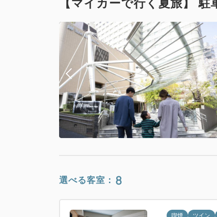
【マイカーで行く夏旅】 駐
8
選べる客室：
喫煙
ツイン