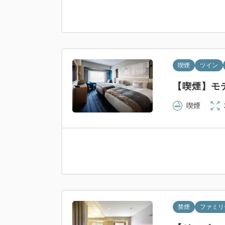
喫煙
ツイン
【喫煙】モデ
喫煙
禁煙
ファミリ