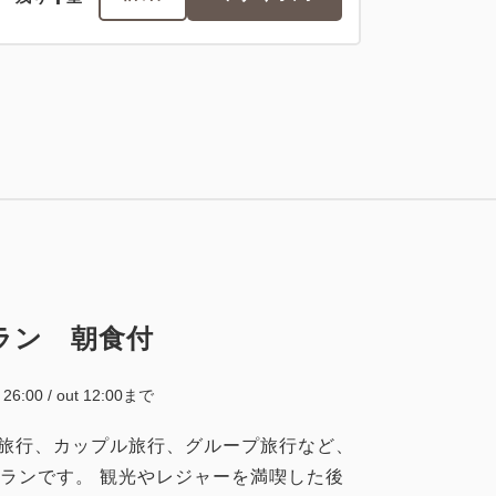
税・サービス料込
56,620
会員価格
円
大人
2
名
1
室
税・サービス料込
59,600
合計
円
2
詳細
今すぐ予約
残り
室
ラン 朝食付
~ 26:00 / out 12:00まで
税・サービス料込
族旅行、カップル旅行、グループ旅行など、
59,944
会員価格
円
ランです。 観光やレジャーを満喫した後
大人
2
名
1
室