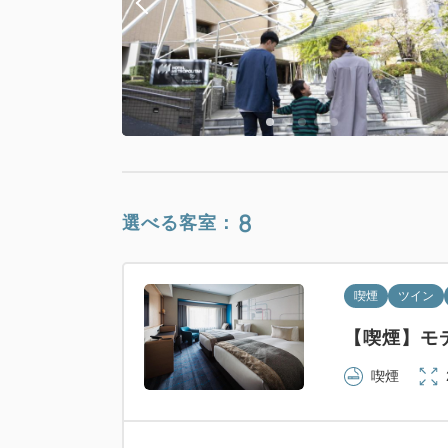
禁煙
8
選べる客室：
禁煙
ダブル
【禁煙】ス
喫煙
ツイン
禁煙
【喫煙】モデ
喫煙