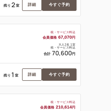
2
詳細
今すぐ予約
残り
室
税・サービス料込
67,070
会員価格
円
大人
2
名
1
室
税・サービス料込
70,600
合計
円
1
詳細
今すぐ予約
残り
室
税・サービス料込
210,614
会員価格
円