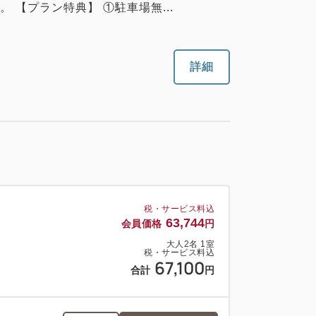
税・サービス料込
【プラン特典】 ①駐車場無...
63,100
合計
円
詳細
2
詳細
今すぐ予約
残り
室
税・サービス料込
41,990
会員価格
円
大人
2
名
1
室
税・サービス料込
44,200
税・サービス料込
料）
合計
円
63,744
会員価格
円
大人
2
名
1
室
税・サービス料込
67,100
2
合計
円
詳細
今すぐ予約
残り
室