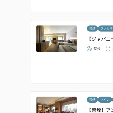
禁煙
ファミリ
【ジャパニ
禁煙
禁煙
ツイン
【禁煙】ア