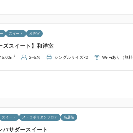
ー
スイート
和洋室
ーズスイート】和洋室
2
45.00m
2~5名
シングルサイズ×2
Wi-Fiあり（無
スイート
メトロポリタンフロア
高層階
ンバサダースイート