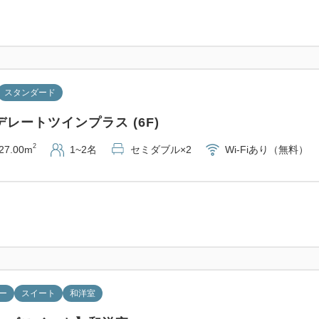
スタンダード
レートツインプラス (6F)
2
27.00m
1~2名
セミダブル×2
Wi-Fiあり（無料）
ー
スイート
和洋室