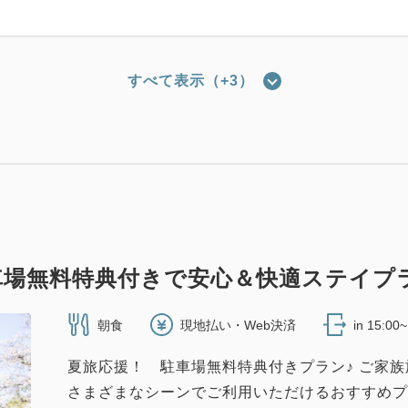
すべて表示（+3）
スタンダード
レートツイン (6・7F) SP
2
23.00m
1~2名
セミダブル×2
Wi-Fiあり（無料）
車場無料特典付きで安心＆快適ステイプ
朝食
現地払い・Web決済
in 15:00
スタンダード
夏旅応援！ 駐車場無料特典付きプラン♪ ご家
レートツインプラス (6・7F) SP
さまざまなシーンでご利用いただけるおすすめプ