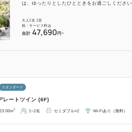
は、ゆったりとしたひとときをお過ごしください。 
2
27.00m
1~2名
セミダブル×2
Wi-Fiあり（無料）
大人
2
名
1
室
税・サービス料込
47,690
合計
円~
スーペリア
ーペリアクイーン SP
スタンダード
2
20.00m
1~2名
クイーンサイズ×1
Wi-Fiあり（無
レートツイン (6F)
2
23.00m
1~2名
セミダブル×2
Wi-Fiあり（無料）