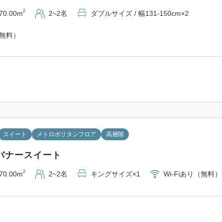
2
70.00m
2~2名
ダブルサイズ / 幅131-150cm×2
（無料）
スイート
メトロポリタンフロア
高層階
バナースイート
2
70.00m
2~2名
キングサイズ×1
Wi-Fiあり（無料）