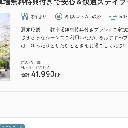
車場無料特典付きで安心＆快適ステイプ
素泊まり
現地払い・Web決済
in 1
夏旅応援！ 駐車場無料特典付きプラン♪ ご家
さまざまなシーンでご利用いただけるおすすめプ
は、ゆったりとしたひとときをお過ごしください。 
大人
2
名
1
室
税・サービス料込
41,990
合計
円~
スタンダード