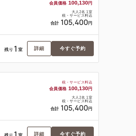
100,130
会員価格
円
大人
2
名
1
室
税・サービス料込
105,400
合計
円
1
詳細
今すぐ予約
残り
室
税・サービス料込
100,130
会員価格
円
大人
2
名
1
室
税・サービス料込
105,400
合計
円
1
詳細
今すぐ予約
残り
室