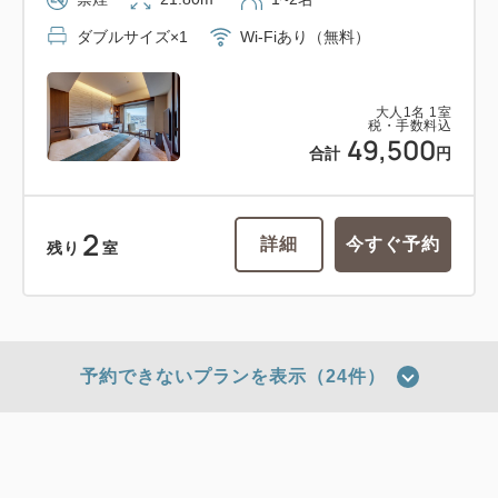
ダブルサイズ×1
Wi-Fiあり（無料）
大人
1
名
1
室
税・手数料込
49,500
合計
円
2
詳細
今すぐ予約
残り
室
予約できないプランを表示（24件）