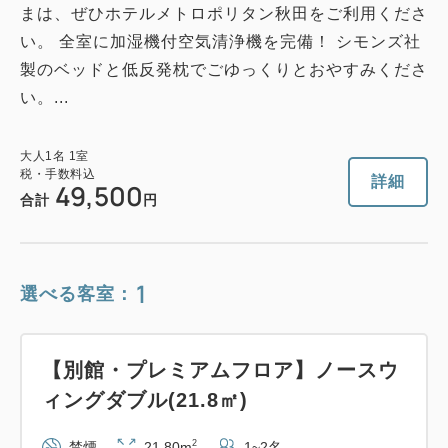
まは、ぜひホテルメトロポリタン秋田をご利用くださ
い。 全室に加湿機付空気清浄機を完備！ シモンズ社
製のベッドと低反発枕でごゆっくりとおやすみくださ
い。...
大人
1
名
1
室
税・手数料込
詳細
49,500
合計
円
1
選べる客室：
【別館・プレミアムフロア】ノースウ
ィングダブル(21.8㎡)
2
禁煙
21.80m
1~2名