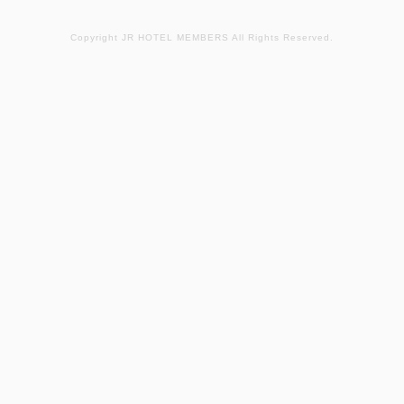
Copyright JR HOTEL MEMBERS All Rights Reserved.
ポイント利用可
【WEB決済】ノースウイング・ス
テイ（朝食付）
朝食
Web決済
in 15:00~ 24:00 / out 11:00まで
ノースウイング専用の限定特別プランをご用意致しま
した。 この機会に是非、別館ノースウイングをご利