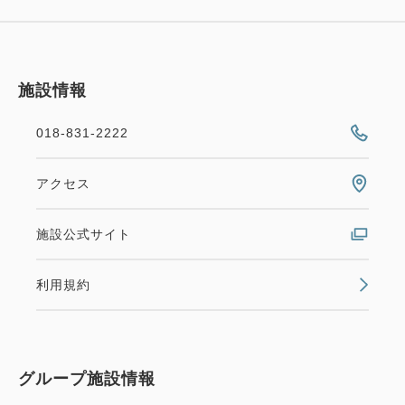
施設情報
018-831-2222
【WEB決済】「かまくら」宿泊者
アクセス
限定♪秋田まるごと堪能プラン
施設公式サイト
（朝・夕２食付）
利用規約
朝食・夕食
Web決済
in 15:00~ 20:00 / out 11:00まで
秋田名物きりたんぽ、はたはた、比内地鶏など地場食
グループ施設情報
材にこだわった秋田の郷土料理をご堪能いただけるホ