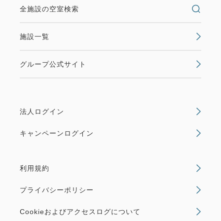
テルメトロポリタン秋田宿泊者限定プランをご用意い
全施設の空室検索
たしました♪ 店内は大きなかまくらの個室があり、雪
国秋田の暖かみを感じられる落ち着いた和風空間。
施設一覧
秋田ならで...
グループ公式サイト
空室なし
詳細
法人ログイン
キャンペーンログイン
利用規約
プライバシーポリシー
Cookieおよびアクセスログについて