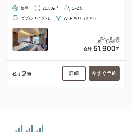
2
禁煙
21.80m
1~2名
ダブルサイズ×1
Wi-Fiあり（無料）
大人
1
名
1
室
税・手数料込
51,900
合計
円
2
詳細
今すぐ予約
残り
室