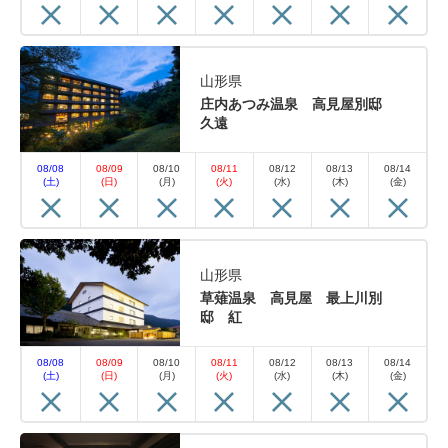
山形県
庄内あつみ温泉 高見屋別邸
久遠
08/08
08/09
08/10
08/11
08/12
08/13
08/14
(土)
(日)
(月)
(火)
(水)
(木)
(金)
山形県
草薙温泉 高見屋 最上川別
邸 紅
08/08
08/09
08/10
08/11
08/12
08/13
08/14
(土)
(日)
(月)
(火)
(水)
(木)
(金)