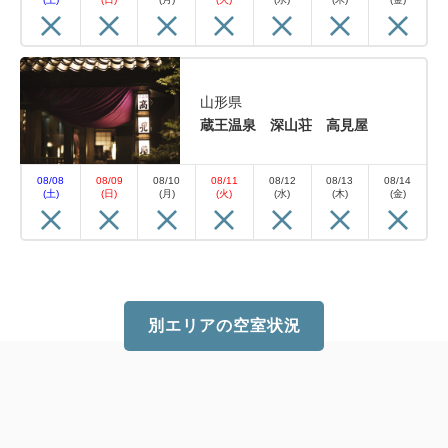
山形県
蔵王温泉 深山荘 高見屋
08/08
08/09
08/10
08/11
08/12
08/13
08/14
(土)
(日)
(月)
(火)
(水)
(木)
(金)
別エリアの空室状況