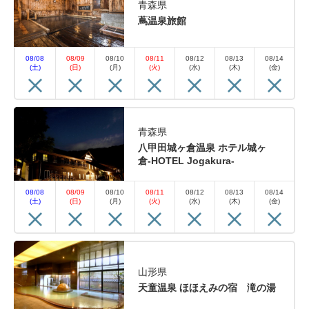
青森県
蔦温泉旅館
08/08
08/09
08/10
08/11
08/12
08/13
08/14
(土)
(日)
(月)
(火)
(水)
(木)
(金)
青森県
八甲田城ヶ倉温泉 ホテル城ヶ
倉-HOTEL Jogakura-
08/08
08/09
08/10
08/11
08/12
08/13
08/14
(土)
(日)
(月)
(火)
(水)
(木)
(金)
山形県
天童温泉 ほほえみの宿 滝の湯