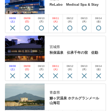
ReLabo Medical Spa & Stay
08/08
08/09
08/10
08/11
08/12
08/13
08/14
(土)
(日)
(月)
(火)
(水)
(木)
(金)
宮城県
秋保温泉 伝承千年の宿 佐勘
08/08
08/09
08/10
08/11
08/12
08/13
08/14
(土)
(日)
(月)
(火)
(水)
(木)
(金)
青森県
鯵ヶ沢温泉 ホテルグランメール
山海荘