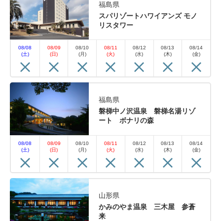
福島県
スパリゾートハワイアンズ モノ
リスタワー
08/08
08/09
08/10
08/11
08/12
08/13
08/14
(土)
(日)
(月)
(火)
(水)
(木)
(金)
福島県
磐梯中ノ沢温泉 磐梯名湯リゾ
ート ボナリの森
08/08
08/09
08/10
08/11
08/12
08/13
08/14
(土)
(日)
(月)
(火)
(水)
(木)
(金)
山形県
かみのやま温泉 三木屋 参蒼
来