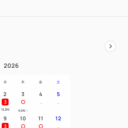
県内の本キャンペーン加盟店で利用可能
ックイン時にフロント等で発行されま
発行した宿泊施設のチェックアウト日ま
2026
水
木
金
土
9月30日(水)の宿泊まで
6日（日）、9月4日（金）～6日（日）は対
2
3
4
5
3
期間内でも終了する可能性があります。
13,230
11,970
～
9
10
11
12
3