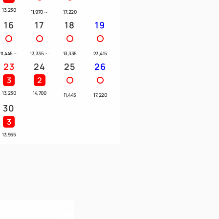
ーン対象宿泊プラン」を利用した方が対象
13,230
11,970
～
17,220
16
17
18
19
の販売方法が異なります。必ず事前に施設
11,445
～
13,335
～
13,335
23,415
予約が割引対象とは限りませんのでご注意
23
24
25
26
3
2
13,230
14,700
11,445
17,220
30
額適用前の額となります。
3
も金額は変わりませんが、チェックイン時
13,965
提示となります為、実際のお支払い額が異
000円（1名1泊）
額3,000円適用し、支払額は12,000円
00円（1名1泊）