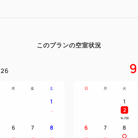
泊までが対象となります。
発行されたクーポンは、宮崎
です。
クーポンは宿泊施設へのチェ
このプランの空室状況
す。
またクーポンの利用期限は、
9
でとなります。
26
≪対象期間≫
木
金
土
日
月
火
2026年6月1日(月)～2026年
※ただし、8月13日（木）～1
1
1
象外です。
2
※予算が上限に達した場合、
14,700
6
7
8
6
7
8
≪対象者≫