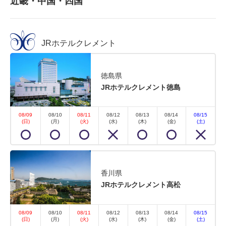
近畿・中国・四国
JRホテルクレメント
徳島県
JRホテルクレメント徳島
08/09
08/10
08/11
08/12
08/13
08/14
08/15
(日)
(月)
(火)
(水)
(木)
(金)
(土)
香川県
JRホテルクレメント高松
08/09
08/10
08/11
08/12
08/13
08/14
08/15
(日)
(月)
(火)
(水)
(木)
(金)
(土)