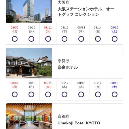
大阪府
大阪ステーションホテル、オー
トグラフ コレクション
08/09
08/10
08/11
08/12
08/13
08/14
08/15
(日)
(月)
(火)
(水)
(木)
(金)
(土)
奈良県
奈良ホテル
08/09
08/10
08/11
08/12
08/13
08/14
08/15
(日)
(月)
(火)
(水)
(木)
(金)
(土)
京都府
Umekoji Potel KYOTO