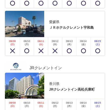
愛媛県
ＪＲホテルクレメント宇和島
08/09
08/10
08/11
08/12
08/13
08/14
08/15
(日)
(月)
(火)
(水)
(木)
(金)
(土)
JRクレメントイン
香川県
JRクレメントイン高松兵庫町
08/09
08/10
08/11
08/12
08/13
08/14
08/15
(日)
(月)
(火)
(水)
(木)
(金)
(土)