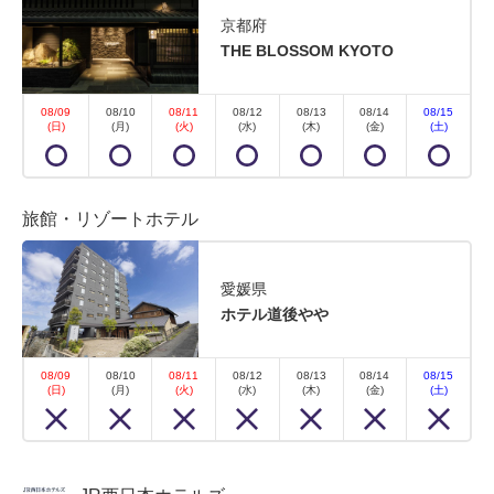
京都府
THE BLOSSOM KYOTO
08/09
08/10
08/11
08/12
08/13
08/14
08/15
(日)
(月)
(火)
(水)
(木)
(金)
(土)
旅館・リゾートホテル
愛媛県
ホテル道後やや
08/09
08/10
08/11
08/12
08/13
08/14
08/15
(日)
(月)
(火)
(水)
(木)
(金)
(土)