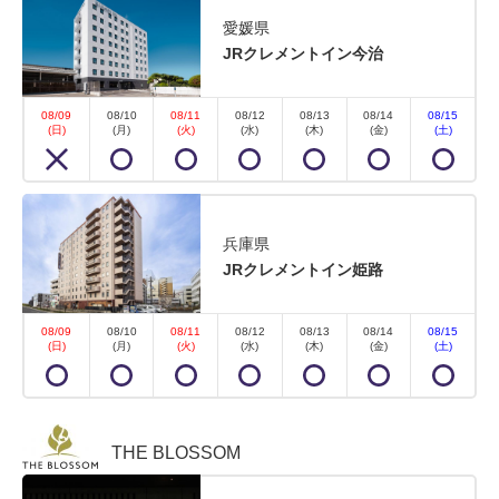
愛媛県
JRクレメントイン今治
08/09
08/10
08/11
08/12
08/13
08/14
08/15
(日)
(月)
(火)
(水)
(木)
(金)
(土)
兵庫県
JRクレメントイン姫路
08/09
08/10
08/11
08/12
08/13
08/14
08/15
(日)
(月)
(火)
(水)
(木)
(金)
(土)
THE BLOSSOM