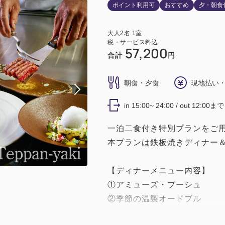
ポイント利用可
おすすめ
夕・朝食
大人
2
名
1
室
税・サービス料込
57,200
合計
円
朝食・夕食
現地払い・
in 15:00~ 24:00 / out 12:00まで
一泊二食付き特別プランをご
本プランは鉄板焼きディナー
【ディナーメニュー内容】
①アミューズ・ブーシュ
②季節の温製オードブル
③特選黒毛和牛フィレステーキ(1