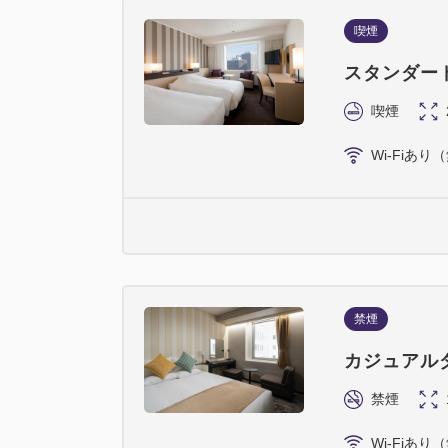
喫煙
スタンダー
喫煙
Wi-Fiあり
禁煙
カジュアル
禁煙
Wi-Fiあり