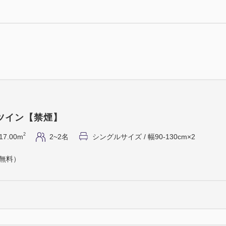
④季節野菜のサラダ
⑤野菜の鉄板焼き
⑥御飯、お味噌汁、香の物
※特典として１ドリンクサー
詳細は当日店舗にてご確認く
◆◆ご朝食（和洋ブッフェ）
会場：19階 フレンチレスト
ご利用時間：7:00～9:30
ツイン【禁煙】
洋食・和食・サラダ・フルー
2
17.00m
2~2名
シングルサイズ / 幅90-130cm×2
ェをお楽しみください。
（無料）
【ご利用について】
・当プランは鉄板焼きディナ
ーをご希望の方は別プランに
・ご夕食はご到着日の18：0