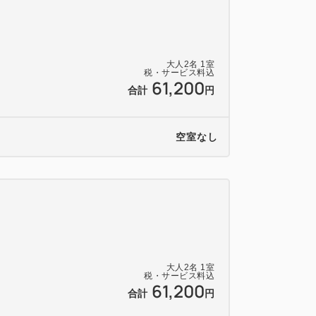
大人
2
名
1
室
税・サービス料込
61,200
合計
円
空室なし
大人
2
名
1
室
税・サービス料込
61,200
合計
円