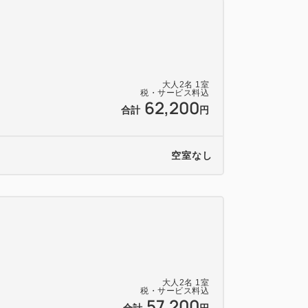
状況によりお受けできない場合がございま
申し出は、ご利用の２日前までにご連絡く
0%、前日50%、当日100%となります。
大人
2
名
1
室
税・サービス料込
ーとは異なりますのでご注意ください。
62,200
合計
円
り、食材や産地を変更させていただく場合
空室なし
引は対象外となります。
2027年1月7日（木）は対象外となります。
大人
2
名
1
室
税・サービス料込
57,200