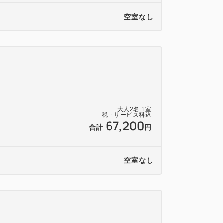
空室なし
大人
2
名
1
室
税・サービス料込
67,200
合計
円
空室なし