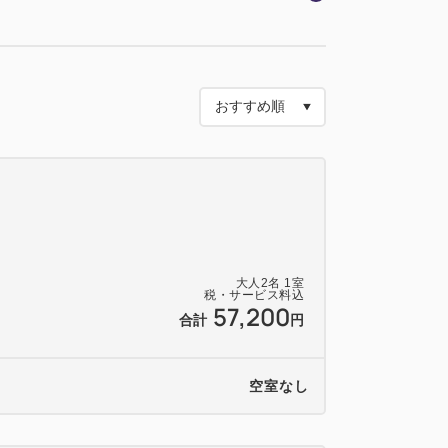
ビスをご用意しております。（お飲み物の
ださい）
◆◆
ラン「フルーヴ」
ツなど、豊富なメニューが並ぶ朝食ブッフ
大人
2
名
1
室
税・サービス料込
57,200
合計
円
ー付きプランです。和食、フレンチディナ
空室なし
てご予約ください。
0となります。開始時間変更をご希望の方は