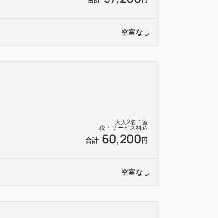
合計
円
空室なし
大人
2
名
1
室
税・サービス料込
60,200
合計
円
空室なし