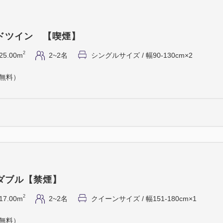
事前にご連絡ください（空席
す）
・食物アレルギーに関するお
ドツイン 【喫煙】
ださい。
2
25.00m
2~2名
シングルサイズ / 幅90-130cm×2
・キャンセルポリシーは前々日3
通常の宿泊キャンセルポリシ
（無料）
・料理内容は仕入れ状況によ
がございます。
・特別プランのため、各種割
・写真はイメージです。
・2026年12月18日（金）～
ダブル【禁煙】
2
17.00m
2~2名
クイーンサイズ / 幅151-180cm×1
（無料）