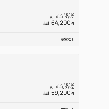
大人
2
名
1
室
税・サービス料込
64,200
合計
円
空室なし
大人
2
名
1
室
税・サービス料込
59,200
合計
円