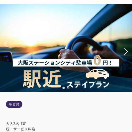
朝食付
大人
2
名
1
室
税・サービス料込