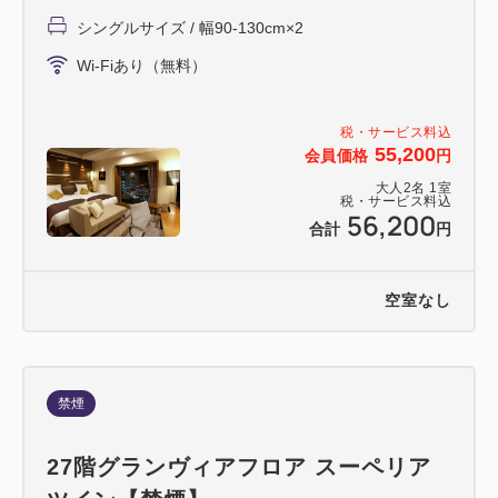
シングルサイズ / 幅90-130cm×2
Wi-Fiあり（無料）
税・サービス料込
55,200
会員価格
円
大人
2
名
1
室
税・サービス料込
56,200
合計
円
空室なし
禁煙
27階グランヴィアフロア スーペリア