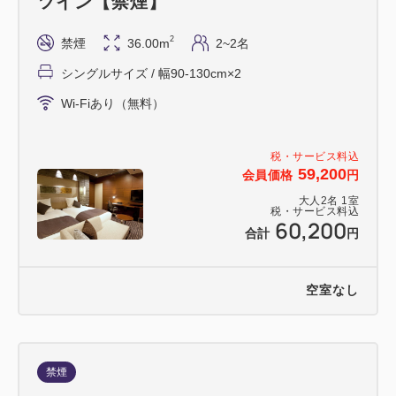
ツイン【禁煙】
2
禁煙
36.00m
2~2名
シングルサイズ / 幅90-130cm×2
Wi-Fiあり（無料）
税・サービス料込
59,200
会員価格
円
大人
2
名
1
室
税・サービス料込
60,200
合計
円
空室なし
禁煙