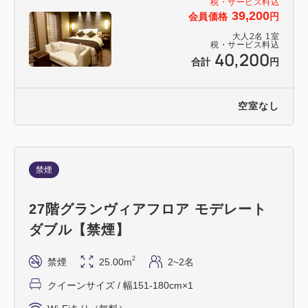
税・サービス料込
39,200
会員価格
円
大人
2
名
1
室
税・サービス料込
40,200
合計
円
空室なし
禁煙
27階グランヴィアフロア モデレート
ダブル【禁煙】
2
禁煙
25.00m
2~2名
クイーンサイズ / 幅151-180cm×1