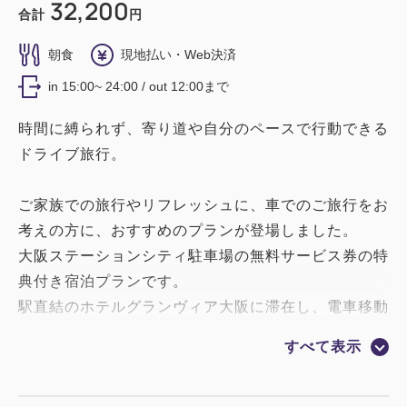
32,200
合計
円
朝食
現地払い・Web決済
in 15:00~ 24:00 / out 12:00まで
時間に縛られず、寄り道や自分のペースで行動できる
ドライブ旅行。
ご家族での旅行やリフレッシュに、車でのご旅行をお
考えの方に、おすすめのプランが登場しました。
大阪ステーションシティ駐車場の無料サービス券の特
典付き宿泊プランです。
駅直結のホテルグランヴィア大阪に滞在し、電車移動
がスムーズな観光地へは電車で、自然が多いエリアや
すべて表示
きらめく夜景を楽しむときは車で、行先に合わせた快
適な大阪旅行には、ぜひこのプランがおすすめです。