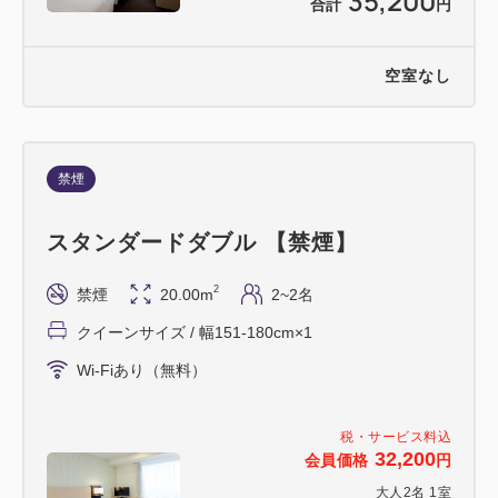
35,200
ざいます。
合計
円
※移動前後に発生した駐車料金につきましては、当ホ
テルでは負担いたしかねますので、あらかじめご了承
空室なし
ください。
※車高制限あり 2.1ｍ以下
禁煙
スタンダードダブル 【禁煙】
2
禁煙
20.00m
2~2名
クイーンサイズ / 幅151-180cm×1
Wi-Fiあり（無料）
税・サービス料込
32,200
会員価格
円
大人
2
名
1
室