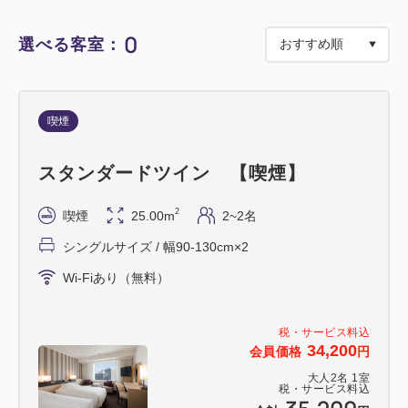
◆◆ご朝食（和洋ブッフェ）◆◆
0
選べる客室：
会場：19階 フレンチレストラン「フルーヴ」
ご利用時間：7:00～9:30
洋食・和食・サラダ・フルーツなど、豊富なメニュー
喫煙
が並ぶ朝食ブッフェをお楽しみください。
スタンダードツイン 【喫煙】
【ご利用について】
※フロントにて駐車券をご提示ください。
2
喫煙
25.00m
2~2名
※特別プランのため、ホテル会員割引のみが対象とな
シングルサイズ / 幅90-130cm×2
ります。その他の特典はご利用いただけません。
Wi-Fiあり（無料）
※無料サービス券は、大阪ステーションシティ駐車場
のみでご利用いただけます。（ご予約1部屋につき1
台分のみ）
税・サービス料込
34,200
会員価格
円
※指定外の駐車場をご利用の場合、大阪ステーション
大人
2
名
1
室
シティ駐車場へのお車のご移動をお願いすることがご
税・サービス料込