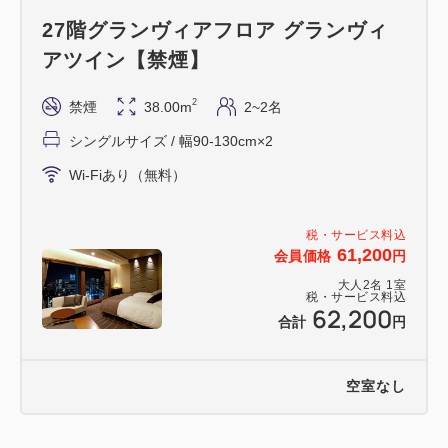
27階グランヴィアフロア グランヴィ
アツイン【禁煙】
2
禁煙
38.00m
2~2名
シングルサイズ / 幅90-130cm×2
Wi-Fiあり（無料）
税・サービス料込
61,200
会員価格
円
大人
2
名
1
室
税・サービス料込
62,200
合計
円
空室なし