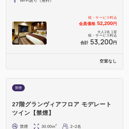
Wi-Fiあり（無料）
税・サービス料込
52,200
会員価格
円
大人
2
名
1
室
税・サービス料込
53,200
合計
円
空室なし
禁煙
27階グランヴィアフロア モデレート
ツイン【禁煙】
2
禁煙
30.00m
2~2名