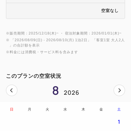
空室なし
※販売期間：2025/12/18(木)~ ・ 宿泊対象期間：2026/01/01(木)~
※ 「
2026/08/09(日)
- 2026/08/10(月)
1泊2日
」 「
客室1室 大人2人
」の合計額を表示
※料金には消費税・サービス料を含みます
このプランの空室状況
8
2026
日
月
火
水
木
金
土
1