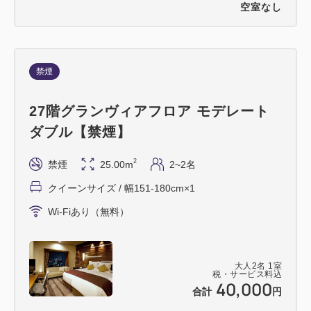
空室なし
禁煙
27階グランヴィアフロア モデレート
ダブル【禁煙】
2
禁煙
25.00m
2~2名
クイーンサイズ / 幅151-180cm×1
Wi-Fiあり（無料）
大人
2
名
1
室
税・サービス料込
40,000
合計
円