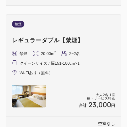
禁煙
レギュラーダブル【禁煙】
2
禁煙
20.00m
2~2名
クイーンサイズ / 幅151-180cm×1
Wi-Fiあり（無料）
大人
2
名
1
室
税・サービス料込
23,000
合計
円
空室なし