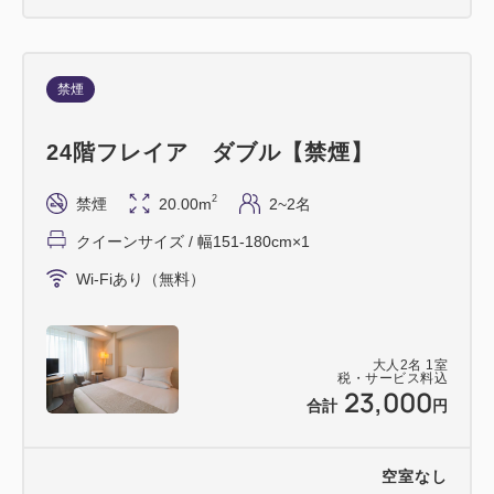
禁煙
24階フレイア ダブル【禁煙】
2
禁煙
20.00m
2~2名
クイーンサイズ / 幅151-180cm×1
Wi-Fiあり（無料）
大人
2
名
1
室
税・サービス料込
23,000
合計
円
空室なし