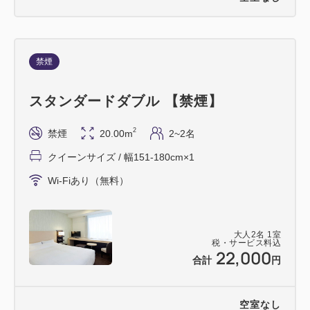
禁煙
スタンダードダブル 【禁煙】
2
禁煙
20.00m
2~2名
クイーンサイズ / 幅151-180cm×1
Wi-Fiあり（無料）
大人
2
名
1
室
税・サービス料込
22,000
合計
円
空室なし