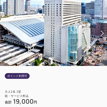
ポイント利用可
大人
2
名
1
室
税・サービス料込
19,000
合計
円