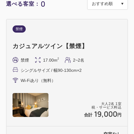
0
選べる客室：
※いかなる理由でもキャンセルの際にはご返金できま
せんので予めご理解の上でのご予約をお願いいたしま
す。
禁煙
※予約後の日程の変更はできません。ご予約内容を十
分にご確認の上、ご予約をお願いいたします。
カジュアルツイン【禁煙】
※ご予定に変更の可能性がある場合は、他プランでご
予約をお願いいたします。
2
禁煙
17.00m
2~2名
シングルサイズ / 幅90-130cm×2
Wi-Fiあり（無料）
大人
2
名
1
室
税・サービス料込
19,000
合計
円
空室なし