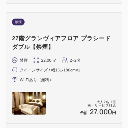
禁煙
27階グランヴィアフロア プラシード
ダブル【禁煙】
2
禁煙
22.00m
2~2名
クイーンサイズ / 幅151-180cm×1
Wi-Fiあり（無料）
大人
2
名
1
室
税・サービス料込
27,000
合計
円