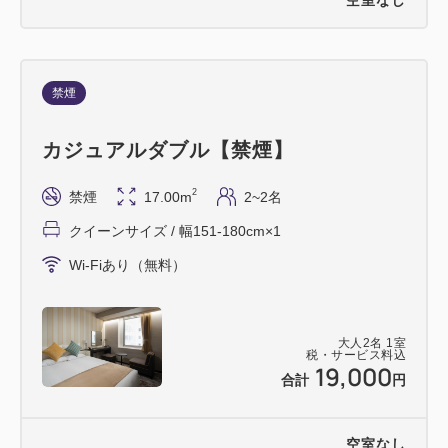
禁煙
カジュアルダブル【禁煙】
2
禁煙
17.00m
2~2名
クイーンサイズ / 幅151-180cm×1
Wi-Fiあり（無料）
大人
2
名
1
室
税・サービス料込
19,000
合計
円
空室なし