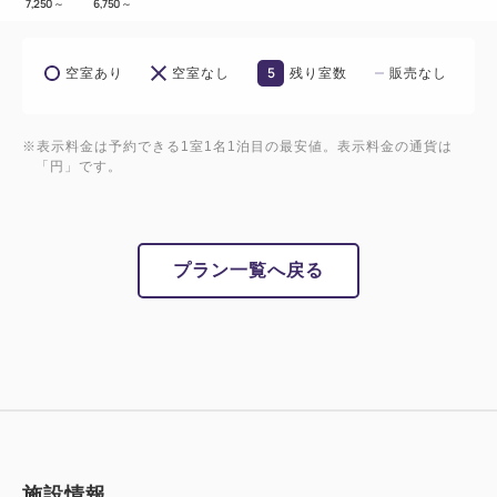
7,250
～
6,750
～
5
空室あり
空室なし
残り室数
販売なし
※表示料金は予約できる1室1名1泊目の最安値。表示料金の通貨は
「円」です。
プラン一覧へ戻る
施設情報