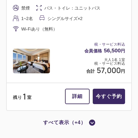
喫煙
シングル
禁煙
バス・トイレ：ユニットバス
【喫煙】セミダブル（ベッド幅
1~2名
シングルサイズ×2
140CM）【17平米】1名様利用
Wi-Fiあり（無料）
喫煙
バス・トイレ：ユニットバス
税・サービス料込
56,500
会員価格
円
1名
セミダブル×1
大人
1
名
1
室
Wi-Fiあり（無料）
税・サービス料込
57,000
合計
円
税・サービス料込
20,600
会員価格
円
1
大人
1
名
1
室
詳細
今すぐ予約
残り
室
税・サービス料込
21,100
合計
円
すべて表示（+4）
禁煙
ツイン
バス・トイレ セパレート
1
詳細
今すぐ予約
残り
室