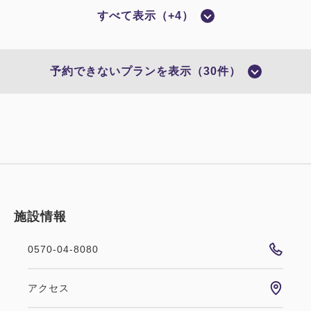
すべて表示（+4）
禁煙
ツイン
バス・トイレ セパレート
【禁煙】プレミアムスーペリアツイン
予約できないプランを表示（30件）
【32平米】
禁煙
バス・トイレ：セパレート
1~2名
シングルサイズ×2
Wi-Fiあり（無料）
税・サービス料込
52,500
施設情報
会員価格
円
大人
1
名
1
室
税・サービス料込
0570-04-8080
53,000
合計
円
ポイント利用可
アクセス