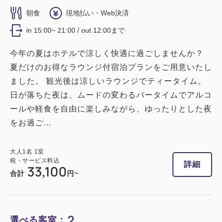
朝食
現地払い・Web決済
in 15:00~ 21:00 / out 12:00まで
今年の夏はホテルで涼しく快適に過ごしませんか？
夏だけのお得なラウンジ付宿泊プランをご用意いたし
ました。 観光後は涼しいラウンジでティータイム。
日が落ちた夜は、ムードの変わるバータイムでアルコ
ールや軽食を自由に楽しみながら、ゆったりとした夜
をお過ご...
大人
1
名
1
室
税・サービス料込
詳細
33,100
合計
円~
2
選べる客室：