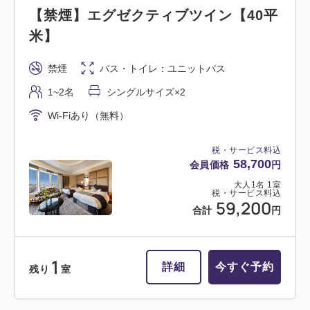
【禁煙】エグゼクティブツイン【40平
米】
禁煙
バス・トイレ：ユニットバス
1~2名
シングルサイズ×2
Wi-Fiあり（無料）
税・サービス料込
58,700
会員価格
円
大人
1
名
1
室
税・サービス料込
59,200
合計
円
1
詳細
今すぐ予約
残り
室