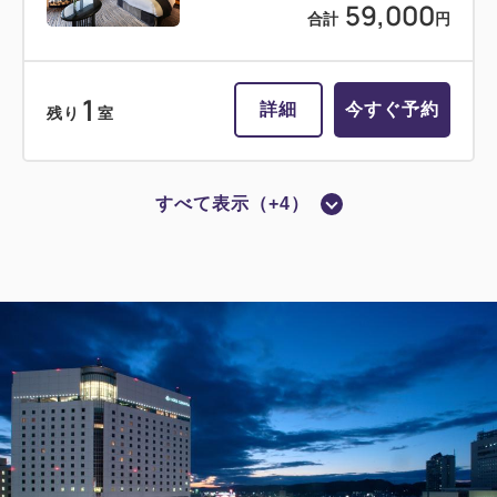
59,000
税・サービス料込
合計
円
37,300
会員価格
円
大人
1
名
1
室
税・サービス料込
37,800
1
合計
円
詳細
今すぐ予約
残り
室
1
詳細
今すぐ予約
残り
室
すべて表示（+4）
禁煙
ツイン
バス・トイレ セパレート
【禁煙】プレミアムスーペリアツイン
【32平米】
喫煙
シングル
禁煙
バス・トイレ：セパレート
【喫煙】セミダブル（ベッド幅
1~2名
シングルサイズ×2
140CM）【17平米】1名様利用
Wi-Fiあり（無料）
喫煙
バス・トイレ：ユニットバス