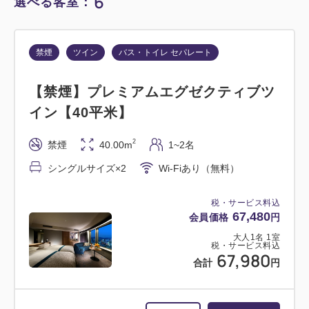
6
2
選べる客室：
詳細
今すぐ予約
残り
室
禁煙
ツイン
バス・トイレ セパレート
禁煙
ツイン
【禁煙】プレミアムエグゼクティブツ
イン【40平米】
【禁煙】スタンダードツイン【32平
米】
2
禁煙
40.00m
1~2名
シングルサイズ×2
Wi-Fiあり（無料）
禁煙
バス・トイレ：ユニットバス
1~2名
シングルサイズ×2
税・サービス料込
67,480
会員価格
円
Wi-Fiあり（無料）
大人
1
名
1
室
税・サービス料込
67,980
税・サービス料込
合計
円
37,300
会員価格
円
大人
1
名
1
室
税・サービス料込