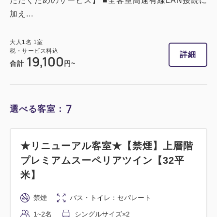
ただくためのサービス】 ■全客室高速有線LAN接続に
加え...
大人
1
名
1
室
税・サービス料込
詳細
19,100
合計
円~
7
選べる客室：
★リニューアル客室★【禁煙】上層階
プレミアムスーペリアツイン【32平
米】
禁煙
バス・トイレ：セパレート
1~2名
シングルサイズ×2