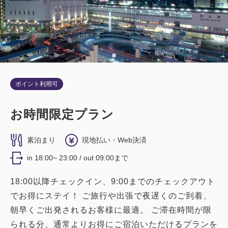
税・サービス料込
1名
セミダブル×1
52,300
会員価格
円
Wi-Fiあり（無料）
大人
1
名
1
室
税・サービス料込
52,800
合計
円
税・サービス料込
19,100
会員価格
円
大人
1
名
1
室
税・サービス料込
2
19,600
ポイント利用可
詳細
今すぐ予約
残り
室
合計
円
お時間限定プラン
1
詳細
今すぐ予約
残り
室
素泊まり
現地払い・Web決済
禁煙
ツイン
in 18:00~ 23:00 / out 09:00まで
【禁煙】スタンダードツイン【32平
18:00以降チェックイン、9:00までのチェックアウト
米】
でお得にステイ！ ご旅行や出張で夜遅くのご到着、
朝早くご出発されるお客様に最適。 ご滞在時間が限
禁煙
バス・トイレ：ユニットバス
られる分、通常よりお得にご宿泊いただけるプランを