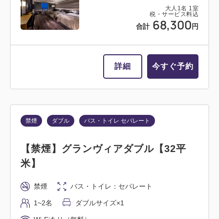
37,300
大人
1
名
1
室
合計
円
税・サービス料込
68,300
合計
円
1
詳細
今すぐ予約
残り
室
詳細
今すぐ予約
喫煙
シングル
禁煙
ダブル
バス・トイレ セパレート
【喫煙】セミダブル（ベッド幅
【禁煙】グランヴィアダブル【32平
140CM）【17平米】1名様利用
米】
喫煙
バス・トイレ：ユニットバス
禁煙
バス・トイレ：セパレート
1名
セミダブル×1
1~2名
ダブルサイズ×1
Wi-Fiあり（無料）