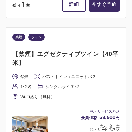
37,800
1
合計
円
詳細
今すぐ予約
残り
室
2
詳細
今すぐ予約
残り
室
禁煙
ツイン
【禁煙】エグゼクティブツイン【40平
喫煙
ツイン
米】
【喫煙】スタンダードツイン【32平
禁煙
バス・トイレ：ユニットバス
米】
1~2名
シングルサイズ×2
Wi-Fiあり（無料）
喫煙
バス・トイレ：ユニットバス
1~2名
シングルサイズ×2
税・サービス料込
58,500
会員価格
円
Wi-Fiあり（無料）
大人
1
名
1
室
税・サービス料込