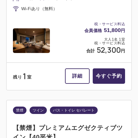
Wi-Fiあり（無料）
税・サービス料込
51,800
会員価格
円
大人
1
名
1
室
税・サービス料込
52,300
合計
円
1
詳細
今すぐ予約
残り
室
禁煙
ツイン
バス・トイレ セパレート
【禁煙】プレミアムエグゼクティブツ
イン【40平米】