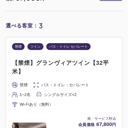
2
詳細
今すぐ予約
残り
室
3
選べる客室：
喫煙
ツイン
禁煙
ツイン
バス・トイレ セパレート
【喫煙】スタンダードツイン【32平
【禁煙】グランヴィアツイン【32平
米】
米】
喫煙
バス・トイレ：ユニットバス
禁煙
バス・トイレ：セパレート
1~2名
シングルサイズ×2
1~2名
シングルサイズ×2
Wi-Fiあり（無料）
Wi-Fiあり（無料）
税・サービス料込
36,800
会員価格
円
税・サービス料込
67,800
会員価格
円
大人
1
名
1
室
税・サービス料込