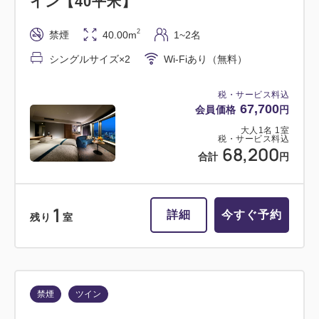
イン【40平米】
2
禁煙
40.00m
1~2名
シングルサイズ×2
Wi-Fiあり（無料）
税・サービス料込
67,700
会員価格
円
大人
1
名
1
室
税・サービス料込
68,200
合計
円
1
詳細
今すぐ予約
残り
室
禁煙
ツイン