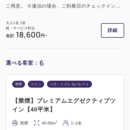
1~2名
シングルサイズ×2
ご用意。 ※連泊の場合、ご到着日のチェックイン...
Wi-Fiあり（無料）
大人
1
名
1
室
税・サービス料込
税・サービス料込
詳細
38,800
18,600
会員価格
円
合計
円~
大人
1
名
1
室
税・サービス料込
39,300
合計
円
6
選べる客室：
2
詳細
今すぐ予約
残り
室
禁煙
ツイン
バス・トイレ セパレート
【禁煙】プレミアムエグゼクティブツ
喫煙
ツイン
イン【40平米】
【喫煙】スタンダードツイン【32平
2
禁煙
40.00m
1~2名