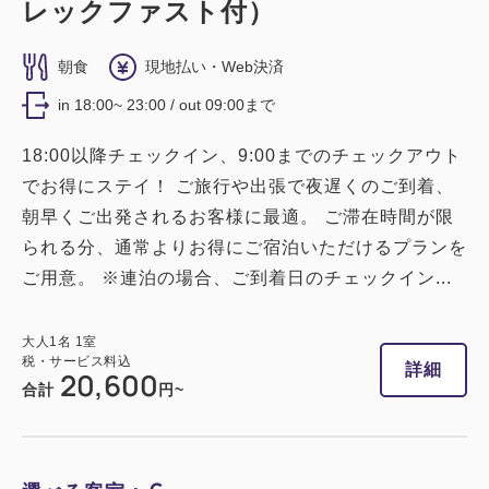
レックファスト付）
禁煙
ツイン
バス・トイレ セパレート
朝食
現地払い・Web決済
【禁煙】プレミアムスーペリアツイン
in 18:00~ 23:00 / out 09:00まで
【32平米】
18:00以降チェックイン、9:00までのチェックアウト
禁煙
バス・トイレ：セパレート
でお得にステイ！ ご旅行や出張で夜遅くのご到着、
朝早くご出発されるお客様に最適。 ご滞在時間が限
1~2名
シングルサイズ×2
られる分、通常よりお得にご宿泊いただけるプランを
Wi-Fiあり（無料）
ご用意。 ※連泊の場合、ご到着日のチェックイン...
税・サービス料込
50,800
会員価格
円
大人
1
名
1
室
税・サービス料込
大人
1
名
1
室
詳細
20,600
税・サービス料込
合計
円~
51,300
合計
円