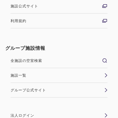
2
詳細
今すぐ予約
残り
室
【夏休み限定割】32㎡の広々客室に
施設公式サイト
お得に滞在！ファミリー＆グルー
利用規約
ププラン（グランヴィア プレミア
禁煙
ツイン
ム・ブレックファスト付）
【禁煙】スタンダードツイン【32平
グループ施設情報
朝食
現地払い・Web決済
米】
in 15:00~ 25:00 / out 12:00まで
全施設の空室検索
禁煙
バス・トイレ：ユニットバス
32平米の広々とした客室を、夏休み期間限定の特別
施設一覧
価格でご用意いたしました。ゆとりある空間で、ご家
1~2名
シングルサイズ×2
族やご友人との快適なステイをお楽しみください。
Wi-Fiあり（無料）
グループ公式サイト
JR岡山駅中央改札口より徒歩約3分。観光地へのアク
セスも良好。暑い夏の日でも、駅直結のため移動の負
税・サービス料込
39,000
会員価格
円
担をを気にせ...
大人
1
名
1
室
法人ログイン
税・サービス料込