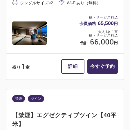
米】
シングルサイズ×2
Wi-Fiあり（無料）
喫煙
バス・トイレ：ユニットバス
税・サービス料込
65,500
会員価格
円
1~2名
シングルサイズ×2
大人
1
名
1
室
Wi-Fiあり（無料）
税・サービス料込
66,000
合計
円
税・サービス料込
38,800
会員価格
円
1
大人
1
名
1
室
詳細
今すぐ予約
残り
室
税・サービス料込
39,300
合計
円
1
詳細
今すぐ予約
禁煙
ツイン
残り
室
【禁煙】エグゼクティブツイン【40平
米】