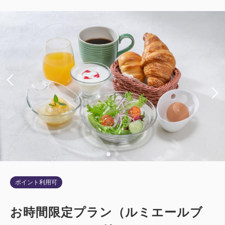
【禁煙】エグゼクティブツイン【40平
米】
禁煙
バス・トイレ：ユニットバス
1~2名
シングルサイズ×2
Wi-Fiあり（無料）
税・サービス料込
57,000
会員価格
円
大人
1
名
1
室
税・サービス料込
57,500
合計
円
1
ポイント利用可
詳細
今すぐ予約
残り
室
お時間限定プラン（ルミエールブ