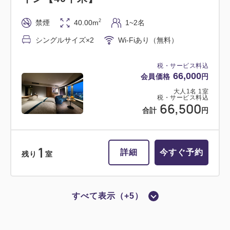
2
禁煙
40.00m
1~2名
シングルサイズ×2
Wi-Fiあり（無料）
税・サービス料込
66,000
会員価格
円
大人
1
名
1
室
税・サービス料込
66,500
合計
円
1
詳細
今すぐ予約
残り
室
すべて表示（+5）
禁煙
ツイン