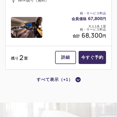
Wi-Fiあり（無料）
税・サービス料込
18,600
会員価格
円
税・サービス料込
67,800
会員価格
円
大人
1
名
1
室
税・サービス料込
19,100
大人
1
名
1
室
合計
円
税・サービス料込
68,300
合計
円
1
詳細
今すぐ予約
残り
室
2
詳細
今すぐ予約
残り
室
すべて表示（+1）
禁煙
シングル
グランヴィアセミダブル
【禁煙】グランヴィアセミダブル【17
平米】1名様利用