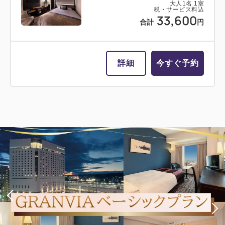
大人
1
名
1
室
税・サービス料込
33,600
合計
円
詳細
今すぐ予約