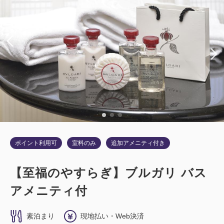
禁煙
バス・トイレ：ユニットバス
1名
セミダブル×1
Wi-Fiあり（無料）
税・サービス料込
37,600
会員価格
円
大人
1
名
1
室
税・サービス料込
38,100
合計
円
ポイント利用可
室料のみ
追加アメニティ付き
詳細
今すぐ予約
【至福のやすらぎ】ブルガリ バス
アメニティ付
素泊まり
現地払い・Web決済