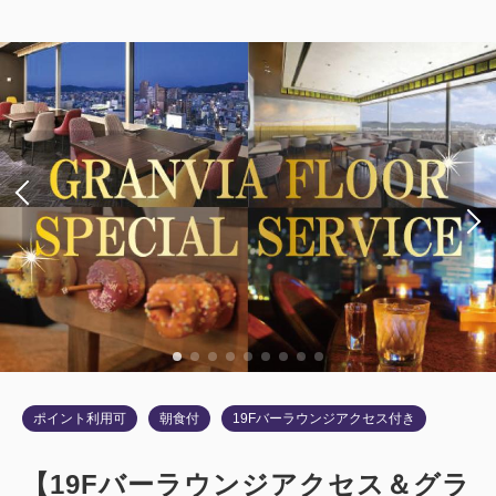
【禁煙】プレミアムスーペリアツイン
【32平米】
禁煙
バス・トイレ：セパレート
1~2名
シングルサイズ×2
Wi-Fiあり（無料）
税・サービス料込
50,300
会員価格
円
大人
1
名
1
室
税・サービス料込
50,800
合計
円
2
ポイント利用可
朝食付
19Fバーラウンジアクセス付き
詳細
今すぐ予約
残り
室
【19Fバーラウンジアクセス＆グラ