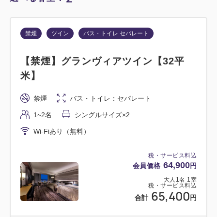
禁煙
ツイン
バス・トイレ セパレート
【禁煙】グランヴィアツイン【32平
米】
禁煙
バス・トイレ：セパレート
1~2名
シングルサイズ×2
Wi-Fiあり（無料）
税・サービス料込
64,900
会員価格
円
大人
1
名
1
室
税・サービス料込
65,400
合計
円