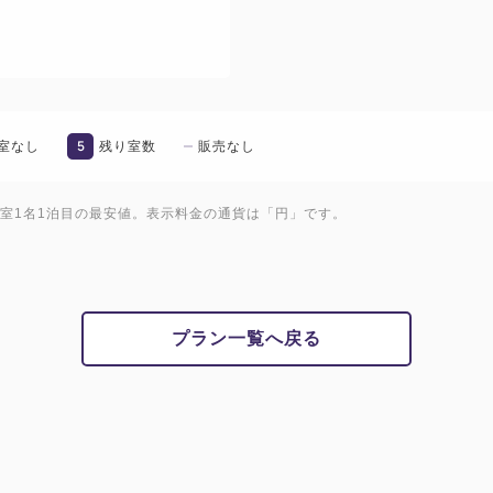
5
室なし
残り室数
販売なし
1室1名1泊目の最安値。表示料金の通貨は「円」です。
プラン一覧へ戻る