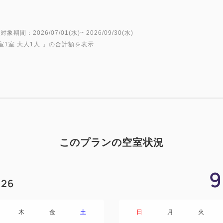
■宿泊期間：2026年7月1日(水)
対象期間：2026/07/01(水)~ 2026/09/30(水)
室1室 大人1人
」の合計額を表示
【ベッド情報】
3名利用時：常設2台（110cm
（100cm×188cm）
4名利用時：上記＋エキストラ1台
2026年4月、上層階プレミ
全室にシモンズ社製ベッドを
このプランの空室状況
た、コーヒーや紅茶を楽しめ
ムも。「洗い場付きの独立型
9
でも安心してゆったりとした
26
も新たになった空間で、思い
木
金
土
日
月
火
【グランヴィア プレミアム・