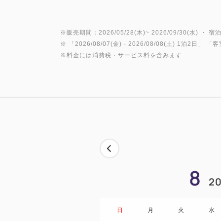
※販売期間：2026/05/28(木)~ 2026/09/30(水) ・ 宿泊
※ 「
2026/08/07(金)
- 2026/08/08(土)
1泊2日
」 「
客
※料金には消費税・サービス料を含みます
8
20
日
月
火
水