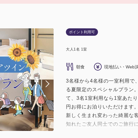
ポイント利用可
大人
1
名
1
室
朝食
現地払い・Web
3名様から4名様の一室利用で
る夏限定のスペシャルプラン
て、3名1室利用なら1室あたり7
円お得にお泊りいただけます
新しく生まれ変わった綺麗な
知れたご友人同士でのご旅行
の暑い日でも移動の負担が少