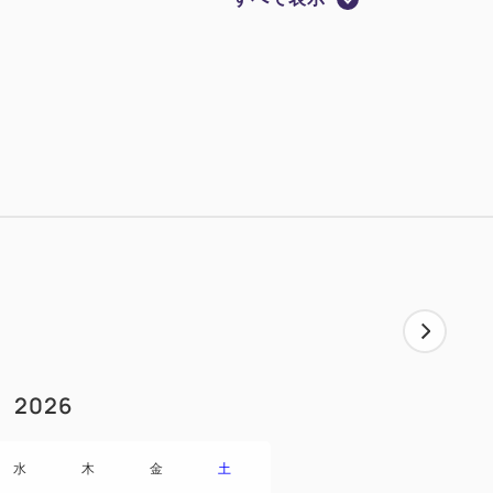
～9月30日(水)
×203cm）＋スタッキング1台
（85cm×190cm）
アムスーペリアフロア誕生。
完備し、上質な眠りをご提供します。ま
るティーセットを備え、優雅なティータイ
バスルーム」を採用し、小さなお子様連れ
バスタイムをお過ごしいただけます。装い
2026
出に残るひとときをお過ごしください。
水
木
金
土
ブレックファストのご案内】