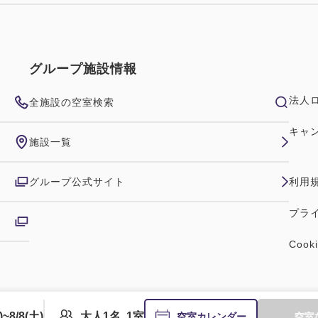
グループ施設情報
法人
全施設の空室検索
キャ
施設一覧
グループ公式サイト
利用
プラ
Coo
)~8/8(土)
大人1名, 1室
空室カレンダー
空室