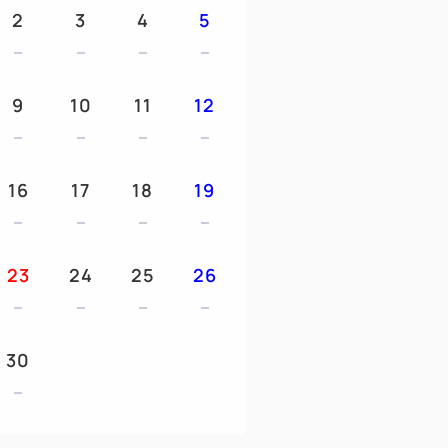
ッド、北海道産バターなど、素材や産地に
2
3
4
5
用意。
など 5 種類からお選びいただけるセレク
までお持ちいたします。
9
10
11
12
プローズ」
16
17
18
19
（ラストオーダー9：30）
（ラストオーダー10：00）
料金は下記のとおりです。
23
24
25
26
円(税込)※セレクトメニューは含まれません
でご清算ください。
30