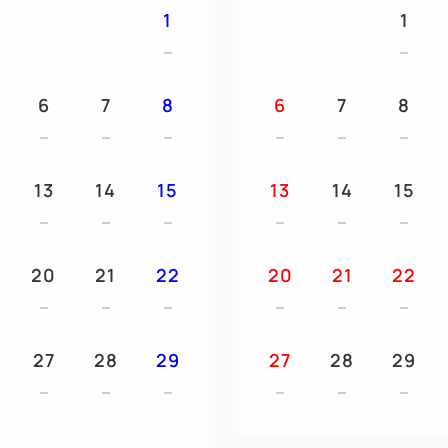
お野菜や、様々な種類のブレ
1
1
こだわったブッフェ料理をご
オムレツやモーニングステーキ
トメニューはできたてをお席
6
7
8
6
7
8
■提供店舗
19Fダイニング＆バー「ア
■営業時間
13
14
15
13
14
15
（平日） 6：00～10：00
（土日祝）6：00～10：30
※添い寝利用のお子様の朝食
20
21
22
20
21
22
・0～2才：無料
・3～6才(未就学)：1000
上記朝食料金については店舗
27
28
29
27
28
29