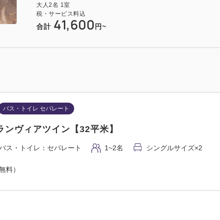
大人
2
名
1
室
税・サービス料込
41,600
合計
円~
バス・トイレ セパレート
ランヴィアツイン【32平米】
バス・トイレ：セパレート
1~2名
シングルサイズ×2
（無料）