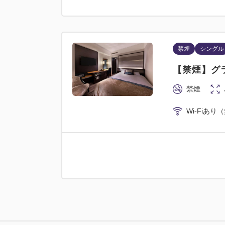
禁煙
シングル
【禁煙】グ
禁煙
Wi-Fiあり