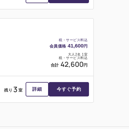
税・サービス料込
41,600
会員価格
円
大人
2
名
1
室
税・サービス料込
42,600
合計
円
3
詳細
今すぐ予約
残り
室