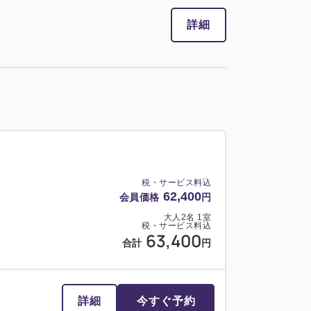
詳細
税・サービス料込
62,400
会員価格
円
大人
2
名
1
室
税・サービス料込
63,400
合計
円
詳細
今すぐ予約