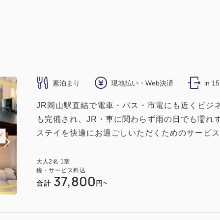
素泊まり
現地払い・Web決済
in 1
JR岡山駅直結で電車・バス・市電にも近くビジ
も完備され、JR・車に関わらず雨の日でも濡れ
ステイを快適にお過ごしいただくためのサービス】 
大人
2
名
1
室
税・サービス料込
37,800
合計
円~