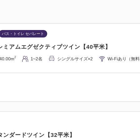
バス・トイレ セパレート
レミアムエグゼクティブツイン【40平米】
2
40.00m
1~2名
シングルサイズ×2
Wi-Fiあり（無
タンダードツイン【32平米】