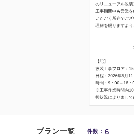
のリニューアル改装
工事期間中も営業を
いただく所存でござ
理解を賜りますよう
ホテルグラ
【記】
改装工事フロア：1
日程：2026年5月11
時間：9：00～18：
※工事作業時間内1
捗状況によりまして
6
プラン一覧
件数：