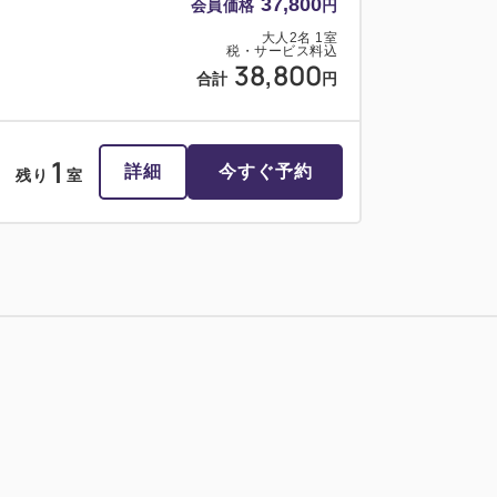
37,800
会員価格
円
大人
2
名
1
室
税・サービス料込
38,800
合計
円
1
詳細
今すぐ予約
残り
室