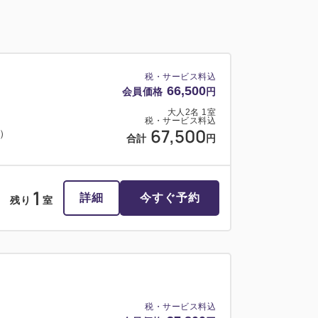
税・サービス料込
66,500
会員価格
円
大人
2
名
1
室
税・サービス料込
67,500
料）
合計
円
1
詳細
今すぐ予約
残り
室
税・サービス料込