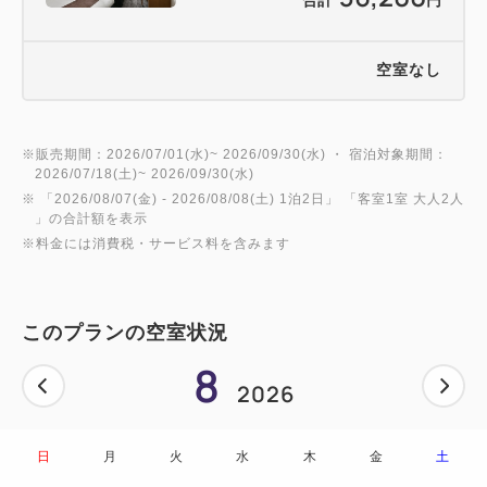
合計
円
（14:00～17:00）
【ご案内】
空室なし
◇添い寝の対象は、大人1名さまにつき、小学生以下
のお子さま1名さままでです。
ご予約時に添い寝のお子さまの人数をお知らせく
※販売期間：2026/07/01(水)~ 2026/09/30(水) ・ 宿泊対象期間：
2026/07/18(土)~ 2026/09/30(水)
ださい。
※ 「
2026/08/07(金)
- 2026/08/08(土)
1泊2日
」 「
客室1室 大人2人
◇ご予約の際は、大人の人数に添い寝のお子さまを含
」の合計額を表示
めないようご注意ください。
※料金には消費税・サービス料を含みます
◇ラウンジの営業時間・提供内容は変更となる場合が
ございます。
このプランの空室状況
◇写真はイメージです。
8
◇メニュー内容や食材の産地等は、仕入れ状況により
2026
変更となる場合がございます。あらかじめご了承くだ
さい。
◇当プランに朝食は含まれておりません。
日
月
火
水
木
金
土