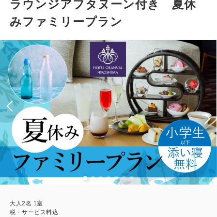
ラウンジアフタヌーン付き 夏休
みファミリープラン
大人
2
名
1
室
税・サービス料込