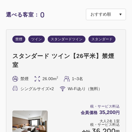
日差しが強くなる午後の時間帯は、観光の合間にホテ
ルへ戻ってひと休み。
0
選べる客室：
地上21階から広島の景色を眺めながら、ご家族そろ
って涼しいラウンジでゆったりとお過ごしください。
禁煙
ツイン
スタンダードツイン
スタンダード
暑さの厳しい夏だからこそ、無理なく、心地よく。
お子様連れでも安心して過ごせる、快適な“涼旅ステ
スタンダード ツイン【26平米】禁煙
イ”をお楽しみいただけます。
室
午前中は広島観光を満喫し、午後はホテルでひと息。
2
禁煙
26.00m
1~3名
ご家族みなさまで、思い出に残る夏のひとときをお過
シングルサイズ×2
Wi-Fiあり（無料）
ごしください。
税・サービス料込
【プラン特典】
35,200
会員価格
円
・小学生以下のお子様 添寝無料
大人
2
名
1
室
・21階ラウンジ アフタヌーンサービス利用付き
税・サービス料込
36,200