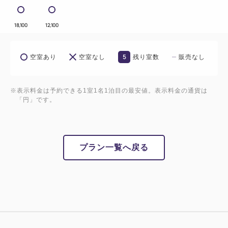
18,100
12,100
5
空室あり
空室なし
残り室数
販売なし
※表示料金は予約できる1室1名1泊目の最安値。表示料金の通貨は
「円」です。
プラン一覧へ戻る