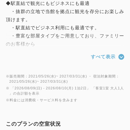
◆駅直結で観光にもビジネスにも最適
・抜群の立地で当館を拠点に観光を存分にお楽しみ
頂けます。
・駅直結でビジネス利用にも最適です。
・豊富な部屋タイプをご用意しており、ファミリー
のお客様から
一人旅まで様々な用途に対応しております。
すべて表示
◆駐車場のご案内
２４時間７００円
※販売期間：2021/05/26(水)~ 2027/03/31(水) ・ 宿泊対象期間：
2021/05/26(水)~ 2027/03/31(水)
※ 「
2026/08/09(日)
- 2026/08/10(月)
1泊2日
」 「
客室1室 大人1人
◆お部屋タイプ
」の合計額を表示
※料金には消費税・サービス料を含みます
・スタンダードシングル(15㎡～16㎡)
・スーペリアシングル(19㎡)
・デラックスダブル(18㎡)
このプランの空室状況
・スタンダードツイン(19㎡)