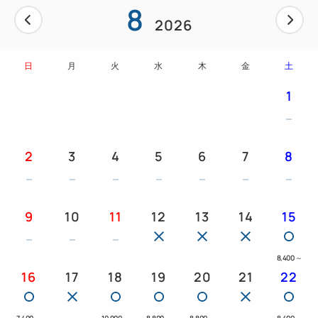
8
・デラックスツイン(25㎡)
2026
2名利用時には1台のベッド（120cm幅）でのご利用
となります。
日
月
火
水
木
金
土
予めご了承ください。
1
◎お客様のお越しをスタッフ一同、心よりお待ちいた
しております。
2
3
4
5
6
7
8
9
10
11
12
13
14
15
8,400
～
16
17
18
19
20
21
22
7,400
～
10,900
～
8,800
～
8,800
～
8,400
～