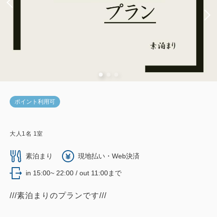
ポイント利用可
大人
1
名
1
室
素泊まり
現地払い・Web決済
in 15:00~ 22:00 / out 11:00まで
///素泊まりのプランです///