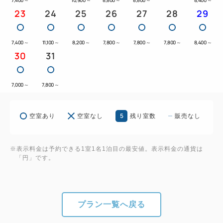
23
24
25
26
27
28
29
7,400
～
11,100
～
8,200
～
7,800
～
7,800
～
7,800
～
8,400
～
30
31
7,000
～
7,800
～
5
空室あり
空室なし
残り室数
販売なし
※表示料金は予約できる1室1名1泊目の最安値。表示料金の通貨は
「円」です。
プラン一覧へ戻る